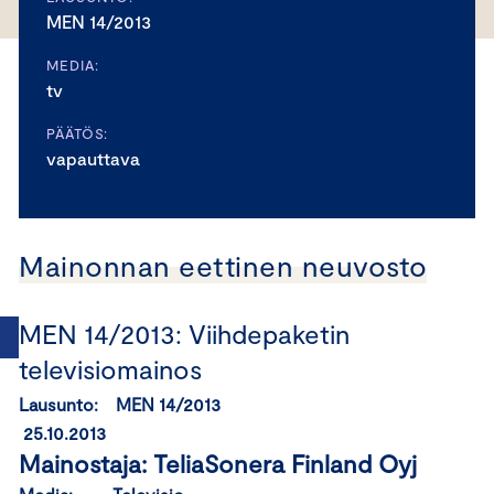
MEN 14/2013
MEDIA:
tv
PÄÄTÖS:
vapauttava
Mainonnan eettinen neuvosto
MEN 14/2013: Viihdepaketin
televisiomainos
Lausunto: MEN 14/2013
25.10.2013
Mainostaja: TeliaSonera Finland Oyj