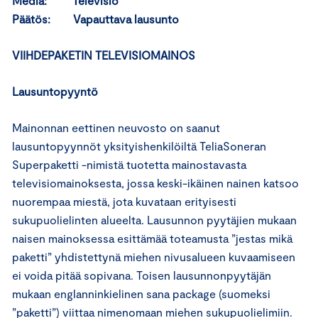
Media: Televisio
Päätös: Vapauttava lausunto
VIIHDEPAKETIN TELEVISIOMAINOS
Lausuntopyyntö
Mainonnan eettinen neuvosto on saanut
lausuntopyynnöt yksityishenkilöiltä TeliaSoneran
Superpaketti -nimistä tuotetta mainostavasta
televisiomainoksesta, jossa keski-ikäinen nainen katsoo
nuorempaa miestä, jota kuvataan erityisesti
sukupuolielinten alueelta. Lausunnon pyytäjien mukaan
naisen mainoksessa esittämää toteamusta ”jestas mikä
paketti” yhdistettynä miehen nivusalueen kuvaamiseen
ei voida pitää sopivana. Toisen lausunnonpyytäjän
mukaan englanninkielinen sana package (suomeksi
”paketti”) viittaa nimenomaan miehen sukupuolielimiin.