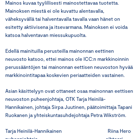
Mainos kuvaa tyylillisesti mainostettavaa tuotetta.
Mainoksen miestä ei ole kuvattu alentavalla,
väheksyvällä tai halventavalla tavalla vaan hänet on
esitetty aktiivisena ja itsevarmana. Mainoksen ei voida
katsoa halventavan miessukupuolta.
Edellä mainituilla perusteilla mainonnan eettinen
neuvosto katsoo, ettei mainos ole ICC:n markkinoinnin
perussääntöjen tai mainonnan eettisen neuvoston hyvää
markkinointitapaa koskevien periaatteiden vastainen.
Asian käsittelyyn ovat ottaneet osaa mainonnan eettisen
neuvoston puheenjohtaja, OTK Tarja Heinilä-
Hannikainen, johtaja Sirpa Juutinen, päätoimittaja Tapani
Ruokanen ja yhteiskuntasuhdejohtaja Petra Wikström.
Tarja Heinilä-Hannikainen Riina Hero
puheenjohtaja sihteeri