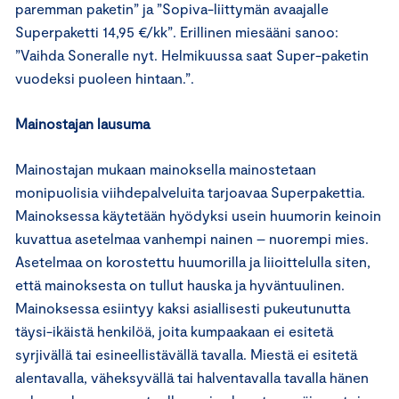
paremman paketin” ja ”Sopiva-liittymän avaajalle
Superpaketti 14,95 €/kk”. Erillinen miesääni sanoo:
”Vaihda Soneralle nyt. Helmikuussa saat Super-paketin
vuodeksi puoleen hintaan.”.
Mainostajan lausuma
Mainostajan mukaan mainoksella mainostetaan
monipuolisia viihdepalveluita tarjoavaa Superpakettia.
Mainoksessa käytetään hyödyksi usein huumorin keinoin
kuvattua asetelmaa vanhempi nainen – nuorempi mies.
Asetelmaa on korostettu huumorilla ja liioittelulla siten,
että mainoksesta on tullut hauska ja hyväntuulinen.
Mainoksessa esiintyy kaksi asiallisesti pukeutunutta
täysi-ikäistä henkilöä, joita kumpaakaan ei esitetä
syrjivällä tai esineellistävällä tavalla. Miestä ei esitetä
alentavalla, väheksyvällä tai halventavalla tavalla hänen