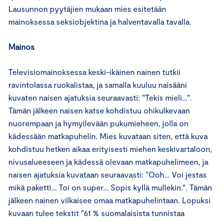
Lausunnon pyytäjien mukaan mies esitetään
mainoksessa seksiobjektina ja halventavalla tavalla.
Mainos
Televisiomainoksessa keski-ikäinen nainen tutkii
ravintolassa ruokalistaa, ja samalla kuuluu naisääni
kuvaten naisen ajatuksia seuraavasti: ”Tekis mieli…”.
Tämän jälkeen naisen katse kohdistuu ohikulkevaan
nuorempaan ja hymyilevään pukumieheen, jolla on
kädessään matkapuhelin. Mies kuvataan siten, että kuva
kohdistuu hetken aikaa erityisesti miehen keskivartaloon,
nivusalueeseen ja kädessä olevaan matkapuhelimeen, ja
naisen ajatuksia kuvataan seuraavasti: ”Ooh… Voi jestas
mikä paketti… Toi on super… Sopis kyllä mullekin.”. Tämän
jälkeen nainen vilkaisee omaa matkapuhelintaan. Lopuksi
kuvaan tulee tekstit ”61 % suomalaisista tunnistaa