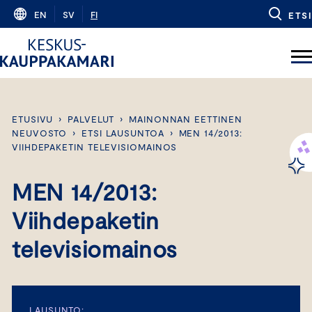
Skip
EN
SV
FI
ETSI
to
content
ETUSIVU
›
PALVELUT
›
MAINONNAN EETTINEN
NEUVOSTO
›
ETSI LAUSUNTOA
›
MEN 14/2013:
VIIHDEPAKETIN TELEVISIOMAINOS
MEN 14/2013:
Viihdepaketin
televisiomainos
LAUSUNTO: