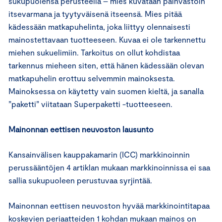
sukupuolensa perusteella – mies kuvataan päinvastoin
itsevarmana ja tyytyväisenä itseensä. Mies pitää
kädessään matkapuhelinta, joka liittyy olennaisesti
mainostettavaan tuotteeseen. Kuvaa ei ole tarkennettu
miehen sukuelimiin. Tarkoitus on ollut kohdistaa
tarkennus mieheen siten, että hänen kädessään olevan
matkapuhelin erottuu selvemmin mainoksesta.
Mainoksessa on käytetty vain suomen kieltä, ja sanalla
”paketti” viitataan Superpaketti -tuotteeseen.
Mainonnan eettisen neuvoston lausunto
Kansainvälisen kauppakamarin (ICC) markkinoinnin
perussääntöjen 4 artiklan mukaan markkinoinnissa ei saa
sallia sukupuoleen perustuvaa syrjintää.
Mainonnan eettisen neuvoston hyvää markkinointitapaa
koskevien periaatteiden 1 kohdan mukaan mainos on