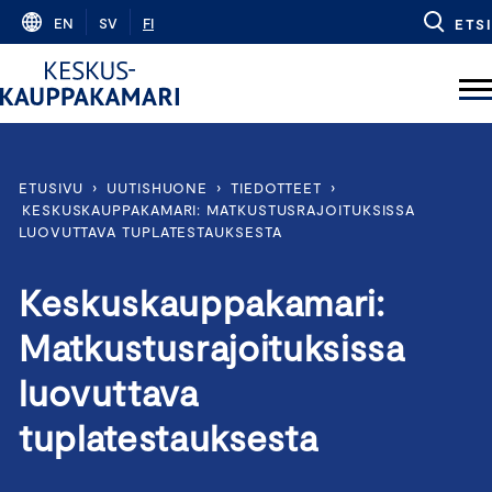
Skip
EN
SV
FI
ETSI
to
content
ETUSIVU
›
UUTISHUONE
›
TIEDOTTEET
›
KESKUSKAUPPAKAMARI: MATKUSTUSRAJOITUKSISSA
LUOVUTTAVA TUPLATESTAUKSESTA
Keskuskauppakamari:
Matkustusrajoituksissa
luovuttava
tuplatestauksesta