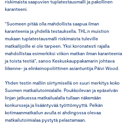
riskimaista saapuvien tuplatestausmalli ja pakollinen
karanteeni.
“Suomeen pitää olla mahdollista saapua ilman
karanteenia ja yhdellä testauksella. THL:n muistion
mukaan tuplatestausmalli riskimaista tuleville
matkailijoille ei ole tarpeen. Yksi koronatesti rajalla
mahdollistaa esimerkiksi viikon matkan ilman karanteenia
ja toista testiä”, sanoo Keskuskauppakamarin johtava
liikenne- ja elinkeinopoliittinen asiantuntija Päivi Wood.
Yhden testin malliin siirtymisellä on suuri merkitys koko
Suomen matkailutoimialalle. Poukkoilevan ja epäselvän
linjan jatkuessa matkailualalla tullaan näkemään
konkursseja ja lisääntyvää työttömyyttä. Pelkän
kotimaanmatkailun avulla ei ahdingossa olevaa
matkailutoimialaa pystytä pelastamaan.