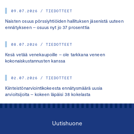
09.07.2026 / TIEDOTTEET
Naisten osuus pörssiyhtiöiden hallituksen jäsenistä uuteen
ennätykseen – osuus nyt jo 37 prosenttia
08.07.2026 / TIEDOTTEET
Kesä vetää venekaupoille – ole tarkkana veneen
kokonaiskustannusten kanssa
02.07.2026 / TIEDOTTEET
Kiinteistönarviointikokeesta ennätysmäärä uusia
arvioitsijoita – kokeen läpäisi 38 kokelasta
Uutishuone