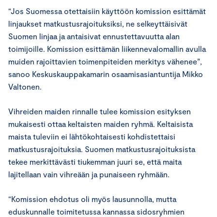
“Jos Suomessa otettaisiin käyttöön komission esittämät
linjaukset matkustusrajoituksiksi, ne selkeyttäisivät
Suomen linjaa ja antaisivat ennustettavuutta alan
toimijoille. Komission esittämän liikennevalomallin avulla
muiden rajoittavien toimenpiteiden merkitys vähenee”,
sanoo Keskuskauppakamarin osaamisasiantuntija Mikko
Valtonen.
Vihreiden maiden rinnalle tulee komission esityksen
mukaisesti ottaa keltaisten maiden ryhmä. Keltaisista
maista tuleviin ei lähtökohtaisesti kohdistettaisi
matkustusrajoituksia. Suomen matkustusrajoituksista
tekee merkittävästi tiukemman juuri se, että maita
lajitellaan vain vihreään ja punaiseen ryhmään.
“Komission ehdotus oli myös lausunnolla, mutta
eduskunnalle toimitetussa kannassa sidosryhmien