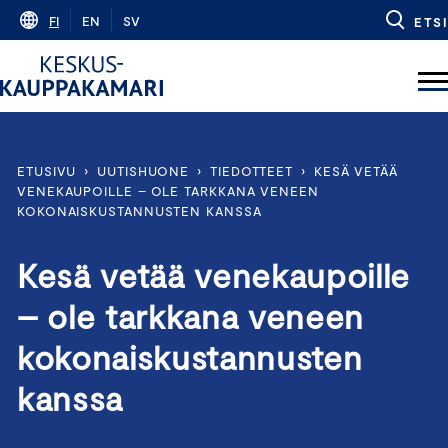
Skip
FI
EN
SV
ETSI
to
content
ETUSIVU
›
UUTISHUONE
›
TIEDOTTEET
›
KESÄ VETÄÄ
VENEKAUPOILLE – OLE TARKKANA VENEEN
KOKONAISKUSTANNUSTEN KANSSA
Kesä vetää venekaupoille
– ole tarkkana veneen
kokonaiskustannusten
kanssa