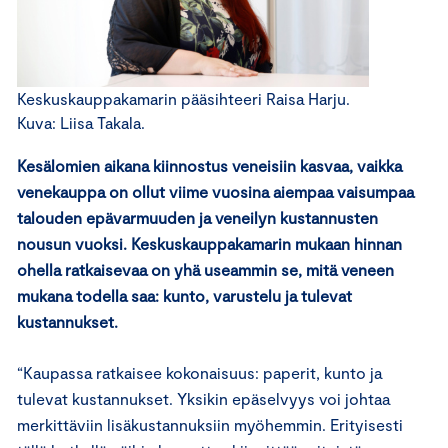
Keskuskauppakamarin pääsihteeri Raisa Harju.
Kuva: Liisa Takala.
Kesälomien aikana kiinnostus veneisiin kasvaa, vaikka
venekauppa on ollut viime vuosina aiempaa vaisumpaa
talouden epävarmuuden ja veneilyn kustannusten
nousun vuoksi. Keskuskauppakamarin mukaan hinnan
ohella ratkaisevaa on yhä useammin se, mitä veneen
mukana todella saa: kunto, varustelu ja tulevat
kustannukset.
“Kaupassa ratkaisee kokonaisuus: paperit, kunto ja
tulevat kustannukset. Yksikin epäselvyys voi johtaa
merkittäviin lisäkustannuksiin myöhemmin. Erityisesti