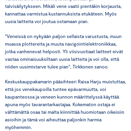
talvisäilytykseen. Mikäli vene vaatii pientäkin korjausta,
kannattaa varmistua kustannuksista etukäteen. Myös
uusia laitteita voi joutua ostamaan pian.
”Veneissä on nykyään paljon sellaista varustusta, muun
muassa plottereita ja muuta navigointielektroniikkaa,
jotka vanhenevat helposti. Yli viisivuotiaat laitteet eivät
vastaa ominaisuuksiltaan uusia laitteita ja voi olla, että
niiden uusimistarve tulee pian”, Tirkkonen sanoo.
Keskuskauppakamarin pääsihteeri Raisa Harju muistuttaa,
että jos venekaupoilla tuntee epävarmuutta, voi
kaupanteossa ja veneen kunnon määrittelyssä käyttää
apuna myös tavarantarkastajaa. Kokematon ostaja ei
välttämättä osaa tai malta kiinnittää huomiotaan oikeisiin
asioihin ja tämä voi aiheuttaa paljonkin harmia
myöhemmin.