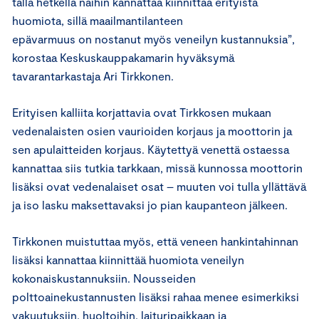
tällä hetkellä näihin kannattaa kiinnittää erityistä
huomiota, sillä maailmantilanteen
epävarmuus on nostanut myös veneilyn kustannuksia”,
korostaa Keskuskauppakamarin hyväksymä
tavarantarkastaja Ari Tirkkonen.
Erityisen kalliita korjattavia ovat Tirkkosen mukaan
vedenalaisten osien vaurioiden korjaus ja moottorin ja
sen apulaitteiden korjaus. Käytettyä venettä ostaessa
kannattaa siis tutkia tarkkaan, missä kunnossa moottorin
lisäksi ovat vedenalaiset osat – muuten voi tulla yllättävä
ja iso lasku maksettavaksi jo pian kaupanteon jälkeen.
Tirkkonen muistuttaa myös, että veneen hankintahinnan
lisäksi kannattaa kiinnittää huomiota veneilyn
kokonaiskustannuksiin. Nousseiden
polttoainekustannusten lisäksi rahaa menee esimerkiksi
vakuutuksiin, huoltoihin, laituripaikkaan ja