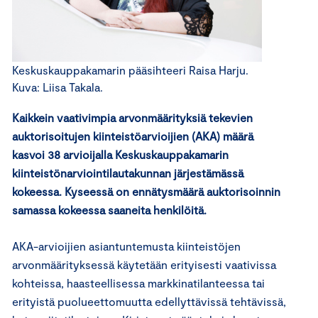
Keskuskauppakamarin pääsihteeri Raisa Harju.
Kuva: Liisa Takala.
Kaikkein vaativimpia arvonmäärityksiä tekevien
auktorisoitujen kiinteistöarvioijien (AKA) määrä
kasvoi 38 arvioijalla Keskuskauppakamarin
kiinteistönarviointilautakunnan järjestämässä
kokeessa. Kyseessä on ennätysmäärä auktorisoinnin
samassa kokeessa saaneita henkilöitä.
AKA-arvioijien asiantuntemusta kiinteistöjen
arvonmäärityksessä käytetään erityisesti vaativissa
kohteissa, haasteellisessa markkinatilanteessa tai
erityistä puolueettomuutta edellyttävissä tehtävissä,