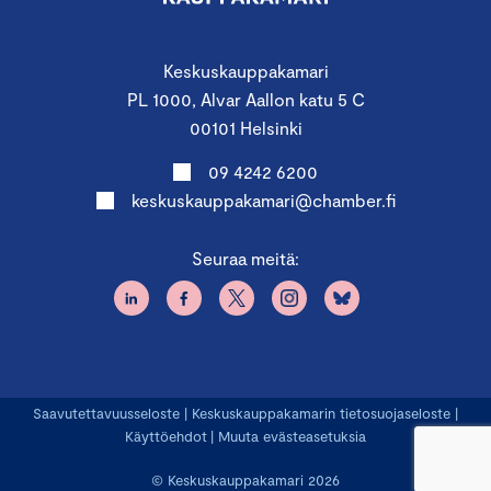
Keskuskauppakamari
PL 1000, Alvar Aallon katu 5 C
00101 Helsinki
09 4242 6200
keskuskauppakamari@chamber.fi
Seuraa meitä:
Saavutettavuusseloste
|
Keskuskauppakamarin tietosuojaseloste
|
Käyttöehdot
|
Muuta evästeasetuksia
© Keskuskauppakamari 2026