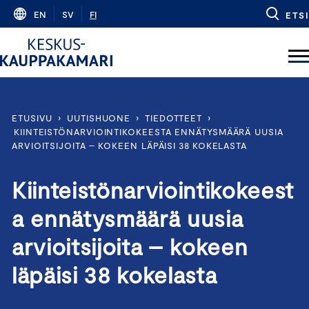
Skip
EN
SV
FI
ETSI
to
content
ETUSIVU
›
UUTISHUONE
›
TIEDOTTEET
›
KIINTEISTÖNARVIOINTIKOKEESTA ENNÄTYSMÄÄRÄ UUSIA
ARVIOITSIJOITA – KOKEEN LÄPÄISI 38 KOKELASTA
Kiinteistönarviointikokeest
a ennätysmäärä uusia
arvioitsijoita – kokeen
läpäisi 38 kokelasta