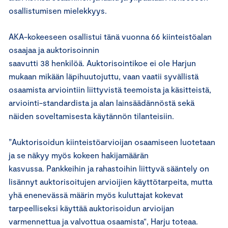
osallistumisen mielekkyys.
AKA-kokeeseen osallistui tänä vuonna 66 kiinteistöalan
osaajaa ja auktorisoinnin
saavutti 38 henkilöä. Auktorisointikoe ei ole Harjun
mukaan mikään läpihuutojuttu, vaan vaatii syvällistä
osaamista arviointiin liittyvistä teemoista ja käsitteistä,
arviointi-standardista ja alan lainsäädännöstä sekä
näiden soveltamisesta käytännön tilanteisiin.
”Auktorisoidun kiinteistöarvioijan osaamiseen luotetaan
ja se näkyy myös kokeen hakijamäärän
kasvussa. Pankkeihin ja rahastoihin liittyvä sääntely on
lisännyt auktorisoitujen arvioijien käyttötarpeita, mutta
yhä enenevässä määrin myös kuluttajat kokevat
tarpeelliseksi käyttää auktorisoidun arvioijan
varmennettua ja valvottua osaamista“, Harju toteaa.