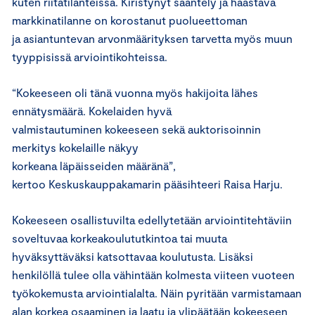
kuten riitatilanteissa. Kiristynyt sääntely ja haastava
markkinatilanne on korostanut puolueettoman
ja asiantuntevan arvonmäärityksen tarvetta myös muun
tyyppisissä arviointikohteissa.
“Kokeeseen oli tänä vuonna myös hakijoita lähes
ennätysmäärä. Kokelaiden hyvä
valmistautuminen kokeeseen sekä auktorisoinnin
merkitys kokelaille näkyy
korkeana läpäisseiden määränä”,
kertoo Keskuskauppakamarin pääsihteeri Raisa Harju.
Kokeeseen osallistuvilta edellytetään arviointitehtäviin
soveltuvaa korkeakoulututkintoa tai muuta
hyväksyttäväksi katsottavaa koulutusta. Lisäksi
henkilöllä tulee olla vähintään kolmesta viiteen vuoteen
työkokemusta arviointialalta. Näin pyritään varmistamaan
alan korkea osaaminen ja laatu ja ylipäätään kokeeseen