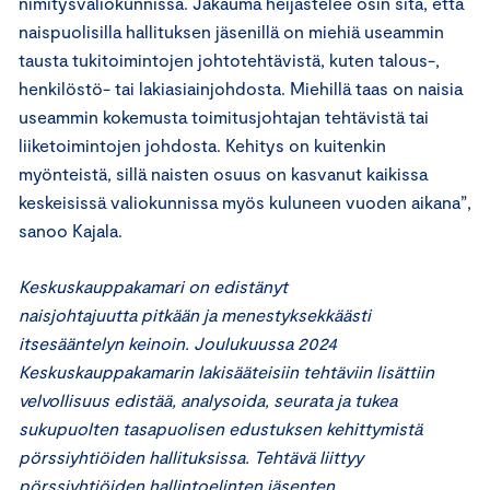
nimitysvaliokunnissa. Jakauma heijastelee osin sitä, että
naispuolisilla hallituksen jäsenillä on miehiä useammin
tausta tukitoimintojen johtotehtävistä, kuten talous-,
henkilöstö- tai lakiasiainjohdosta. Miehillä taas on naisia
useammin kokemusta toimitusjohtajan tehtävistä tai
liiketoimintojen johdosta. Kehitys on kuitenkin
myönteistä, sillä naisten osuus on kasvanut kaikissa
keskeisissä valiokunnissa myös kuluneen vuoden aikana”,
sanoo Kajala.
Keskuskauppakamari on edistänyt
naisjohtajuutta pitkään ja menestyksekkäästi
itsesääntelyn keinoin. Joulukuussa 2024
Keskuskauppakamarin lakisääteisiin tehtäviin lisättiin
velvollisuus edistää, analysoida, seurata ja tukea
sukupuolten tasapuolisen edustuksen kehittymistä
pörssiyhtiöiden hallituksissa. Tehtävä liittyy
pörssiyhtiöiden hallintoelinten jäsenten