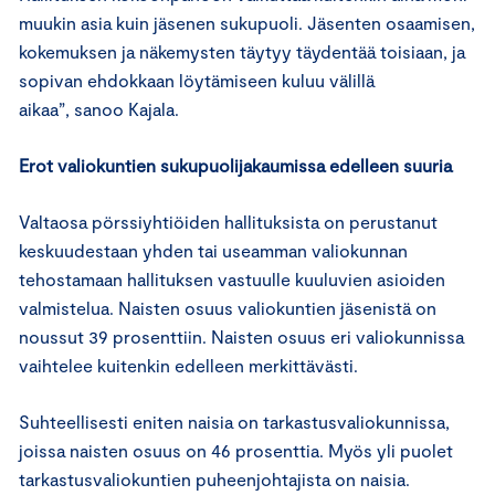
muukin asia kuin jäsenen sukupuoli. Jäsenten osaamisen,
kokemuksen ja näkemysten täytyy täydentää toisiaan, ja
sopivan ehdokkaan löytämiseen kuluu välillä
aikaa”, sanoo Kajala.
Erot valiokuntien sukupuolijakaumissa edelleen suuria
Valtaosa pörssiyhtiöiden hallituksista on perustanut
keskuudestaan yhden tai useamman valiokunnan
tehostamaan hallituksen vastuulle kuuluvien asioiden
valmistelua. Naisten osuus valiokuntien jäsenistä on
noussut 39 prosenttiin. Naisten osuus eri valiokunnissa
vaihtelee kuitenkin edelleen merkittävästi.
Suhteellisesti eniten naisia on tarkastusvaliokunnissa,
joissa naisten osuus on 46 prosenttia. Myös yli puolet
tarkastusvaliokuntien puheenjohtajista on naisia.