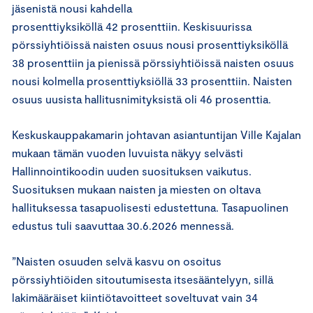
jäsenistä nousi kahdella
prosenttiyksiköllä 42 prosenttiin. Keskisuurissa
pörssiyhtiöissä naisten osuus nousi prosenttiyksiköllä
38 prosenttiin ja pienissä pörssiyhtiöissä naisten osuus
nousi kolmella prosenttiyksiöllä 33 prosenttiin. Naisten
osuus uusista hallitusnimityksistä oli 46 prosenttia.
Keskuskauppakamarin johtavan asiantuntijan Ville Kajalan
mukaan tämän vuoden luvuista näkyy selvästi
Hallinnointikoodin uuden suosituksen vaikutus.
Suosituksen mukaan naisten ja miesten on oltava
hallituksessa tasapuolisesti edustettuna. Tasapuolinen
edustus tuli saavuttaa 30.6.2026 mennessä.
”Naisten osuuden selvä kasvu on osoitus
pörssiyhtiöiden sitoutumisesta itsesääntelyyn, sillä
lakimääräiset kiintiötavoitteet soveltuvat vain 34