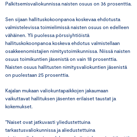
Palkitsemisvaliokunnissa naisten osuus on 36 prosenttia.
Sen sijaan hallituskokoonpanoa koskevaa ehdotusta
valmistelevissa toimielimissä naisten osuus on edelleen
vähäinen. Yli puolessa pörssiyhtiöistä
hallituskokoonpanoa koskeva ehdotus valmistellaan
osakkeenomistajien nimitystoimikunnissa. Niissä naisten
osuus toimikuntien jäsenistä on vain 18 prosenttia.
Naisten osuus hallitusten nimitysvaliokuntien jäsenistä
on puolestaan 25 prosenttia.
Kajalan mukaan valiokuntapaikkojen jakaumaan
vaikuttavat hallituksen jäsenten erilaiset taustat ja
kokemukset.
”Naiset ovat jatkuvasti yliedustettuina
tarkastusvaliokunnissa ja aliedustettuina