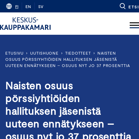
Skip
FI
EN
SV
ETSI
to
content
ETUSIVU
›
UUTISHUONE
›
TIEDOTTEET
›
NAISTEN
OSUUS PÖRSSIYHTIÖIDEN HALLITUKSEN JÄSENISTÄ
UUTEEN ENNÄTYKSEEN – OSUUS NYT JO 37 PROSENTTIA
Naisten osuus
pörssiyhtiöiden
hallituksen jäsenistä
uuteen ennätykseen –
osuus nyt jo 37 prosenttia