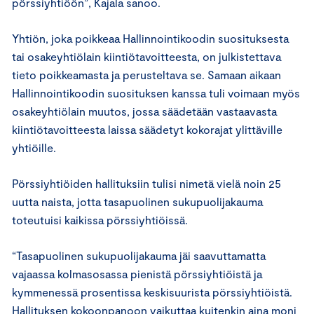
pörssiyhtiöön”, Kajala sanoo.
Yhtiön, joka poikkeaa Hallinnointikoodin suosituksesta
tai osakeyhtiölain kiintiötavoitteesta, on julkistettava
tieto poikkeamasta ja perusteltava se. Samaan aikaan
Hallinnointikoodin suosituksen kanssa tuli voimaan myös
osakeyhtiölain muutos, jossa säädetään vastaavasta
kiintiötavoitteesta laissa säädetyt kokorajat ylittäville
yhtiöille.
Pörssiyhtiöiden hallituksiin tulisi nimetä vielä noin 25
uutta naista, jotta tasapuolinen sukupuolijakauma
toteutuisi kaikissa pörssiyhtiöissä.
“Tasapuolinen sukupuolijakauma jäi saavuttamatta
vajaassa kolmasosassa pienistä pörssiyhtiöistä ja
kymmenessä prosentissa keskisuurista pörssiyhtiöistä.
Hallituksen kokoonpanoon vaikuttaa kuitenkin aina moni