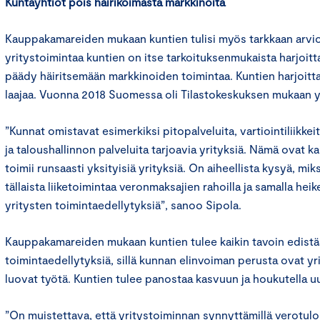
Kuntayhtiöt pois häiriköimästä markkinoita
Kauppakamareiden mukaan kuntien tulisi myös tarkkaan arvio
yritystoimintaa kuntien on itse tarkoituksenmukaista harjoitta
päädy häiritsemään markkinoiden toimintaa. Kuntien harjoitt
laajaa. Vuonna 2018 Suomessa oli Tilastokeskuksen mukaan yl
”Kunnat omistavat esimerkiksi pitopalveluita, vartiointiliikke
ja taloushallinnon palveluita tarjoavia yrityksiä. Nämä ovat kaik
toimii runsaasti yksityisiä yrityksiä. On aiheellista kysyä, mik
tällaista liiketoimintaa veronmaksajien rahoilla ja samalla hei
yritysten toimintaedellytyksiä”, sanoo Sipola.
Kauppakamareiden mukaan kuntien tulee kaikin tavoin edistä
toimintaedellytyksiä, sillä kunnan elinvoiman perusta ovat yrit
luovat työtä. Kuntien tulee panostaa kasvuun ja houkutella uu
”On muistettava, että yritystoiminnan synnyttämillä verotulo