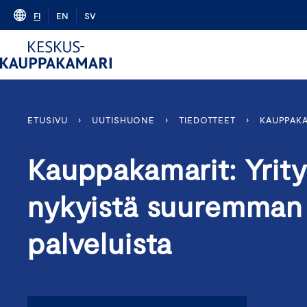
Skip
FI
EN
SV
to
content
ETUSIVU
›
UUTISHUONE
›
TIEDOTTEET
›
KAUPPAKA
Kauppakamarit: Yrit
nykyistä suuremman
palveluista