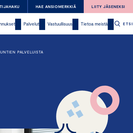
TIJAHAKU
HAE ANSIOMERKKIÄ
LIITY JÄSENEKSI
nnukset
Palvelut
Vastuullisuus
Tietoa meistä
ETSI
UNTIEN PALVELUISTA