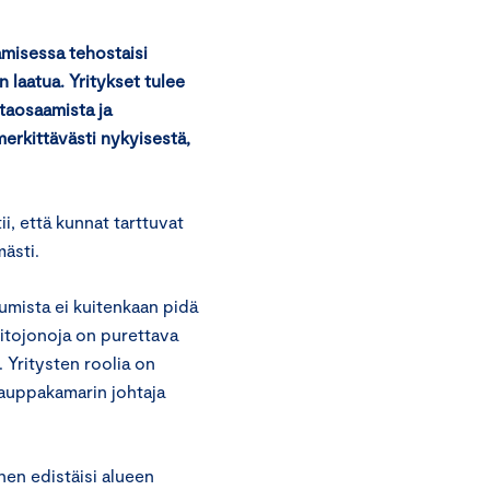
amisessa tehostaisi
 laatua. Yritykset tulee
taosaamista ja
merkittävästi nykyisestä,
, että kunnat tarttuvat
ästi.
umista ei kuitenkaan pidä
itojonoja on purettava
. Yritysten roolia on
kauppakamarin johtaja
en edistäisi alueen