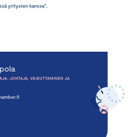
ssä yritysten kanssa”,
pola
JA; JOHTAJA, VAIKUTTAMINEN JA
amber.fi