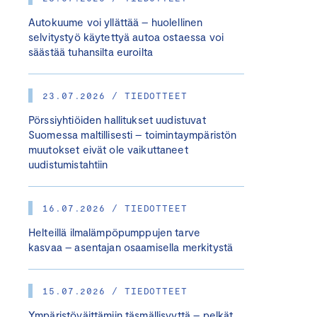
Autokuume voi yllättää – huolellinen
selvitystyö käytettyä autoa ostaessa voi
säästää tuhansilta euroilta
23.07.2026 / TIEDOTTEET
Pörssiyhtiöiden hallitukset uudistuvat
Suomessa maltillisesti – toimintaympäristön
muutokset eivät ole vaikuttaneet
uudistumistahtiin
16.07.2026 / TIEDOTTEET
Helteillä ilmalämpöpumppujen tarve
kasvaa – asentajan osaamisella merkitystä
15.07.2026 / TIEDOTTEET
Ympäristöväittämiin täsmällisyyttä – pelkät