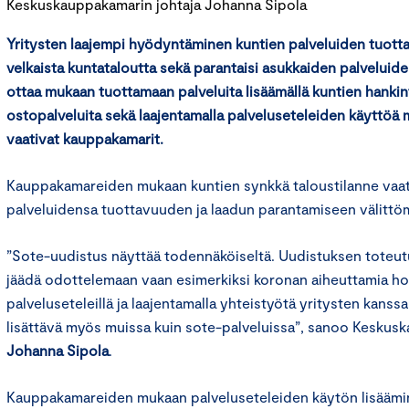
Keskuskauppakamarin johtaja Johanna Sipola
Yritysten laajempi hyödyntäminen kuntien palveluiden tuott
velkaista kuntataloutta sekä parantaisi asukkaiden palveluiden
ottaa mukaan tuottamaan palveluita lisäämällä kuntien hankin
ostopalveluita sekä laajentamalla palveluseteleiden käyttöä 
vaativat kauppakamarit.
Kauppakamareiden mukaan kuntien synkkä taloustilanne vaatii
palveluidensa tuottavuuden ja laadun parantamiseen välittöm
”Sote-uudistus näyttää todennäköiseltä. Uudistuksen toteut
jäädä odottelemaan vaan esimerkiksi koronan aiheuttamia ho
palveluseteleillä ja laajentamalla yhteistyötä yritysten kanssa
lisättävä myös muissa kuin sote-palveluissa”, sanoo Keskus
Johanna Sipola
.
Kauppakamareiden mukaan palveluseteleiden käytön lisäämin