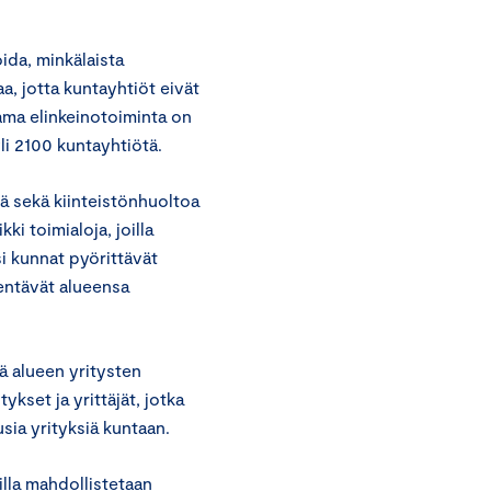
ida, minkälaista
a, jotta kuntayhtiöt eivät
ama elinkeinotoiminta on
i 2100 kuntayhtiötä.
itä sekä kiinteistönhuoltoa
ki toimialoja, joilla
si kunnat pyörittävät
kentävät alueensa
ä alueen yritysten
ykset ja yrittäjät, jotka
sia yrityksiä kuntaan.
illa mahdollistetaan