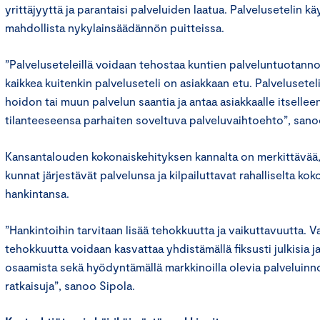
yrittäjyyttä ja parantaisi palveluiden laatua. Palvelusetelin k
mahdollista nykylainsäädännön puitteissa.
”Palveluseteleillä voidaan tehostaa kuntien palveluntuotann
kaikkea kuitenkin palveluseteli on asiakkaan etu. Palvelusete
hoidon tai muun palvelun saantia ja antaa asiakkaalle itselleen
tilanteeseensa parhaiten soveltuva palveluvaihtoehto”, sano
Kansantalouden kokonaiskehityksen kannalta on merkittävää,
kunnat järjestävät palvelunsa ja kilpailuttavat rahalliselta ko
hankintansa.
”Hankintoihin tarvitaan lisää tehokkuutta ja vaikuttavuutta. V
tehokkuutta voidaan kasvattaa yhdistämällä fiksusti julkisia ja
osaamista sekä hyödyntämällä markkinoilla olevia palveluinno
ratkaisuja”, sanoo Sipola.