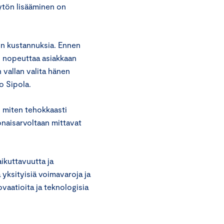
äytön lisääminen on
on kustannuksia. Ennen
li nopeuttaa asiakkaan
 vallan valita hänen
o Sipola.
 miten tehokkaasti
konaisarvoltaan mittavat
aikuttavuutta ja
 yksityisiä voimavaroja ja
vaatioita ja teknologisia