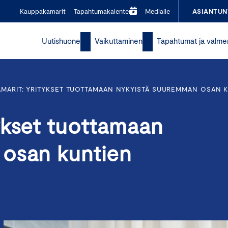
Kauppakamarit
Tapahtumakalenteri
Medialle
ASIANTUN
Uutishuone
Vaikuttaminen
Tapahtumat ja valme
MARIT: YRITYKSET TUOTTAMAAN NYKYISTÄ SUUREMMAN OSAN K
ykset tuottamaan
 osan kuntien