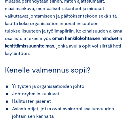
muassa perehdytään siihen, miten ajattelumallit,
maailmankuva, mentaaliset rakenteet ja mindset
vaikuttavat johtamiseen ja päätöksentekoon sekä sitä
kautta koko organisaation innovatiivisuuteen,
tuloksellisuuteen ja työilmapiiriin. Kokonaisuuden aikana
osallistuja tekee myös
oman henkilökohtaisen mindsetin
kehittämissuunnitelman
, jonka avulla opit voi siirtää heti
käytäntöön.
Kenelle valmennus sopii?
Yritysten ja organisaatioiden johto
Johtoryhmiin kuuluvat
Hallitusten jäsenet
Asiantuntijat, jotka ovat avainroolissa luovuuden
johtamisen kannalta