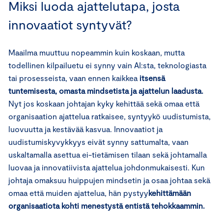
Miksi luoda ajattelutapa, josta
innovaatiot syntyvät?
Maailma muuttuu nopeammin kuin koskaan, mutta
todellinen kilpailuetu ei synny vain AI:sta, teknologiasta
tai prosesseista, vaan ennen kaikkea
itsensä
tuntemisesta, omasta mindsetista ja ajattelun laadusta.
Nyt jos koskaan johtajan kyky kehittää sekä omaa että
organisaation ajattelua ratkaisee, syntyykö uudistumista,
luovuutta ja kestävää kasvua. Innovaatiot ja
uudistumiskyvykkyys eivät synny sattumalta, vaan
uskaltamalla asettua ei-tietämisen tilaan sekä johtamalla
luovaa ja innovatiivista ajattelua johdonmukaisesti. Kun
johtaja omaksuu huippujen mindsetin ja osaa johtaa sekä
omaa että muiden ajattelua, hän pystyy
kehittämään
organisaatiota kohti menestystä entistä tehokkaammin.