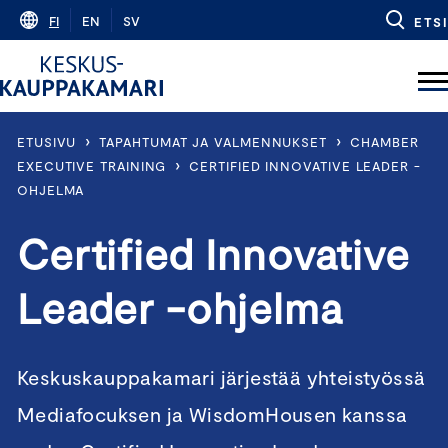
Skip
FI
EN
SV
ETSI
to
content
›
›
ETUSIVU
TAPAHTUMAT JA VALMENNUKSET
CHAMBER
›
EXECUTIVE TRAINING
CERTIFIED INNOVATIVE LEADER -
OHJELMA
Certified Innovative
Leader -ohjelma
Keskuskauppakamari järjestää yhteistyössä
Mediafocuksen ja WisdomHousen kanssa