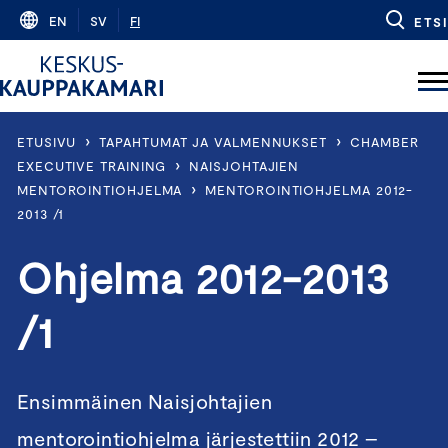
Skip
EN
SV
FI
ETSI
to
content
›
›
ETUSIVU
TAPAHTUMAT JA VALMENNUKSET
CHAMBER
›
EXECUTIVE TRAINING
NAISJOHTAJIEN
›
MENTOROINTIOHJELMA
MENTOROINTIOHJELMA 2012-
2013 /1
Ohjelma 2012-2013
/1
Ensimmäinen Naisjohtajien
mentorointiohjelma järjestettiin 2012 –