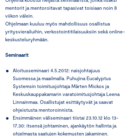
mentorit ja mentoroitavat tapasivat toisiaan noin 8
viikon välein.
Ohjelmaan kuuluu myös mahdollisuus osallistua
yritysvierailuihin, verkostointitilaisuuksiin sekä online-
keskusteluryhmään.
Seminaarit
Aloitusseminaari 4.5.2012: naisjohtajuus
Suomessa ja maailmalla. Puhujina Eucalyptus
Systemsin toimitusjohtaja Mårten Mickos ja
Keskuskauppakamarin varatoimitusjohtaja Leena
Linnainmaa. Osallistujat esittäytyvät ja saavat
ohjeistusta mentoroinnista.
Ensimmäinen väliseminaari tiistai 23.10.12 klo 13-
17.30: itsensä johtaminen, ajankäytön hallinta ja
ohjelmasta saatujen kokemusten jakaminen.