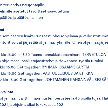
an tervehdys naisjohtajille
elmalle asetetut tavoitteet saavutettiin?
äätös ja päätösillallinen
mat
 seminaarien lisäksi runsaasti oheisohjelmaa ja verkostoitumi
entorit voivat järjestää ohjelmaa ryhmälle. Oheisohjelmaa järj
1 klo 16.00 – 17.30 Teams- ennakkotapaaminen: TERVETULOA
 ohjelmaan, osallistujaesittelyt ja Howspace-työtila tutuksi
21 klo 16.00 Get together: RYHMÄN OSAAMISKARTTA
2 klo 16.00 Get together: VASTUULLISUUS JA ETIIKKA
022 klo 16.00 Get together: JOHTAMINEN KANSAINVÄLISES
 valinta
hjelmaan valittiin hakemusten perusteella 40 osallistujaa. Haku
2021 ja ohjelma alkoi lokakuussa 2021.