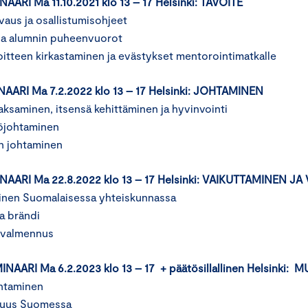
ARI Ma 11.10.2021 klo 13 – 17 Helsinki: TAVOITE
vaus ja osallistumisohjeet
ja alumnin puheenvuorot
itteen kirkastaminen ja evästykset mentorointimatkalle
NAARI Ma 7.2.2022 klo 13 – 17 Helsinki: JOHTAMINEN
jaksaminen, itsensä kehittäminen ja hyvinvointi
töjohtaminen
n johtaminen
NAARI Ma 22.8.2022 klo 13 – 17 Helsinki: VAIKUTTAMINEN J
inen Suomalaisessa yhteiskunnassa
ja brändi
isvalmennus
NAARI Ma 6.2.2023 klo 13 – 17 + päätösillallinen Helsink
htaminen
ajuus Suomessa