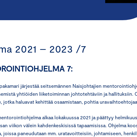
ma 2021 – 2023 /7
ROINTIOHJELMA 7:
akamari järjestää seitsemännen Naisjohtajien mentorointiohj
emistä yhtiöiden liiketoiminnan johtotehtäviin ja hallituksiin
le, jotka haluavat kehittää osaamistaan, pohtia uravaihtoehtoja
entorointiohjelma alkaa lokakuussa 2021 ja päättyy helmikuus
san viikon välein kahdenkeskisissä tapaamisissa. Ohjelma koos
, joissa paneudutaan mm. uratavoitteisiin, johtamiseen, henki