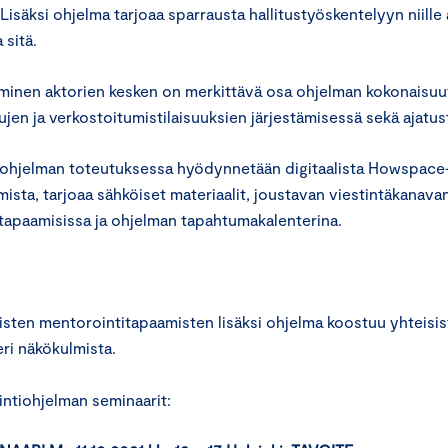
 Lisäksi ohjelma tarjoaa sparrausta hallitustyöskentelyyn niille 
 sitä.
minen aktorien kesken on merkittävä osa ohjelman kokonaisuutt
lujen ja verkostoitumistilaisuuksien järjestämisessä sekä aja
ohjelman toteutuksessa hyödynnetään digitaalista Howspace
ista, tarjoaa sähköiset materiaalit, joustavan viestintäkanavan 
tapaamisissa ja ohjelman tapahtumakalenterina.
ten mentorointitapaamisten lisäksi ohjelma koostuu yhteisistä
eri näkökulmista.
intiohjelman seminaarit: