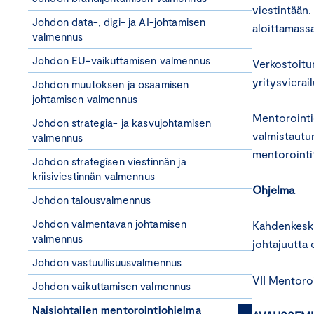
viestintään.
Johdon data-, digi- ja AI-johtamisen
aloittamassa
valmennus
Johdon EU-vaikuttamisen valmennus
Verkostoitu
yritysvierai
Johdon muutoksen ja osaamisen
johtamisen valmennus
Mentorointi
Johdon strategia- ja kasvujohtamisen
valmistautum
valmennus
mentorointi
Johdon strategisen viestinnän ja
kriisiviestinnän valmennus
O
hjelma
Johdon talousvalmennus
Johdon valmentavan johtamisen
Kahdenkeskis
valmennus
johtajuutta 
Johdon vastuullisuusvalmennus
VII Mentoro
Johdon vaikuttamisen valmennus
Naisjohtajien mentorointiohjelma