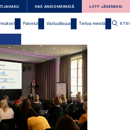
TIJAHAKU
HAE ANSIOMERKKIÄ
LIITY JÄSENEKSI
nnukset
Palvelut
Vastuullisuus
Tietoa meistä
ETSI