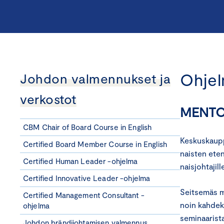
Ohjel
Johdon valmennukset ja
verkostot
MENTO
CBM Chair of Board Course in English
Keskuskaupp
Certified Board Member Course in English
naisten eten
Certified Human Leader -ohjelma
naisjohtajil
Certified Innovative Leader -ohjelma
Seitsemäs m
Certified Management Consultant -
noin kahdek
ohjelma
seminaarista
Johdon brändijohtamisen valmennus