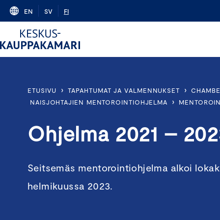
Skip
EN
SV
FI
to
content
›
›
ETUSIVU
TAPAHTUMAT JA VALMENNUKSET
CHAMBE
›
NAISJOHTAJIEN MENTOROINTIOHJELMA
MENTOROINT
Ohjelma 2021 – 202
Seitsemäs mentorointiohjelma alkoi lokak
helmikuussa 2023.