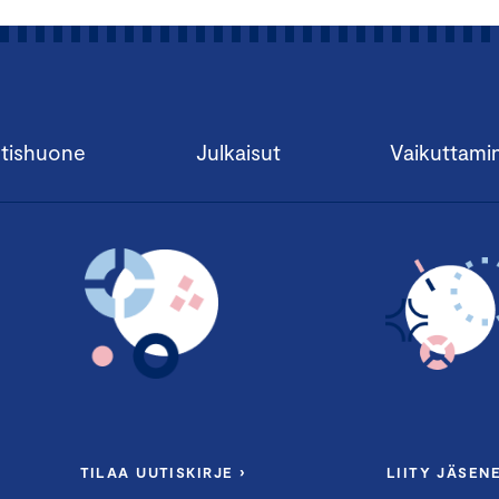
tishuone
Julkaisut
Vaikuttami
TILAA UUTISKIRJE ›
LIITY JÄSENE