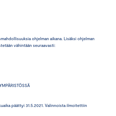
smahdollisuuksia ohjelman aikana. Lisäksi ohjelman
estetään vähintään seuraavasti:
SÄ YMPÄRISTÖSSÄ
aika päättyi 31.5.2021. Valinnoista ilmoitettiin