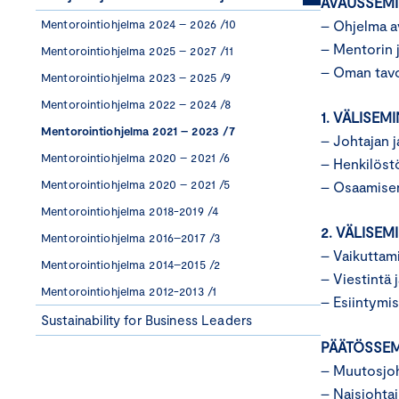
AVAUSSEMINA
Mentorointiohjelma 2024 – 2026 /10
– Ohjelma a
– Mentorin 
Mentorointiohjelma 2025 – 2027 /11
– Oman tavo
Mentorointiohjelma 2023 – 2025 /9
Mentorointiohjelma 2022 – 2024 /8
1. VÄLISEMI
Mentorointiohjelma 2021 – 2023 /7
– Johtajan 
Mentorointiohjelma 2020 – 2021 /6
– Henkilös
Mentorointiohjelma 2020 – 2021 /5
– Osaamise
Mentorointiohjelma 2018-2019 /4
2. VÄLISEMI
Mentorointiohjelma 2016–2017 /3
– Vaikuttam
Mentorointiohjelma 2014–2015 /2
– Viestintä 
Mentorointiohjelma 2012-2013 /1
– Esiintym
Sustainability for Business Leaders
PÄÄTÖSSEMI
– Muutosjo
– Naisjoht