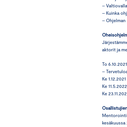
– Valtiovall
– Kuinka ohj
– Ohjelman p
O
heisohjel
Järjestämme
aktorit ja m
To 6.10.202
– Tervetuloa
Ke 1.12.20
Ke 11.5.202
Ke 23.11.2
Osallistujien
Mentorointio
kesäkuussa 