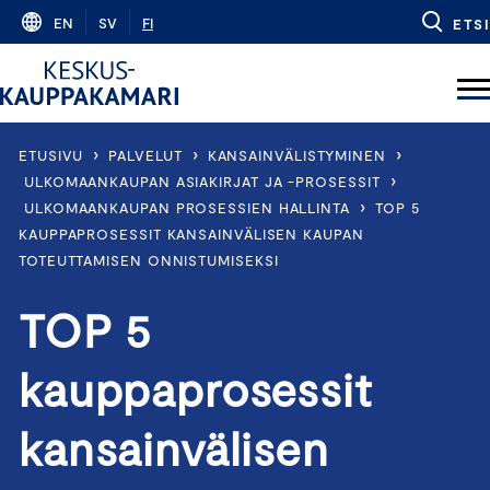
Skip
EN
SV
FI
ETSI
to
content
›
›
›
ETUSIVU
PALVELUT
KANSAINVÄLISTYMINEN
›
ULKOMAANKAUPAN ASIAKIRJAT JA -PROSESSIT
›
ULKOMAANKAUPAN PROSESSIEN HALLINTA
TOP 5
KAUPPAPROSESSIT KANSAINVÄLISEN KAUPAN
TOTEUTTAMISEN ONNISTUMISEKSI
TOP 5
kauppaprosessit
kansainvälisen