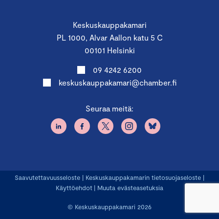
Keskuskauppakamari
PL 1000, Alvar Aallon katu 5 C
00101 Helsinki
09 4242 6200
keskuskauppakamari@chamber.fi
Seuraa meitä:
Saavutettavuusseloste
|
Keskuskauppakamarin tietosuojaseloste
|
Käyttöehdot
|
Muuta evästeasetuksia
© Keskuskauppakamari 2026