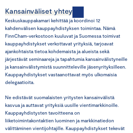
Kansainväliset yhteydet
Keskuskauppakamari kehittää ja koordinoi 12
kahdenvälisen kauppayhdistyksen toimintaa. Nämä
FinnCham-verkostoon kuuluvat ja Suomessa toimivat
kauppayhdistykset verkottavat yrityksiä, tarjoavat
ajankohtaista tietoa kohdemaista ja alueista sekä
järjestävät seminaareja ja tapahtumia kansainvälistyneille
ja kansainvälistymistä suunnitteleville jäsenyrityksilleen.
Kauppayhdistykset vastaanottavat myös ulkomaisia
delegaatioita.
Ne edistävät suomalaisten yritysten kansainvälistä
kasvua ja auttavat yrityksiä uusille vientimarkkinoille.
Kauppayhdistysten tavoitteena on
liiketoimintakontaktien luominen ja markkinatiedon
välittäminen vientijohtajille. Kauppayhdistykset tekevät