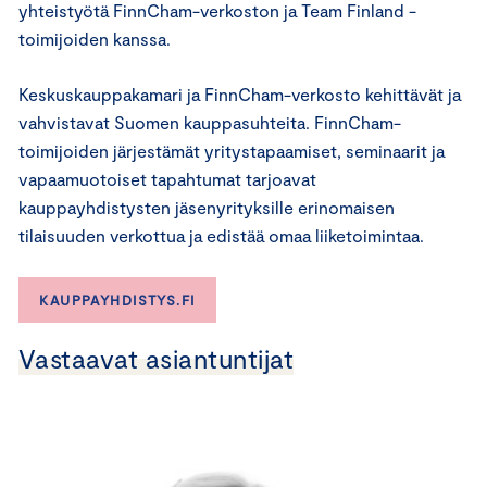
yhteistyötä FinnCham-verkoston ja Team Finland -
toimijoiden kanssa.
Keskuskauppakamari ja FinnCham-verkosto kehittävät ja
vahvistavat Suomen kauppasuhteita. FinnCham-
toimijoiden järjestämät yritys­ta­paamiset, seminaarit ja
vapaamuotoiset tapahtumat tarjoavat
kauppayhdistysten jäsenyrityksille erinomaisen
tilaisuuden verkottua ja edistää omaa liiketoimintaa.
KAUPPAYHDISTYS.FI
Vastaavat asiantuntijat