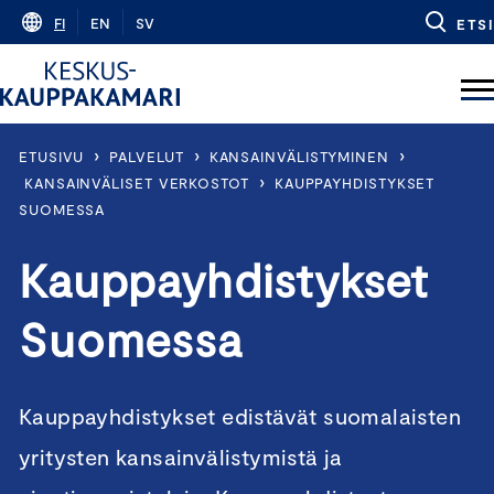
Skip
FI
EN
SV
ETSI
to
content
›
›
›
ETUSIVU
PALVELUT
KANSAINVÄLISTYMINEN
›
KANSAINVÄLISET VERKOSTOT
KAUPPAYHDISTYKSET
SUOMESSA
Kauppayhdistykset
Suomessa
Kauppayhdistykset edistävät suomalaisten
yritysten kansainvälistymistä ja