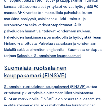
on sopinut Saksan teollisuus- ja kauppakamarin DIHK:n
kanssa, että suomalaiset yritykset voivat hyödyntää 90
maassa AHK-verkoston maksullisia palveluita, kuten
markkina-analyysit, asiakashaku, laki-, talous- ja
veroneuvonta sekä verkostotapahtumat. AHK-
palveluiden hinnat vaihtelevat kohdemaan mukaan.
Palveluiden hankinnassa on mahdollista hyödyntää Team
Finland -rahoitusta. Palvelua saa saksan ja kohdemaan
kielellä sekä useimmiten englanniksi. Suomessa ensiapua
tarjoaa
Saksalais-Suomalainen kauppakamari
.
Suomalais-ruotsalainen
kauppakamari (FINSVE)
Suomalais-ruotsalainen kauppakamari (FINSVE)
auttaa
erityisesti pk-yrityksiä aloittamaan liiketoimintaansa
Ruotsin markkinoilla. FINSVEllä on resursseja, osaamista
ja yhteistyöverkosto, joka mahdollistaa liiketoiminnan