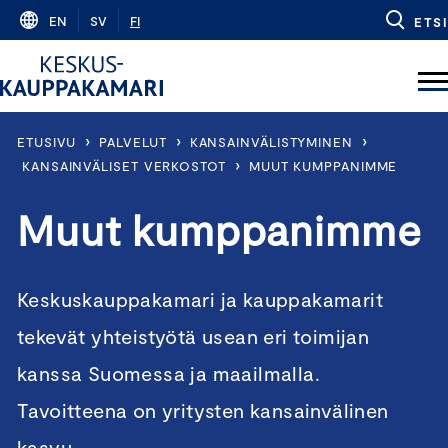
Skip
EN
SV
FI
ETSI
to
content
›
›
›
ETUSIVU
PALVELUT
KANSAINVÄLISTYMINEN
›
KANSAINVÄLISET VERKOSTOT
MUUT KUMPPANIMME
Muut kumppanimme
Keskuskauppakamari ja kauppakamarit
tekevät yhteistyötä usean eri toimijan
kanssa Suomessa ja maailmalla.
Tavoitteena on yritysten kansainvälinen
kasvu.