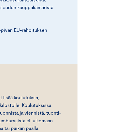
n seudun kauppakamarista
sopivan EU-rahoituksen
lisää koulutuksia,
kilöstölle. Koulutuksissa
nnista ja viennistä, tuonti-
 remburssista eli ulkomaan
ä tai paikan päällä