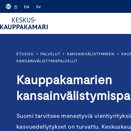
Skip
FI
EN
SV
to
content
›
›
›
ETUSIVU
PALVELUT
KANSAINVÄLISTYMINEN
KAU
KANSAINVÄLISTYMISPALVELUT
Kauppakamarien
kansainvälistymispa
Suomi tarvitsee menestyviä vientiyrityksiä
kasvuedellytykset on turvattu. Keskuskau