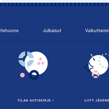
tishuone
Julkaisut
Vaikuttami
TILAA UUTISKIRJE ›
LIITY JÄSENE