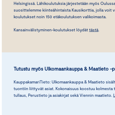
Helsingissä. Lähikoulutuksia järjestetään myös Oulussa j
suosittelemme kiinteähintaista Kausikorttia, jolla voit v
koulutukset noin 150 etäkoulutuksen valikoimasta.
Kansainvälistyminen-koulutukset löydät
tästä
.
Tutustu myös Ulkomaankauppa & Maatieto -p
KauppakamariTieto: Ulkomaankauppa & Maatieto sisältää
tuontiin liittyvät asiat. Kokonaisuus koostuu kolmesta t
tullaus, Perustieto ja asiakirjat sekä Viennin maatieto.