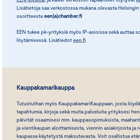
Lisätietoja saa verkostossa mukana olevasta Helsingi
osoitteesta
een(a)chamber.fi
EEN tukee pk-yrityksiä myös IP-asioissa sekä auttaa 
löytämisessä. Lisätiedot
een.fi
Kauppakamarikauppa
Tutustuthan myös KauppakamariKauppaan, josta löydät 
tapahtumia, kirjoja sekä muita palveluita yrityksesi hen
päivität osaamisesi mm. kauppasopimuksista, maahantuo
ja vientikaupan aloittamisesta, viennin asiakirjoista ja
kaupassa käytetystä maksutavasta. Voit osallistua etän