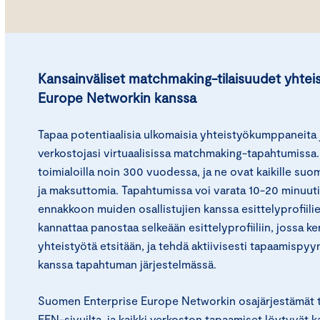
Kansainväliset matchmaking-tilaisuudet yhtei
Europe Networkin kanssa
Tapaa potentiaalisia ulkomaisia yhteistyökumppaneita j
verkostojasi virtuaalisissa matchmaking-tapahtumissa.
toimialoilla noin 300 vuodessa, ja ne ovat kaikille suom
ja maksuttomia. Tapahtumissa voi varata 10-20 minuuti
ennakkoon muiden osallistujien kanssa esittelyprofiilie
kannattaa panostaa selkeään esittelyprofiiliin, jossa ke
yhteistyötä etsitään, ja tehdä aktiivisesti tapaamispyy
kanssa tapahtuman järjestelmässä.
Suomen Enterprise Europe Networkin osajärjestämät
EEN-sivuilta
, ja kaikki verkoston tapaamiset löytyvät
k