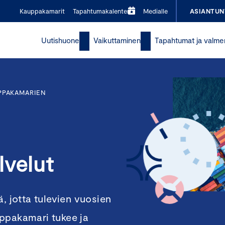
Kauppakamarit
Tapahtumakalenteri
Medialle
ASIANTUN
Uutishuone
Vaikuttaminen
Tapahtumat ja valme
PPAKAMARIEN
lvelut
, jotta tulevien vuosien
ppakamari tukee ja