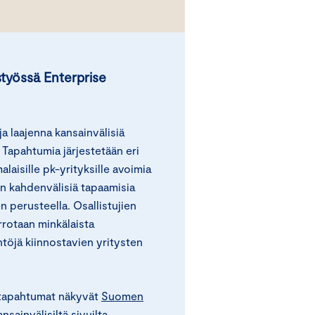
styössä Enterprise
a laajenna kansainvälisiä
 Tapahtumia järjestetään eri
alaisille pk-yrityksille avoimia
n kahdenvälisiä tapaamisia
n perusteella. Osallistujien
rrotaan minkälaista
ntöjä kiinnostavien yritysten
 tapahtumat näkyvät
Suomen
ansainvälisiltä sivuilta
.