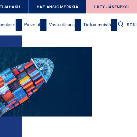
TIJAHAKU
HAE ANSIOMERKKIÄ
LIITY JÄSENEKSI
nnukset
Palvelut
Vastuullisuus
Tietoa meistä
ETSI