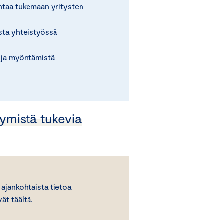
ntaa tukemaan yritysten
sta yhteistyössä
a ja myöntämistä
ymistä tukevia
ajankohtaista tietoa
yvät
täältä
.