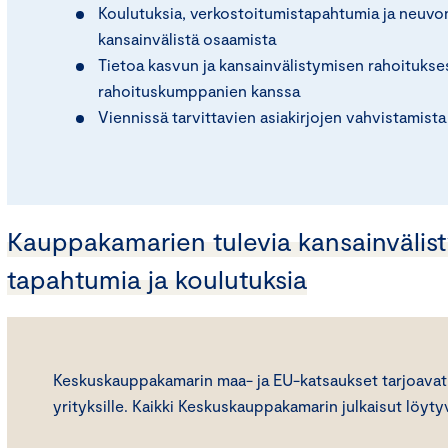
Koulutuksia, verkostoitumistapahtumia ja neuvo
kansainvälistä osaamista
Tietoa kasvun ja kansainvälistymisen rahoitukse
rahoituskumppanien kanssa
Viennissä tarvittavien asiakirjojen vahvistamist
Kauppakamarien tulevia kansainvälist
tapahtumia ja koulutuksia
Keskuskauppakamarin maa- ja EU-katsaukset tarjoavat 
yrityksille. Kaikki Keskuskauppakamarin julkaisut löyt