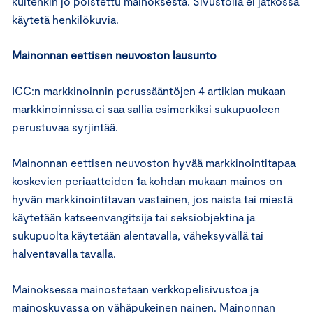
kuitenkin jo poistettu mainoksesta. Sivustolla ei jatkossa
käytetä henkilökuvia.
Mainonnan eettisen neuvoston lausunto
ICC:n markkinoinnin perussääntöjen 4 artiklan mukaan
markkinoinnissa ei saa sallia esimerkiksi sukupuoleen
perustuvaa syrjintää.
Mainonnan eettisen neuvoston hyvää markkinointitapaa
koskevien periaatteiden 1a kohdan mukaan mainos on
hyvän markkinointitavan vastainen, jos naista tai miestä
käytetään katseenvangitsija tai seksiobjektina ja
sukupuolta käytetään alentavalla, väheksyvällä tai
halventavalla tavalla.
Mainoksessa mainostetaan verkkopelisivustoa ja
mainoskuvassa on vähäpukeinen nainen. Mainonnan