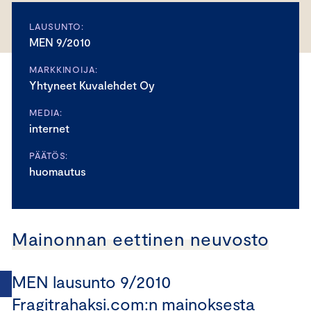
LAUSUNTO:
MEN 9/2010
MARKKINOIJA:
Yhtyneet Kuvalehdet Oy
MEDIA:
internet
PÄÄTÖS:
huomautus
Mainonnan eettinen neuvosto
MEN lausunto 9/2010
Fragitrahaksi.com:n mainoksesta