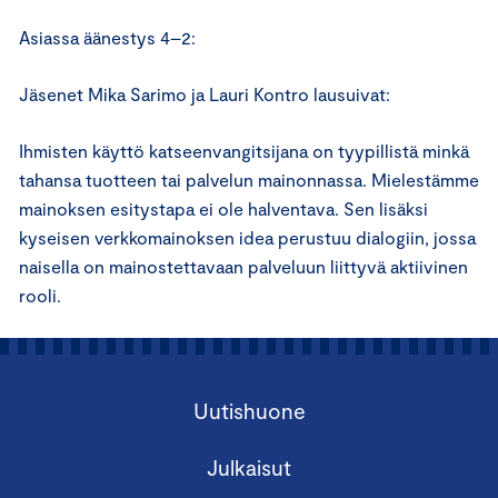
Asiassa äänestys 4–2:
Jäsenet Mika Sarimo ja Lauri Kontro lausuivat:
Ihmisten käyttö katseenvangitsijana on tyypillistä minkä
tahansa tuotteen tai palvelun mainonnassa. Mielestämme
mainoksen esitystapa ei ole halventava. Sen lisäksi
kyseisen verkkomainoksen idea perustuu dialogiin, jossa
naisella on mainostettavaan palveluun liittyvä aktiivinen
rooli.
Uutishuone
Julkaisut