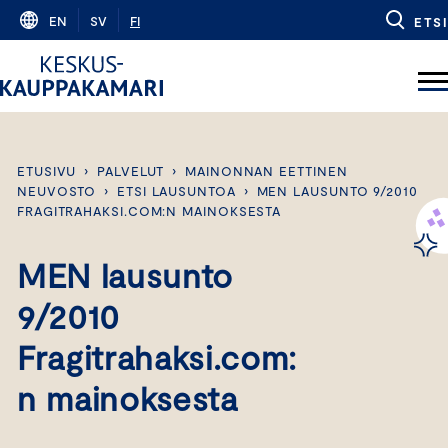
Skip
EN
SV
FI
ETSI
to
content
ETUSIVU
›
PALVELUT
›
MAINONNAN EETTINEN
NEUVOSTO
›
ETSI LAUSUNTOA
›
MEN LAUSUNTO 9/2010
FRAGITRAHAKSI.COM:N MAINOKSESTA
MEN lausunto
9/2010
Fragitrahaksi.com:
n mainoksesta