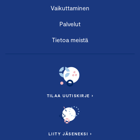
Vaikuttaminen
Palvelut
Tietoa meistä
TILAA UUTISKIRJE ›
LIITY JÄSENEKSI ›