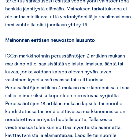
tarkoitus sarkastisesti esittää vedonlyönti vaihtoehtona
hankkia jännitystä elämään. Mainoksen tarkoituksena ei
ole antaa mielikuva, että vedonlyönnillä ja reaalimaailman
ihmissuhteilla olisi juurikaan yhteyttä.
Mainonnan eettisen neuvoston lausunto
ICC:n markkinoinnin perussääntöjen 2 artiklan mukaan
markkinointi ei saa sisältää sellaista ilmaisua, ääntä tai
kuvaa, jonka voidaan katsoa olevan hyvän tavan
vastainen kyseisessä maassa tai kulttuurissa.
Perussääntöjen artiklan 4 mukaan markkinoinnissa ei saa
sallia esimerkiksi sukupuoleen perustuvaa syrjintää.
Perussääntöjen 18 artiklan mukaan lapsille tai nuorille
kohdistetussa tai heitä esittävässä markkinoinnissa on
noudatettava erityistä huolellisuutta. Tällaisessa
viestinnässä tulee kunnioittaa myönteistä asennetta,
käyttäytymistä ja elämäntapaa. Lapsille tai nuorille