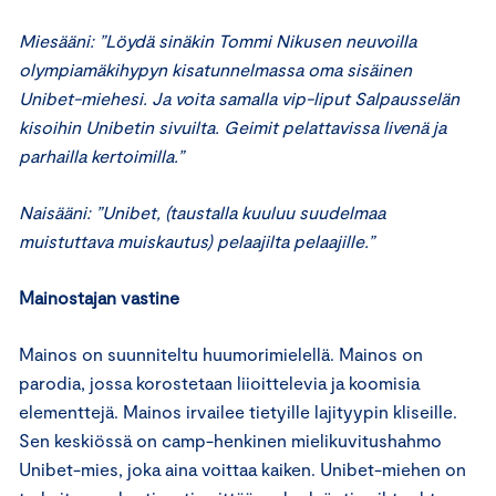
Miesääni: ”Löydä sinäkin Tommi Nikusen neuvoilla
olympiamäkihypyn kisatunnelmassa oma sisäinen
Unibet-miehesi. Ja voita samalla vip-liput Salpausselän
kisoihin Unibetin sivuilta. Geimit pelattavissa livenä ja
parhailla kertoimilla.”
Naisääni: ”Unibet, (taustalla kuuluu suudelmaa
muistuttava muiskautus) pelaajilta pelaajille.”
Mainostajan vastine
Mainos on suunniteltu huumorimielellä. Mainos on
parodia, jossa korostetaan liioittelevia ja koomisia
elementtejä. Mainos irvailee tietyille lajityypin kliseille.
Sen keskiössä on camp-henkinen mielikuvitushahmo
Unibet-mies, joka aina voittaa kaiken. Unibet-miehen on