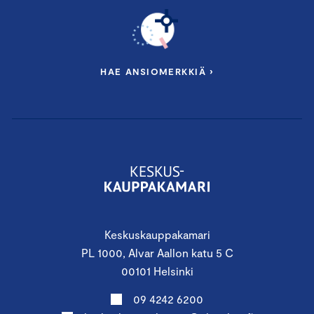
HAE ANSIOMERKKIÄ ›
Keskuskauppakamari
PL 1000, Alvar Aallon katu 5 C
00101 Helsinki
09 4242 6200