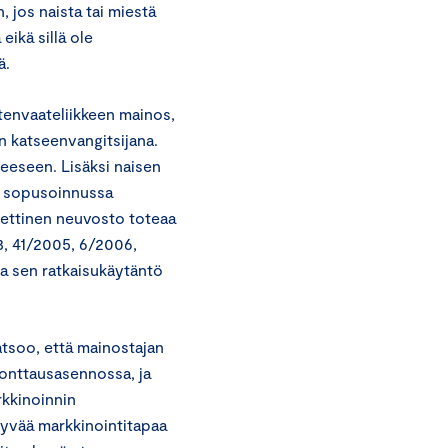
jos naista tai miestä
eikä sillä ole
ä.
tenvaateliikkeen mainos,
n katseenvangitsijana.
teeseen. Lisäksi naisen
le sopusoinnussa
ettinen neuvosto toteaa
3, 41/2005, 6/2006,
ja sen ratkaisukäytäntö
atsoo, että mainostajan
 konttausasennossa, ja
rkkinoinnin
hyvää markkinointitapaa