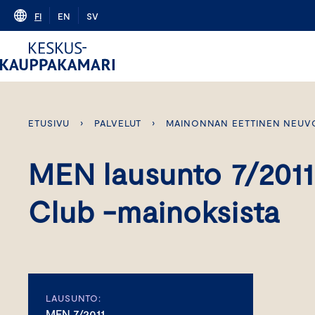
Skip
FI
EN
SV
to
content
ETUSIVU
›
PALVELUT
›
MAINONNAN EETTINEN NEUV
MEN lausunto 7/2011
Club -mainoksista
LAUSUNTO:
MEN 7/2011