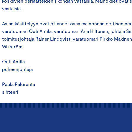
koskevien periaatteiden 1 kohdan vastaisia. Mainokset ovat 
vastaisia.
Asian käsittelyyn ovat ottaneet osaa mainonnan eettisen n
varatuomari Outi Antila, varatuomari Arja Hiltunen, johtaja Si
toimitusjohtaja Rainer Lindqvist, varatuomari Pirkko Mäkinen 
Wikström.
Outi Antila
puheenjohtaja
Paula Paloranta
sihteeri