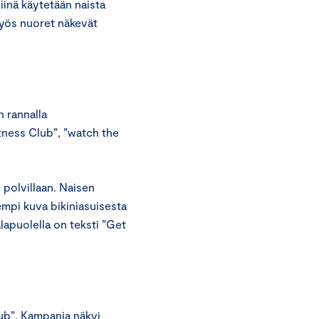
inä käytetään naista
Myös nuoret näkevät
n rannalla
tness Club”, ”watch the
 polvillaan. Naisen
mpi kuva bikiniasuisesta
lapuolella on teksti ”Get
ub”. Kampanja näkyi