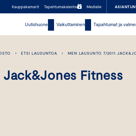
Kauppakamarit
Tapahtumakalenteri
Medialle
ASIANTUN
Uutishuone
Vaikuttaminen
Tapahtumat ja valme
OSTO
›
ETSI LAUSUNTOA
›
MEN LAUSUNTO 7/2011 JACK&J
 Jack&Jones Fitness