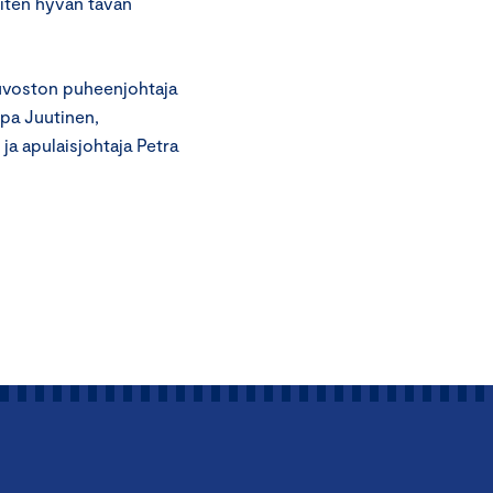
siten hyvän tavan
euvoston puheenjohtaja
rpa Juutinen,
ja apulaisjohtaja Petra