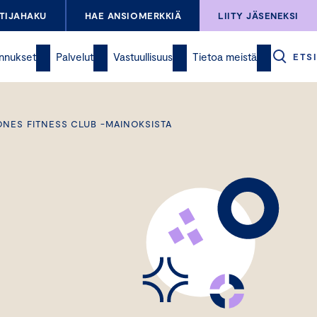
TIJAHAKU
HAE ANSIOMERKKIÄ
LIITY JÄSENEKSI
nnukset
Palvelut
Vastuullisuus
Tietoa meistä
ETSI
ONES FITNESS CLUB -MAINOKSISTA