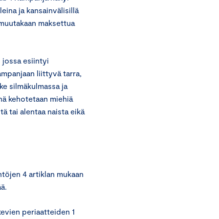
na ja kansainvälisillä
i muutakaan maksettua
 jossa esiintyi
ampanjaan liittyvä tarra,
lke silmäkulmassa ja
inä kehotetaan miehiä
ä tai alentaa naista eikä
töjen 4 artiklan mukaan
ä.
evien periaatteiden 1