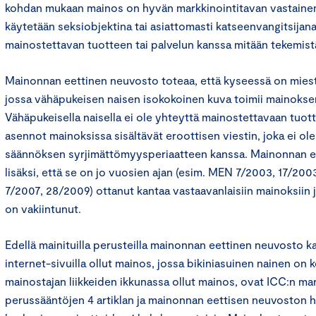
kohdan mukaan mainos on hyvän markkinointitavan vastainen, 
käytetään seksiobjektina tai asiattomasti katseenvangitsijana 
mainostettavan tuotteen tai palvelun kanssa mitään tekemist
Mainonnan eettinen neuvosto toteaa, että kyseessä on mies
jossa vähäpukeisen naisen isokokoinen kuva toimii mainokse
Vähäpukeisella naisella ei ole yhteyttä mainostettavaan tuot
asennot mainoksissa sisältävät eroottisen viestin, joka ei o
säännöksen syrjimättömyysperiaatteen kanssa. Mainonnan e
lisäksi, että se on jo vuosien ajan (esim. MEN 7/2003, 17/200
7/2007, 28/2009) ottanut kantaa vastaavanlaisiin mainoksiin 
on vakiintunut.
Edellä mainituilla perusteilla mainonnan eettinen neuvosto k
internet-sivuilla ollut mainos, jossa bikiniasuinen nainen on
mainostajan liikkeiden ikkunassa ollut mainos, ovat ICC:n ma
perussääntöjen 4 artiklan ja mainonnan eettisen neuvoston 