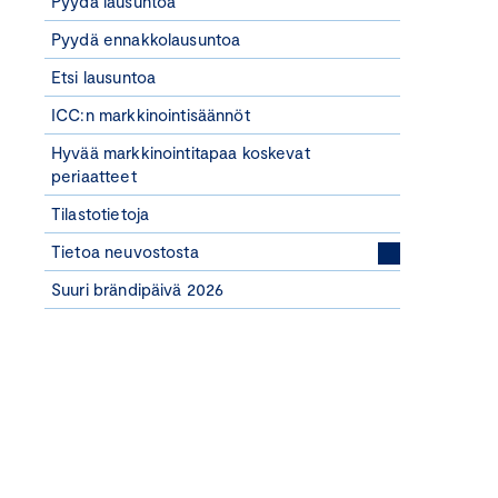
Pyydä lausuntoa
Pyydä ennakkolausuntoa
Etsi lausuntoa
ICC:n markkinointisäännöt
Hyvää markkinointitapaa koskevat
periaatteet
Tilastotietoja
Tietoa neuvostosta
Suuri brändipäivä 2026