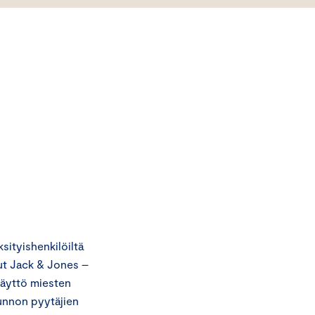
ityishenkilöiltä
lut Jack & Jones –
 käyttö miesten
unnon pyytäjien