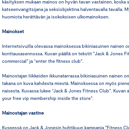
käsityksen mukaan mainos on hyvän tavan vastainen, koska si
katseenvangitsijana ja seksiobjektina halventavalla tavalla. 
huomiota herättävän ja isokokoisen ulkomainoksen.
Mainokset
Internetsivuilla olevassa mainoksessa bikiniasuinen nainen o
konttausasennossa. Kuvan päällä on tekstit ”Jack & Jones Fi
commercial” ja “enter the fitness club”.
Mainostajan liikkeiden ikkunatarrassa bikiniasuinen nainen on
takana on kuva kahdesta miestä. Mainoksessa on myös piene
naisesta. Kuvassa lukee “Jack & Jones Fitness Club”. Kuvan a
your free vip membership inside the store”.
Mainostajan vastine
Kyseessä on Jack & Jonesin huhtikuun kampanja ”Fitness Cl