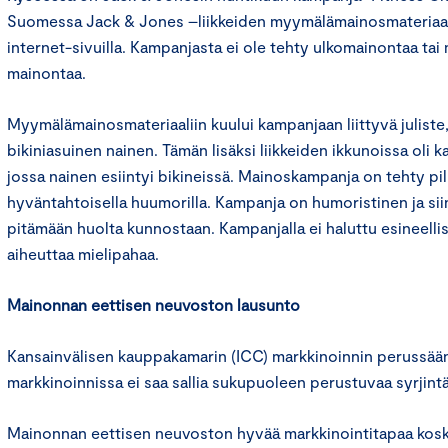
Suomessa Jack & Jones –liikkeiden myymälämainosmateriaalei
internet-sivuilla. Kampanjasta ei ole tehty ulkomainontaa ta
mainontaa.
Myymälämainosmateriaaliin kuului kampanjaan liittyvä juliste,
bikiniasuinen nainen. Tämän lisäksi liikkeiden ikkunoissa oli k
jossa nainen esiintyi bikineissä. Mainoskampanja on tehty pi
hyväntahtoisella huumorilla. Kampanja on humoristinen ja si
pitämään huolta kunnostaan. Kampanjalla ei haluttu esineellist
aiheuttaa mielipahaa.
Mainonnan eettisen neuvoston lausunto
Kansainvälisen kauppakamarin (ICC) markkinoinnin perussään
markkinoinnissa ei saa sallia sukupuoleen perustuvaa syrjintä
Mainonnan eettisen neuvoston hyvää markkinointitapaa kosk