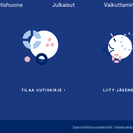
tishuone
Julkaisut
Vaikuttami
TILAA UUTISKIRJE ›
LIITY JÄSENE
Saavutettavuusseloste
|
Keskuskau