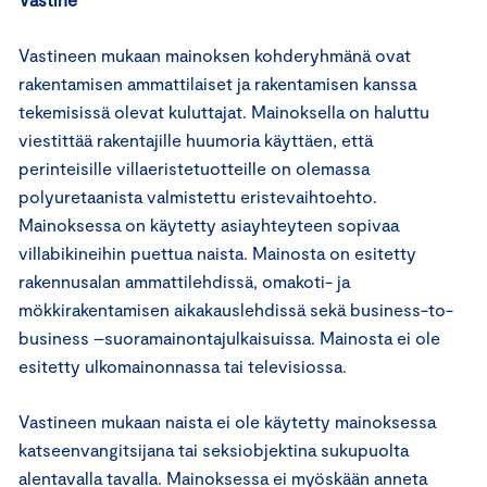
Vastineen mukaan mainoksen kohderyhmänä ovat
rakentamisen ammattilaiset ja rakentamisen kanssa
tekemisissä olevat kuluttajat. Mainoksella on haluttu
viestittää rakentajille huumoria käyttäen, että
perinteisille villaeristetuotteille on olemassa
polyuretaanista valmistettu eristevaihtoehto.
Mainoksessa on käytetty asiayhteyteen sopivaa
villabikineihin puettua naista. Mainosta on esitetty
rakennusalan ammattilehdissä, omakoti- ja
mökkirakentamisen aikakauslehdissä sekä business-to-
business –suoramainontajulkaisuissa. Mainosta ei ole
esitetty ulkomainonnassa tai televisiossa.
Vastineen mukaan naista ei ole käytetty mainoksessa
katseenvangitsijana tai seksiobjektina sukupuolta
alentavalla tavalla. Mainoksessa ei myöskään anneta