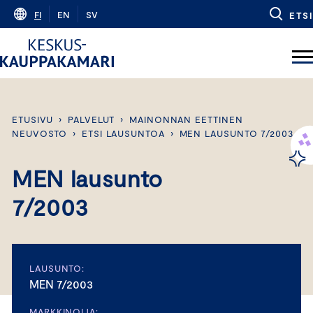
Skip
FI
EN
SV
ETSI
to
content
ETUSIVU
›
PALVELUT
›
MAINONNAN EETTINEN
NEUVOSTO
›
ETSI LAUSUNTOA
›
MEN LAUSUNTO 7/2003
MEN lausunto
7/2003
LAUSUNTO:
MEN 7/2003
MARKKINOIJA: