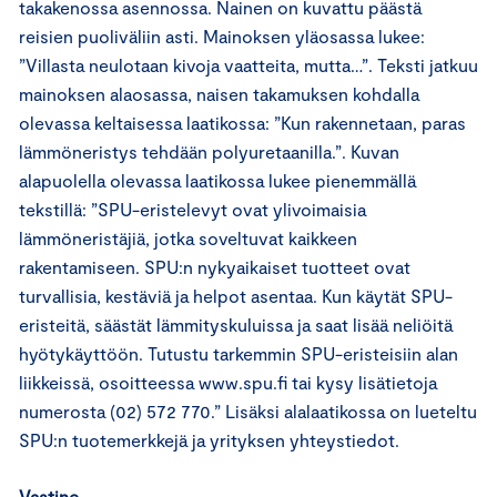
takakenossa asennossa. Nainen on kuvattu päästä
reisien puoliväliin asti. Mainoksen yläosassa lukee:
”Villasta neulotaan kivoja vaatteita, mutta…”. Teksti jatkuu
mainoksen alaosassa, naisen takamuksen kohdalla
olevassa keltaisessa laatikossa: ”Kun rakennetaan, paras
lämmöneristys tehdään polyuretaanilla.”. Kuvan
alapuolella olevassa laatikossa lukee pienemmällä
tekstillä: ”SPU-eristelevyt ovat ylivoimaisia
lämmöneristäjiä, jotka soveltuvat kaikkeen
rakentamiseen. SPU:n nykyaikaiset tuotteet ovat
turvallisia, kestäviä ja helpot asentaa. Kun käytät SPU-
eristeitä, säästät lämmityskuluissa ja saat lisää neliöitä
hyötykäyttöön. Tutustu tarkemmin SPU-eristeisiin alan
liikkeissä, osoitteessa www.spu.fi tai kysy lisätietoja
numerosta (02) 572 770.” Lisäksi alalaatikossa on lueteltu
SPU:n tuotemerkkejä ja yrityksen yhteystiedot.
Vastine