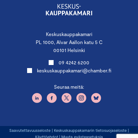
Keskuskauppakamari
PL 1000, Alvar Aallon katu 5 C
00101 Helsinki
09 4242 6200
keskuskauppakamari@chamber.fi
Seuraa meitä:
Saavutettavuusseloste
|
Keskuskauppakamarin tietosuojaseloste
|
Käyttöehdot
|
Muuta evästeasetuksia