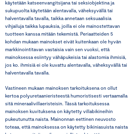
käytetään katseenvangitsijana tai seksiobjektina ja
sukupuolta käytetään alentavalla, väheksyvällä tai
halventavalla tavalla, taikka annetaan seksuaalisia
vihjailuja taikka lupauksia, joilla ei ole mainostettavan
tuotteen kanssa mitään tekemistä. Periaatteiden 5
kohdan mukaan mainokset eivät kuitenkaan ole hyvän
markkinointitavan vastaisia vain sen vuoksi, että
mainoksessa esiintyy vähäpukeisia tai alastomia ihmisiä,
jos ko. ihmisiä ei ole kuvattu alentavalla, väheksyvällä tai
halventavalla tavalla.
Vastineen mukaan mainoksen tarkoituksena on ollut
kertoa polyuretaanieristeestä humoristisesti vertaamalla
sitä mineraalivillaeristeisin. Tässä tarkoituksessa
mainoksen kuvituksena on käytetty villabikineihin
pukeutunutta naista. Mainonnan eettinen neuvosto
toteaa, että mainoksessa on käytetty bikiniasuista naista