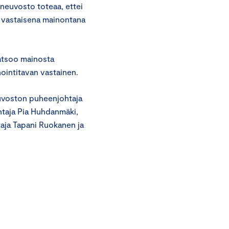
euvosto toteaa, ettei
n vastaisena mainontana
katsoo mainosta
ointitavan vastainen.
euvoston puheenjohtaja
ohtaja Pia Huhdanmäki,
aja Tapani Ruokanen ja