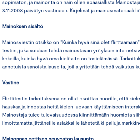
sopimaton, ja mainonta on näin ollen epäasiallista.Mainostaj
3.11.2008 päivätyn vastineen. Kirjelmät ja mainosmateriaali liite
Mainoksen sisältö
Mainosviestin otsikko on ”Kuinka hyvä sinä olet flirttaamaan”.
testiin, joka voidaan tehdä mainostavan yrityksen internetsivui
kokeilla, kuinka hyvä oma kielitaito on tosielämässä. Tarkoi
annetuista sanoista lauseita, joilla yritetään tehdä vaikutus 
Vastine
Flirttitestin tarkoituksena on ollut osoittaa nuorille, että kie
hauskaa ja innostaa heitä kielen luovaan käyttämiseen interakti
Mainostaja tulee tulevaisuudessa kiinnittämään huomiota siih
ilmoittamatta jättäneille asiakkaille lähetetä kilpailuja markkin
Mainonnan eettisen neuvoston lausunto