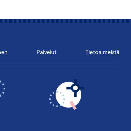
nen
Palvelut
Tietoa meistä