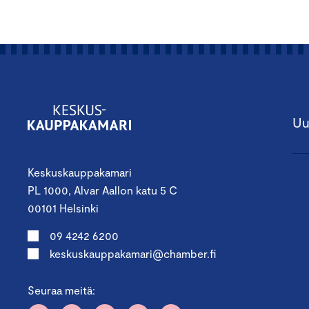
Uu
Keskuskauppakamari
PL 1000, Alvar Aallon katu 5 C
00101 Helsinki
09 4242 6200
keskuskauppakamari@chamber.fi
Seuraa meitä: