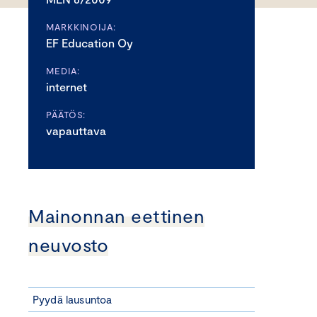
MARKKINOIJA:
EF Education Oy
MEDIA:
internet
PÄÄTÖS:
vapauttava
Mainonnan eettinen
neuvosto
Pyydä lausuntoa