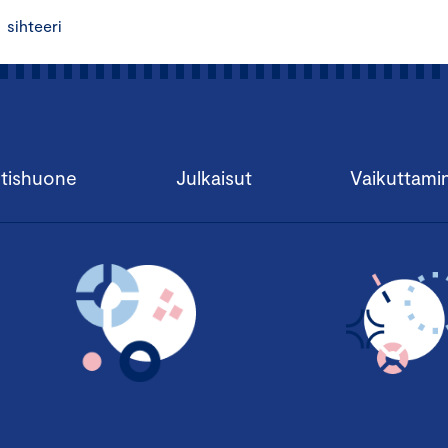
sihteeri
tishuone
Julkaisut
Vaikuttami