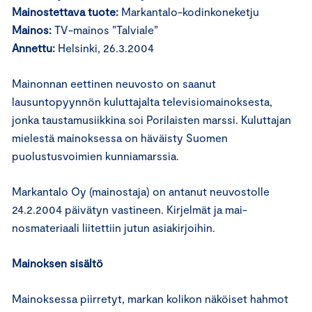
Mainostettava tuote:
Markantalo-kodinkoneketju
Mainos:
TV-mainos ”Talviale”
Annettu:
Helsinki, 26.3.2004
Mainonnan eettinen neuvosto on saanut
lausuntopyynnön kuluttajalta televisiomainoksesta,
jonka taustamusiikkina soi Porilaisten marssi. Kuluttajan
mielestä mainoksessa on häväisty Suomen
puolustusvoimien kunniamarssia.
Markantalo Oy (mainostaja) on antanut neuvostolle
24.2.2004 päivätyn vastineen. Kirjelmät ja mai-
nosmateriaali liitettiin jutun asiakirjoihin.
Mainoksen sisältö
Mainoksessa piirretyt, markan kolikon näköiset hahmot