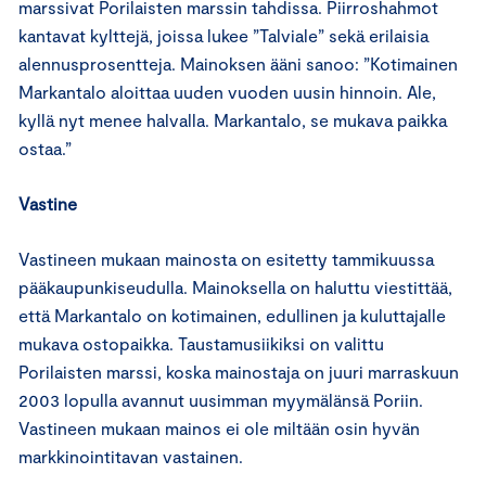
marssivat Porilaisten marssin tahdissa. Piirroshahmot
kantavat kylttejä, joissa lukee ”Talviale” sekä erilaisia
alennusprosentteja. Mainoksen ääni sanoo: ”Kotimainen
Markantalo aloittaa uuden vuoden uusin hinnoin. Ale,
kyllä nyt menee halvalla. Markantalo, se mukava paikka
ostaa.”
Vastine
Vastineen mukaan mainosta on esitetty tammikuussa
pääkaupunkiseudulla. Mainoksella on haluttu viestittää,
että Markantalo on kotimainen, edullinen ja kuluttajalle
mukava ostopaikka. Taustamusiikiksi on valittu
Porilaisten marssi, koska mainostaja on juuri marraskuun
2003 lopulla avannut uusimman myymälänsä Poriin.
Vastineen mukaan mainos ei ole miltään osin hyvän
markkinointitavan vastainen.