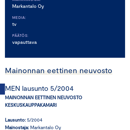
Markantalo Oy
MEDIA:
tv
PÄÄTÖS:
vapauttava
Mainonnan eettinen neuvosto
MEN lausunto 5/2004
MAINONNAN EETTINEN NEUVOSTO
KESKUSKAUPPAKAMARI
Lausunto:
5/2004
Mainostaja:
Markantalo Oy