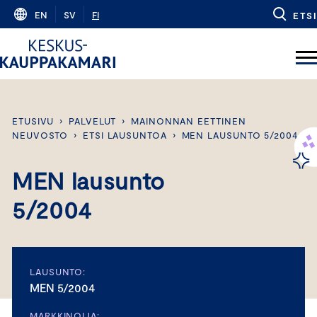
Skip
EN
SV
FI
ETSI
to
content
ETUSIVU
›
PALVELUT
›
MAINONNAN EETTINEN
NEUVOSTO
›
ETSI LAUSUNTOA
›
MEN LAUSUNTO 5/2004
MEN lausunto
5/2004
LAUSUNTO:
MEN 5/2004
MARKKINOIJA: