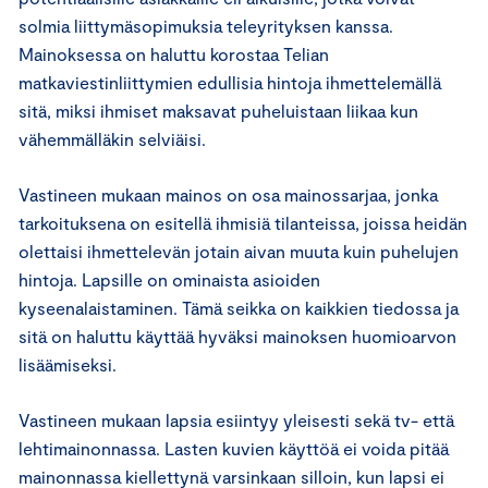
solmia liittymäsopimuksia teleyrityksen kanssa.
Mainoksessa on haluttu korostaa Telian
matkaviestinliittymien edullisia hintoja ihmettelemällä
sitä, miksi ihmiset maksavat puheluistaan liikaa kun
vähemmälläkin selviäisi.
Vastineen mukaan mainos on osa mainossarjaa, jonka
tarkoituksena on esitellä ihmisiä tilanteissa, joissa heidän
olettaisi ihmettelevän jotain aivan muuta kuin puhelujen
hintoja. Lapsille on ominaista asioiden
kyseenalaistaminen. Tämä seikka on kaikkien tiedossa ja
sitä on haluttu käyttää hyväksi mainoksen huomioarvon
lisäämiseksi.
Vastineen mukaan lapsia esiintyy yleisesti sekä tv- että
lehtimainonnassa. Lasten kuvien käyttöä ei voida pitää
mainonnassa kiellettynä varsinkaan silloin, kun lapsi ei