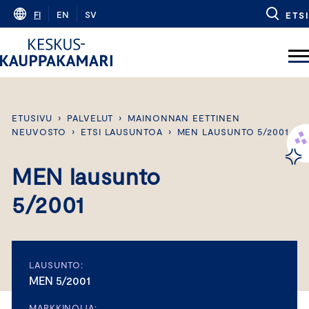
Skip
FI
EN
SV
ETSI
to
content
ETUSIVU
›
PALVELUT
›
MAINONNAN EETTINEN
NEUVOSTO
›
ETSI LAUSUNTOA
›
MEN LAUSUNTO 5/2001
MEN lausunto
5/2001
LAUSUNTO:
MEN 5/2001
MARKKINOIJA: