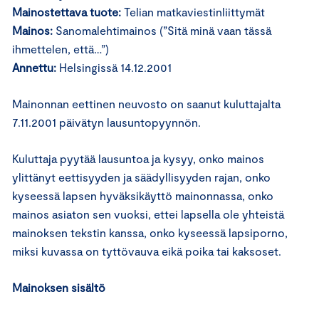
Mainostettava tuote:
Telian matkaviestinliittymät
Mainos:
Sanomalehtimainos (”Sitä minä vaan tässä
ihmettelen, että…”)
Annettu:
Helsingissä 14.12.2001
Mainonnan eettinen neuvosto on saanut kuluttajalta
7.11.2001 päivätyn lausuntopyynnön.
Kuluttaja pyytää lausuntoa ja kysyy, onko mainos
ylittänyt eettisyyden ja säädyllisyyden rajan, onko
kyseessä lapsen hyväksikäyttö mainonnassa, onko
mainos asiaton sen vuoksi, ettei lapsella ole yhteistä
mainoksen tekstin kanssa, onko kyseessä lapsiporno,
miksi kuvassa on tyttövauva eikä poika tai kaksoset.
Mainoksen sisältö