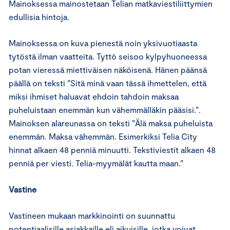
Mainoksessa mainostetaan Telian matkaviestiliittymien
edullisia hintoja.
Mainoksessa on kuva pienestä noin yksivuotiaasta
tytöstä ilman vaatteita. Tyttö seisoo kylpyhuoneessa
potan vieressä miettiväisen näköisenä. Hänen päänsä
päällä on teksti ”Sitä minä vaan tässä ihmettelen, että
miksi ihmiset haluavat ehdoin tahdoin maksaa
puheluistaan enemmän kun vähemmälläkin pääsisi.”.
Mainoksen alareunassa on teksti ”Älä maksa puheluista
enemmän. Maksa vähemmän. Esimerkiksi Telia City
hinnat alkaen 48 penniä minuutti. Tekstiviestit alkaen 48
penniä per viesti. Telia-myymälät kautta maan.”
Vastine
Vastineen mukaan markkinointi on suunnattu
potentiaalisille asiakkaille eli aikuisille, jotka voivat