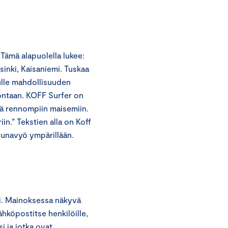
Tämä alapuolella lukee:
sinki, Kaisaniemi. Tuskaa
nulle mahdollisuuden
rvontaan. KOFF Surfer on
tä rennompiin maisemiin.
in.” Tekstien alla on Koff
ruunavyö ympärillään.
ni. Mainoksessa näkyvä
ähköpostitse henkilöille,
i ja jotka ovat