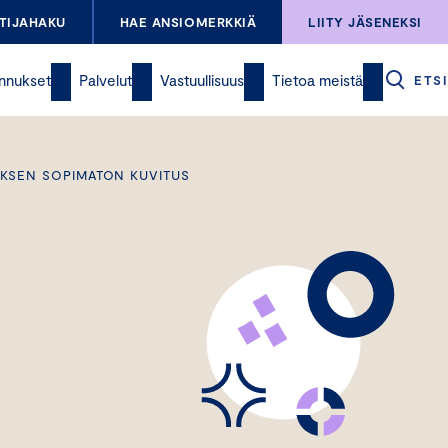
TIJAHAKU
HAE ANSIOMERKKIÄ
LIITY JÄSENEKSI
nnukset
Palvelut
Vastuullisuus
Tietoa meistä
ETSI
KSEN SOPIMATON KUVITUS