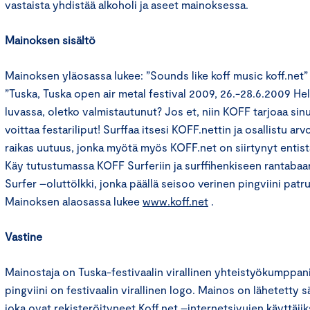
vastaista yhdistää alkoholi ja aseet mainoksessa.
Mainoksen sisältö
Mainoksen yläosassa lukee: ”Sounds like koff music koff.net” 
”Tuska, Tuska open air metal festival 2009, 26.-28.6.2009 Hel
luvassa, oletko valmistautunut? Jos et, niin KOFF tarjoaa si
voittaa festariliput! Surffaa itsesi KOFF.nettin ja osallistu a
raikas uutuus, jonka myötä myös KOFF.net on siirtynyt entis
Käy tutustumassa KOFF Surferiin ja surffihenkiseen rantabaari
Surfer –oluttölkki, jonka päällä seisoo verinen pingviini pat
Mainoksen alaosassa lukee
www.koff.net
.
Vastine
Mainostaja on Tuska-festivaalin virallinen yhteistyökumppa
pingviini on festivaalin virallinen logo. Mainos on lähetetty s
joka ovat rekisteröityneet Koff.net –internetsivujen käyttäjiks