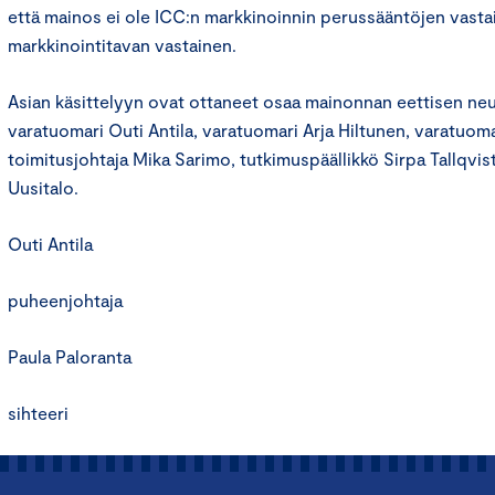
että mainos ei ole ICC:n markkinoinnin perussääntöjen vasta
markkinointitavan vastainen.
Asian käsittelyyn ovat ottaneet osaa mainonnan eettisen n
varatuomari Outi Antila, varatuomari Arja Hiltunen, varatuom
toimitusjohtaja Mika Sarimo, tutkimuspäällikkö Sirpa Tallqvist
Uusitalo.
Outi Antila
puheenjohtaja
Paula Paloranta
sihteeri