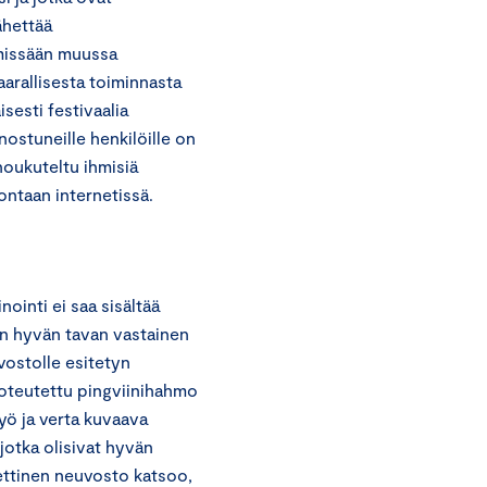
ähettää
ä missään muussa
arallisesta toiminnasta
sesti festivaalia
ostuneille henkilöille on
 houkuteltu ihmisiä
ontaan internetissä.
ointi ei saa sisältää
van hyvän tavan vastainen
vostolle esitetyn
toteutettu pingviinihahmo
yö ja verta kuvaava
jotka olisivat hyvän
ettinen neuvosto katsoo,