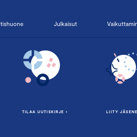
tishuone
Julkaisut
Vaikuttami
TILAA UUTISKIRJE ›
LIITY JÄSENE