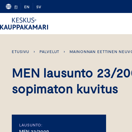
Skip
FI
EN
SV
to
content
ETUSIVU
›
PALVELUT
›
MAINONNAN EETTINEN NEUV
MEN lausunto 23/20
sopimaton kuvitus
LAUSUNTO:
MEN 23/2009