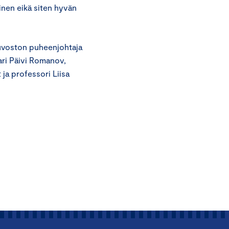
inen eikä siten hyvän
euvoston puheenjohtaja
ari Päivi Romanov,
 ja professori Liisa