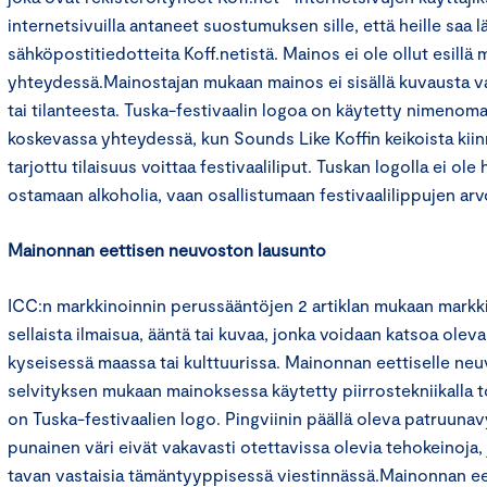
internetsivuilla antaneet suostumuksen sille, että heille saa l
sähköpostitiedotteita Koff.netistä. Mainos ei ole ollut esill
yhteydessä.Mainostajan mukaan mainos ei sisällä kuvausta va
tai tilanteesta. Tuska-festivaalin logoa on käytetty nimenomai
koskevassa yhteydessä, kun Sounds Like Koffin keikoista kiinn
tarjottu tilaisuus voittaa festivaaliliput. Tuskan logolla ei ole
ostamaan alkoholia, vaan osallistumaan festivaalilippujen arv
Mainonnan eettisen neuvoston lausunto
ICC:n markkinoinnin perussääntöjen 2 artiklan mukaan markkin
sellaista ilmaisua, ääntä tai kuvaa, jonka voidaan katsoa ole
kyseisessä maassa tai kulttuurissa. Mainonnan eettiselle neu
selvityksen mukaan mainoksessa käytetty piirrostekniikalla 
on Tuska-festivaalien logo. Pingviinin päällä oleva patruunav
punainen väri eivät vakavasti otettavissa olevia tehokeinoja, 
tavan vastaisia tämäntyyppisessä viestinnässä.Mainonnan e