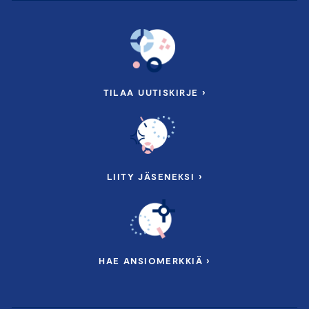
TILAA UUTISKIRJE ›
LIITY JÄSENEKSI ›
HAE ANSIOMERKKIÄ ›