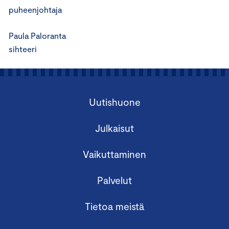
puheenjohtaja
Paula Paloranta
sihteeri
Uutishuone
Julkaisut
Vaikuttaminen
Palvelut
Tietoa meistä