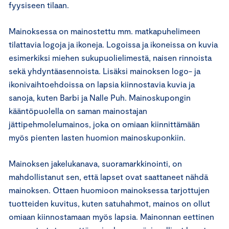
fyysiseen tilaan.
Mainoksessa on mainostettu mm. matkapuhelimeen
tilattavia logoja ja ikoneja. Logoissa ja ikoneissa on kuvia
esimerkiksi miehen sukupuolielimestä, naisen rinnoista
sekä yhdyntäasennoista. Lisäksi mainoksen logo- ja
ikonivaihtoehdoissa on lapsia kiinnostavia kuvia ja
sanoja, kuten Barbi ja Nalle Puh. Mainoskupongin
kääntöpuolella on saman mainostajan
jättipehmolelumainos, joka on omiaan kiinnittämään
myös pienten lasten huomion mainoskuponkiin.
Mainoksen jakelukanava, suoramarkkinointi, on
mahdollistanut sen, että lapset ovat saattaneet nähdä
mainoksen. Ottaen huomioon mainoksessa tarjottujen
tuotteiden kuvitus, kuten satuhahmot, mainos on ollut
omiaan kiinnostamaan myös lapsia. Mainonnan eettinen