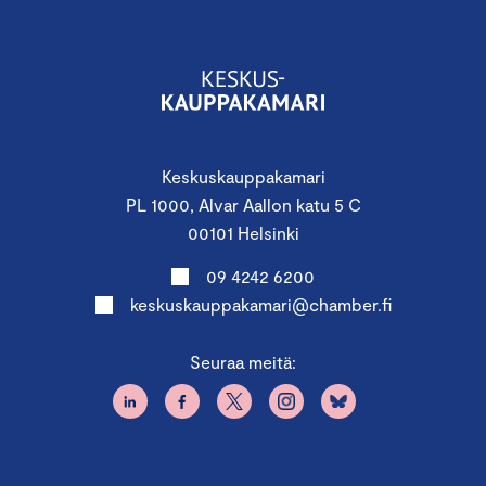
Keskuskauppakamari
PL 1000, Alvar Aallon katu 5 C
00101 Helsinki
09 4242 6200
keskuskauppakamari@chamber.fi
Seuraa meitä: