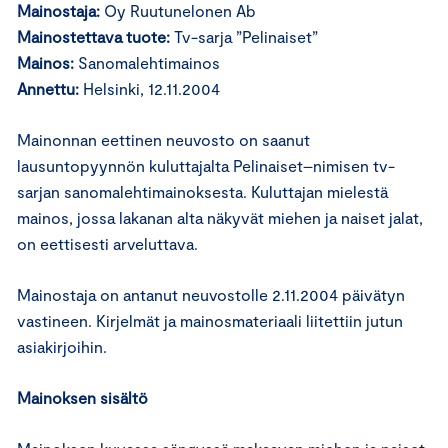
Mainostaja:
Oy Ruutunelonen Ab
Mainostettava tuote:
Tv-sarja ”Pelinaiset”
Mainos:
Sanomalehtimainos
Annettu:
Helsinki, 12.11.2004
Mainonnan eettinen neuvosto on saanut
lausuntopyynnön kuluttajalta Pelinaiset–nimisen tv-
sarjan sanomalehtimainoksesta. Kuluttajan mielestä
mainos, jossa lakanan alta näkyvät miehen ja naiset jalat,
on eettisesti arveluttava.
Mainostaja on antanut neuvostolle 2.11.2004 päivätyn
vastineen. Kirjelmät ja mainosmateriaali liitettiin jutun
asiakirjoihin.
Mainoksen sisältö