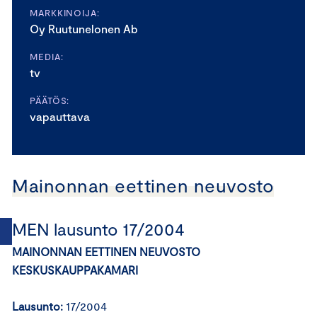
MARKKINOIJA:
Oy Ruutunelonen Ab
MEDIA:
tv
PÄÄTÖS:
vapauttava
Mainonnan eettinen neuvosto
MEN lausunto 17/2004
MAINONNAN EETTINEN NEUVOSTO
KESKUSKAUPPAKAMARI
Lausunto:
17/2004