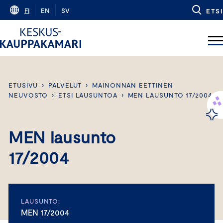
Skip
FI
EN
SV
ETSI
to
content
ETUSIVU
›
PALVELUT
›
MAINONNAN EETTINEN
NEUVOSTO
›
ETSI LAUSUNTOA
›
MEN LAUSUNTO 17/2004
MEN lausunto
17/2004
LAUSUNTO:
MEN 17/2004