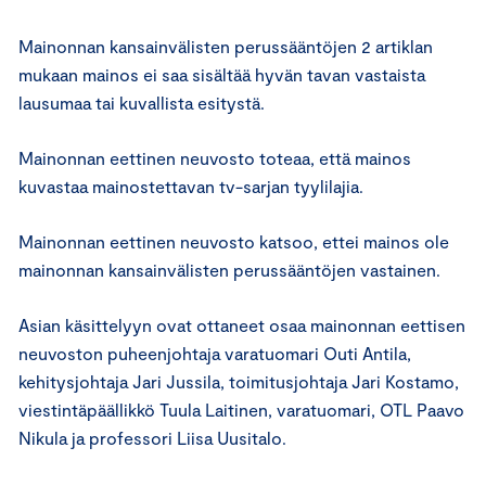
Mainonnan kansainvälisten perussääntöjen 2 artiklan
mukaan mainos ei saa sisältää hyvän tavan vastaista
lausumaa tai kuvallista esitystä.
Mainonnan eettinen neuvosto toteaa, että mainos
kuvastaa mainostettavan tv-sarjan tyylilajia.
Mainonnan eettinen neuvosto katsoo, ettei mainos ole
mainonnan kansainvälisten perussääntöjen vastainen.
Asian käsittelyyn ovat ottaneet osaa mainonnan eettisen
neuvoston puheenjohtaja varatuomari Outi Antila,
kehitysjohtaja Jari Jussila, toimitusjohtaja Jari Kostamo,
viestintäpäällikkö Tuula Laitinen, varatuomari, OTL Paavo
Nikula ja professori Liisa Uusitalo.