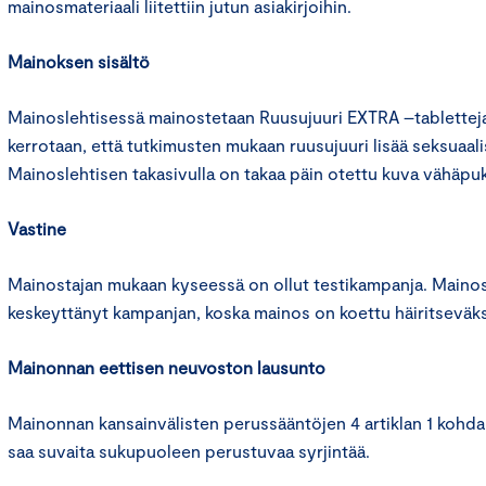
mainosmateriaali liitettiin jutun asiakirjoihin.
Mainoksen sisältö
Mainoslehtisessä mainostetaan Ruusujuuri EXTRA –tablettej
kerrotaan, että tutkimusten mukaan ruusujuuri lisää seksuaali
Mainoslehtisen takasivulla on takaa päin otettu kuva vähäpuk
Vastine
Mainostajan mukaan kyseessä on ollut testikampanja. Mainos
keskeyttänyt kampanjan, koska mainos on koettu häiritseväks
Mainonnan eettisen neuvoston lausunto
Mainonnan kansainvälisten perussääntöjen 4 artiklan 1 kohd
saa suvaita sukupuoleen perustuvaa syrjintää.