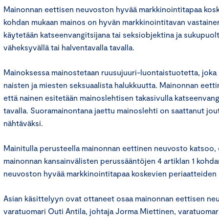
Mainonnan eettisen neuvoston hyvää markkinointitapaa kosk
kohdan mukaan mainos on hyvän markkinointitavan vastainen, 
käytetään katseenvangitsijana tai seksiobjektina ja sukupuolt
väheksyvällä tai halventavalla tavalla.
Mainoksessa mainostetaan ruusujuuri-luontaistuotetta, joka
naisten ja miesten seksuaalista halukkuutta. Mainonnan eett
että nainen esitetään mainoslehtisen takasivulla katseenvangi
tavalla. Suoramainontana jaettu mainoslehti on saattanut jo
nähtäväksi.
Mainitulla perusteella mainonnan eettinen neuvosto katsoo,
mainonnan kansainvälisten perussääntöjen 4 artiklan 1 kohda
neuvoston hyvää markkinointitapaa koskevien periaatteiden 
Asian käsittelyyn ovat ottaneet osaa mainonnan eettisen n
varatuomari Outi Antila, johtaja Jorma Miettinen, varatuomar