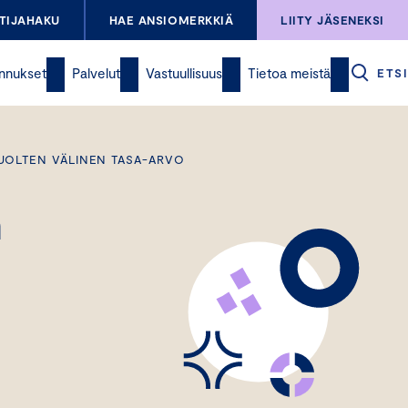
TIJAHAKU
HAE ANSIOMERKKIÄ
LIITY JÄSENEKSI
nnukset
Palvelut
Vastuullisuus
Tietoa meistä
ETSI
UOLTEN VÄLINEN TASA-ARVO
n