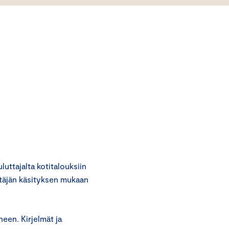
ttajalta kotitalouksiin
äjän käsityksen mukaan
een. Kirjelmät ja