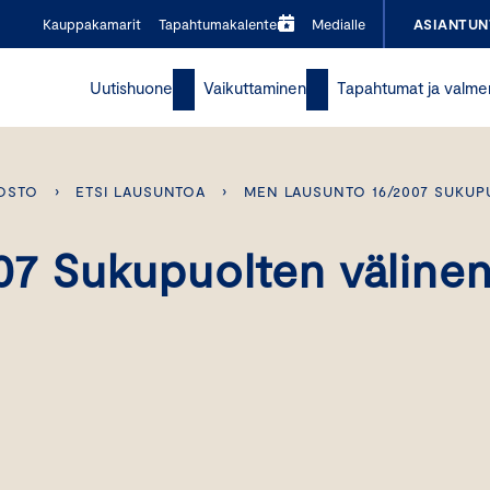
Kauppakamarit
Tapahtumakalenteri
Medialle
ASIANTUN
Uutishuone
Vaikuttaminen
Tapahtumat ja valme
OSTO
›
ETSI LAUSUNTOA
›
MEN LAUSUNTO 16/2007 SUKUP
7 Sukupuolten väline