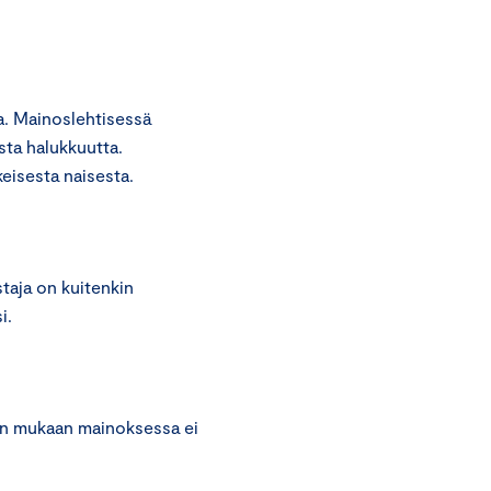
a. Mainoslehtisessä
sta halukkuutta.
eisesta naisesta.
taja on kuitenkin
i.
an mukaan mainoksessa ei