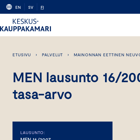
Skip
EN
SV
FI
to
content
ETUSIVU
›
PALVELUT
›
MAINONNAN EETTINEN NEUV
MEN lausunto 16/200
tasa-arvo
LAUSUNTO:
MEN 16/2007