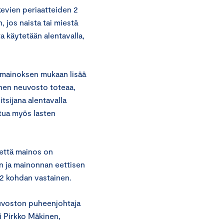
evien periaatteiden 2
jos naista tai miestä
a käytetään alentavalla,
 mainoksen mukaan lisää
inen neuvosto toteaa,
tsijana alentavalla
utua myös lasten
 että mainos on
n ja mainonnan eettisen
2 kohdan vastainen.
euvoston puheenjohtaja
i Pirkko Mäkinen,