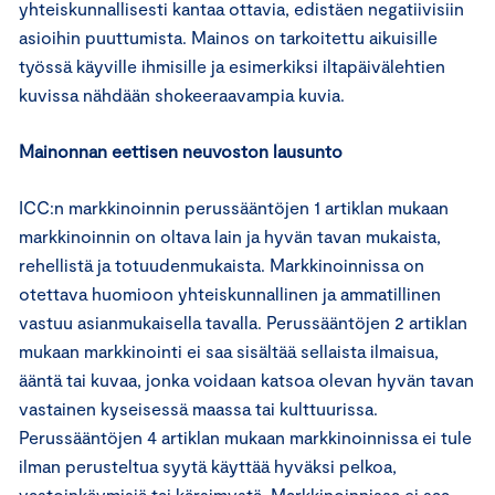
yhteiskunnallisesti kantaa ottavia, edistäen negatiivisiin
asioihin puuttumista. Mainos on tarkoitettu aikuisille
työssä käyville ihmisille ja esimerkiksi iltapäivälehtien
kuvissa nähdään shokeeraavampia kuvia.
Mainonnan eettisen neuvoston lausunto
ICC:n markkinoinnin perussääntöjen 1 artiklan mukaan
markkinoinnin on oltava lain ja hyvän tavan mukaista,
rehellistä ja totuudenmukaista. Markkinoinnissa on
otettava huomioon yhteiskunnallinen ja ammatillinen
vastuu asianmukaisella tavalla. Perussääntöjen 2 artiklan
mukaan markkinointi ei saa sisältää sellaista ilmaisua,
ääntä tai kuvaa, jonka voidaan katsoa olevan hyvän tavan
vastainen kyseisessä maassa tai kulttuurissa.
Perussääntöjen 4 artiklan mukaan markkinoinnissa ei tule
ilman perusteltua syytä käyttää hyväksi pelkoa,
vastoinkäymisiä tai kärsimystä. Markkinoinnissa ei saa