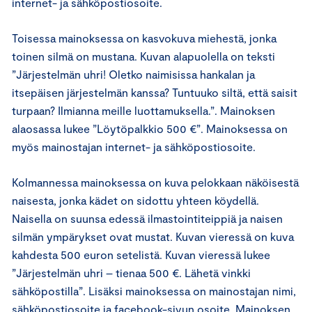
internet- ja sähköpostiosoite.
Toisessa mainoksessa on kasvokuva miehestä, jonka
toinen silmä on mustana. Kuvan alapuolella on teksti
”Järjestelmän uhri! Oletko naimisissa hankalan ja
itsepäisen järjestelmän kanssa? Tuntuuko siltä, että saisit
turpaan? Ilmianna meille luottamuksella.”. Mainoksen
alaosassa lukee ”Löytöpalkkio 500 €”. Mainoksessa on
myös mainostajan internet- ja sähköpostiosoite.
Kolmannessa mainoksessa on kuva pelokkaan näköisestä
naisesta, jonka kädet on sidottu yhteen köydellä.
Naisella on suunsa edessä ilmastointiteippiä ja naisen
silmän ympärykset ovat mustat. Kuvan vieressä on kuva
kahdesta 500 euron setelistä. Kuvan vieressä lukee
”Järjestelmän uhri – tienaa 500 €. Lähetä vinkki
sähköpostilla”. Lisäksi mainoksessa on mainostajan nimi,
sähköpostiosoite ja facebook-sivun osoite. Mainoksen