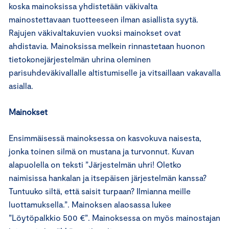
koska mainoksissa yhdistetään väkivalta
mainostettavaan tuotteeseen ilman asiallista syytä.
Rajujen väkivaltakuvien vuoksi mainokset ovat
ahdistavia. Mainoksissa melkein rinnastetaan huonon
tietokonejärjestelmän uhrina oleminen
parisuhdeväkivallalle altistumiselle ja vitsaillaan vakavalla
asialla.
Mainokset
Ensimmäisessä mainoksessa on kasvokuva naisesta,
jonka toinen silmä on mustana ja turvonnut. Kuvan
alapuolella on teksti ”Järjestelmän uhri! Oletko
naimisissa hankalan ja itsepäisen järjestelmän kanssa?
Tuntuuko siltä, että saisit turpaan? Ilmianna meille
luottamuksella.”. Mainoksen alaosassa lukee
”Löytöpalkkio 500 €”. Mainoksessa on myös mainostajan