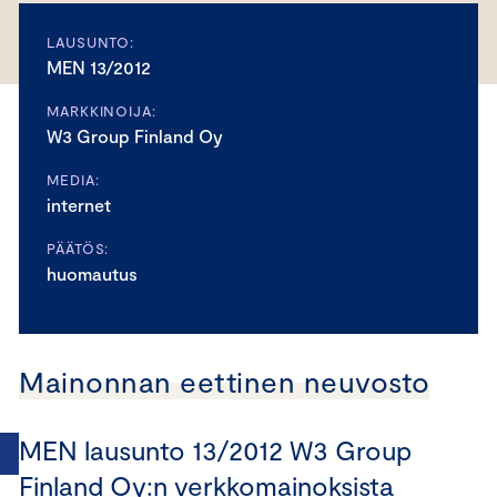
LAUSUNTO:
MEN 13/2012
MARKKINOIJA:
W3 Group Finland Oy
MEDIA:
internet
PÄÄTÖS:
huomautus
Mainonnan eettinen neuvosto
MEN lausunto 13/2012 W3 Group
Finland Oy:n verkkomainoksista