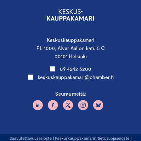
Keskuskauppakamari
PL 1000, Alvar Aallon katu 5 C
00101 Helsinki
09 4242 6200
keskuskauppakamari@chamber.fi
Seuraa meitä:
Saavutettavuusseloste
|
Keskuskauppakamarin tietosuojaseloste
|