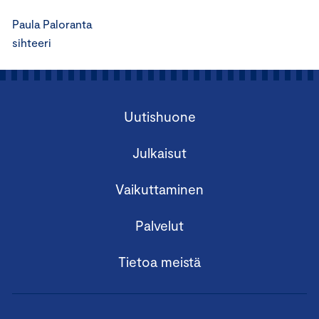
Paula Paloranta
sihteeri
Uutishuone
Julkaisut
Vaikuttaminen
Palvelut
Tietoa meistä