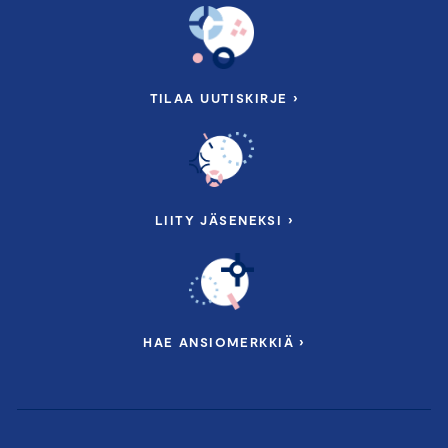
TILAA UUTISKIRJE ›
LIITY JÄSENEKSI ›
HAE ANSIOMERKKIÄ ›