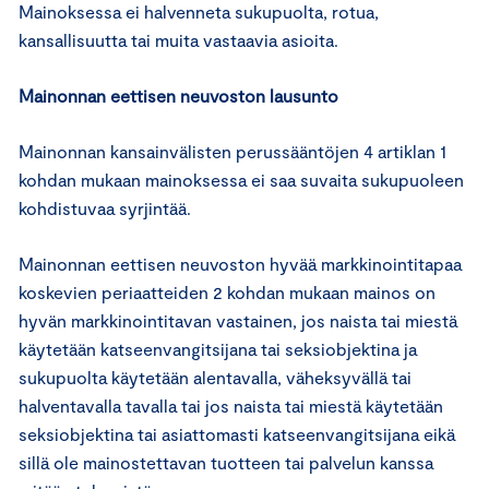
Mainoksessa ei halvenneta sukupuolta, rotua,
kansallisuutta tai muita vastaavia asioita.
Mainonnan eettisen neuvoston lausunto
Mainonnan kansainvälisten perussääntöjen 4 artiklan 1
kohdan mukaan mainoksessa ei saa suvaita sukupuoleen
kohdistuvaa syrjintää.
Mainonnan eettisen neuvoston hyvää markkinointitapaa
koskevien periaatteiden 2 kohdan mukaan mainos on
hyvän markkinointitavan vastainen, jos naista tai miestä
käytetään katseenvangitsijana tai seksiobjektina ja
sukupuolta käytetään alentavalla, väheksyvällä tai
halventavalla tavalla tai jos naista tai miestä käytetään
seksiobjektina tai asiattomasti katseenvangitsijana eikä
sillä ole mainostettavan tuotteen tai palvelun kanssa