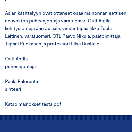
Asian käsittelyyn ovat ottaneet osaa mainonnan eettisen
neuvoston puheenjohtaja varatuomari Outi Antila,
kehitysjohtaja Jari Jussila, viestintäpäällikkö Tuula
Laitinen, varatuomari, OTL Paavo Nikula, päätoimittaja
Tapani Ruokanen ja professori Liisa Uusitalo.
Outi Antila
puheenjohtaja
Paula Paloranta
sihteeri
Katso mainokset tästä.pdf