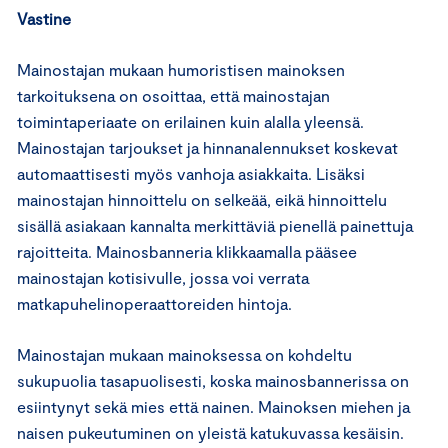
Vastine
Mainostajan mukaan humoristisen mainoksen
tarkoituksena on osoittaa, että mainostajan
toimintaperiaate on erilainen kuin alalla yleensä.
Mainostajan tarjoukset ja hinnanalennukset koskevat
automaattisesti myös vanhoja asiakkaita. Lisäksi
mainostajan hinnoittelu on selkeää, eikä hinnoittelu
sisällä asiakaan kannalta merkittäviä pienellä painettuja
rajoitteita. Mainosbanneria klikkaamalla pääsee
mainostajan kotisivulle, jossa voi verrata
matkapuhelinoperaattoreiden hintoja.
Mainostajan mukaan mainoksessa on kohdeltu
sukupuolia tasapuolisesti, koska mainosbannerissa on
esiintynyt sekä mies että nainen. Mainoksen miehen ja
naisen pukeutuminen on yleistä katukuvassa kesäisin.