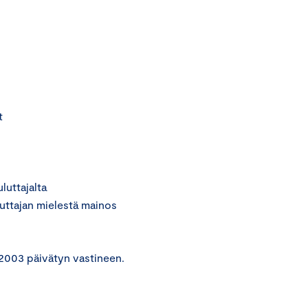
t
uttajalta
uttajan mielestä mainos
.2003 päivätyn vastineen.