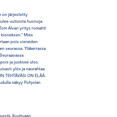
e on järjestetty
kuulee uutisista huonoja
i Tom Alvan yritys romahti
o bisneksen.” Mies
ertaan pois vieraiden
hen seurassa. Yläkerrassa
. Seuraavassa
pois ja juoksee ulos.
isasti ylös ja naurahtaa
INUN TEHTÄVÄSI ON ELÄÄ.
ulla näkyy Pohjolan
sestä. Kuultuaan