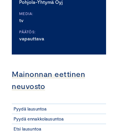
Pohjola-Yhtymä Oyj
MEDIA:
tv
PÄÄTÖS:
vapauttava
Mainonnan eettinen
neuvosto
Pyydä lausuntoa
Pyydä ennakkolausuntoa
Etsi lausuntoa