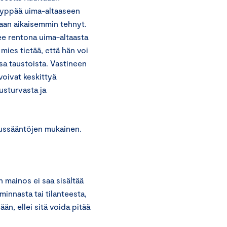
hyppää uima-altaaseen
kaan aikaisemmin tehnyt.
e rentona uima-altaasta
mies tietää, että hän voi
a taustoista. Vastineen
voivat keskittyä
sturvasta ja
ussääntöjen mukainen.
 mainos ei saa sisältää
minnasta tai tilanteesta,
ään, ellei sitä voida pitää