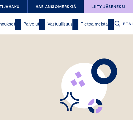
TIJAHAKU
HAE ANSIOMERKKIÄ
LIITY JÄSENEKSI
nnukset
Palvelut
Vastuullisuus
Tietoa meistä
ETSI