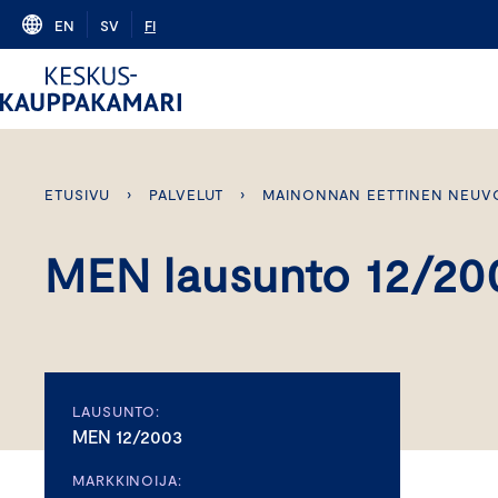
Skip
EN
SV
FI
to
content
ETUSIVU
›
PALVELUT
›
MAINONNAN EETTINEN NEUV
MEN lausunto 12/20
LAUSUNTO:
MEN 12/2003
MARKKINOIJA: