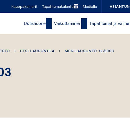
Kauppakamarit
Tapahtumakalenteri
Medialle
ASIANTUN
Uutishuone
Vaikuttaminen
Tapahtumat ja valme
OSTO
›
ETSI LAUSUNTOA
›
MEN LAUSUNTO 12/2003
03