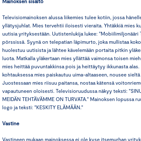
Mainoksen sisältö
Televisiomainoksen alussa liikemies tulee kotiin, jossa hänell
yllätysjuhlat. Mies tervehtii iloisesti vieraita. Yhtäkkiä mies 
uutisia yrityksestään. Uutistenlukija lukee: ”Mobiilimiljonäär
pörssissä. Syynä on telepatian läpimurto, joka mullistaa kok
huolestuu uutisista ja lähtee kävelemään portaita pitkin yläk
luota. Matkalla yläkertaan mies yllättää vaimonsa toisen mie
mies heittää puvuntakkinsa pois ja heittäytyy ikkunasta alas
kohtauksessa mies paiskautuu uima-altaaseen, nousee sieltä 
Juostessaan mies riisuu paitansa, nostaa kätensä voitonriemu
vapautuneen oloisesti. Televisioruudussa näkyy teksti: ”S
MEIDÄN TEHTÄVÄMME ON TURVATA.” Mainoksen lopussa ruud
logo ja teksti: ”KESKITY ELÄMÄÄN.”
Vastine
Vastineen mukaan mainoksessa ei ole kyse itsemurhan yrityk