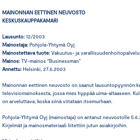
MAINONNAN EETTINEN NEUVOSTO
KESKUSKAUPPAKAMARI
Lausunto:
12/2003
Mainostaja:
Pohjola-Yhtymä Oyj
Mainostettava tuote:
Vakuutus- ja varallisuudenhoitopalvelu
Mainos:
TV-mainos ”Businessman”
Annettu:
Helsinki, 27.6.2003
Mainonnan eettinen neuvosto on saanut lausuntopyynnön kul
televisiomainoksesta, jossa mies hyppää uima-altaaseen. Kul
on arveluttava, koska siinä viitataan itsemurhaan.
Pohjola-Yhtymä Oyj (mainostaja) on antanut neuvostolle 5.6
Kirjelmät ja mainosmateriaali liitettiin jutun asiakirjoihin.