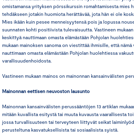
omistamansa yrityksen pörssikurssin romahtamisesta mies 
tehdäkseen jotakin huomiota herättävää, jota hän ei ole kos
Mies ikään kuin pesee menneisyytensä pois ja lopussa nouse
suunnaten kohti positiivista tulevaisuutta. Vastineen mukaan 
keskittyä nauttimaan omasta elämästään Pohjolan huolehtiess
mukaan mainoksen sanoma on viestittää ihmisille, että nämä 
nauttimaan omasta elämästään Pohjolan huolehtiessa vakuutu
varallisuudenhoidosta.
Vastineen mukaan mainos on mainonnan kansainvälisten per
Mainonnan eettisen neuvoston lausunto
Mainonnan kansainvälisten perussääntöjen 13 artiklan mukaan
mitään kuvallista esitystä tai muuta kuvausta vaarallisesta toi
jossa turvallisuuteen tai terveyteen liittyvät seikat laiminlyöd
perusteltuna kasvatuksellisista tai sosiaalisista syistä.