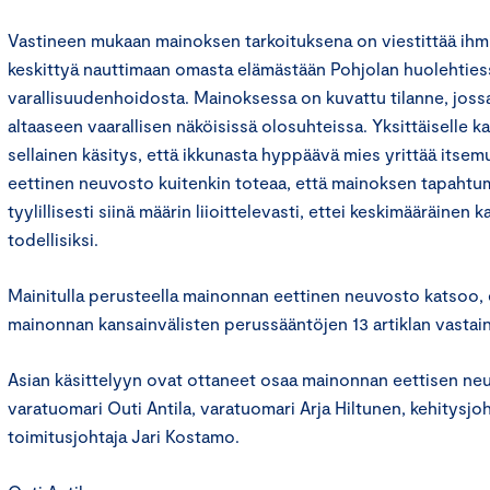
Vastineen mukaan mainoksen tarkoituksena on viestittää ihmis
keskittyä nauttimaan omasta elämästään Pohjolan huolehties
varallisuudenhoidosta. Mainoksessa on kuvattu tilanne, jos
altaaseen vaarallisen näköisissä olosuhteissa. Yksittäiselle k
sellainen käsitys, että ikkunasta hyppäävä mies yrittää itse
eettinen neuvosto kuitenkin toteaa, että mainoksen tapahtu
tyylillisesti siinä määrin liioittelevasti, ettei keskimääräinen k
todellisiksi.
Mainitulla perusteella mainonnan eettinen neuvosto katsoo, 
mainonnan kansainvälisten perussääntöjen 13 artiklan vastai
Asian käsittelyyn ovat ottaneet osaa mainonnan eettisen n
varatuomari Outi Antila, varatuomari Arja Hiltunen, kehitysjoht
toimitusjohtaja Jari Kostamo.