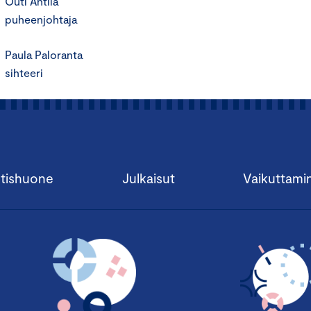
Outi Antila
puheenjohtaja
Paula Paloranta
sihteeri
tishuone
Julkaisut
Vaikuttami