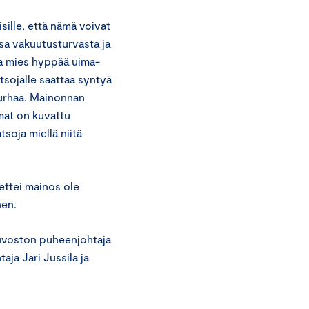
ille, että nämä voivat
sa vakuutusturvasta ja
sa mies hyppää uima-
atsojalle saattaa syntyä
murhaa. Mainonnan
mat on kuvattu
atsoja miellä niitä
ettei mainos ole
nen.
euvoston puheenjohtaja
aja Jari Jussila ja