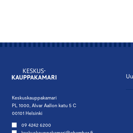
Uu
Keskuskauppakamari
PL 1000, Alvar Aallon katu 5 C
00101 Helsinki
09 4242 6200
keskuskauppakamari@chamber.fi