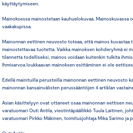
käyttäytymiseen.
Mainoksessa mainostetaan kauhuelokuvaa. Mainoskuvassa on 
vaakakupissa.
Mainonnan eettinen neuvosto toteaa, että mainos kuvastaa tyy
mainostettavaa tuotetta. Vaikka mainoksen kohderyhmä ei mie
tilannetta todelliseksi, mainos voidaan kuitenkin tulkita ihmi
Ihmisarvoa loukkaavan mainoksen esittäminen ei ole eettises
Edellä mainituilla perusteilla mainonnan eettinen neuvosto k
mainonnan kansainvälisten perussääntöjen 4 artiklan vastain
Asian käsittelyyn ovat ottaneet osaa mainonnan eettisen n
varatuomari Outi Antila, viestintäpäällikkö Tuula Laitinen, jo
varatuomari Pirkko Mäkinen, toimitusjohtaja Mika Sarimo ja pr