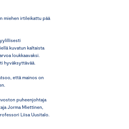
miehen irtileikattu pää
lillisesti
llä kuvatun kaltaista
sarvoa loukkaavaksi.
ti hyväksyttävää.
atsoo, että mainos on
en.
euvoston puheenjohtaja
htaja Jorma Miettinen,
ofessori Liisa Uusitalo.