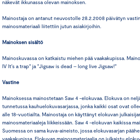
näkevät ikkunassa olevan mainoksen.
Mainostaja on antanut neuvostolle 28.2.2008 päivätyn vastine
mainosmateriaali liitettiin jutun asiakirjoihin.
Mainoksen sisältö
Mainoskuvassa on katkaistu miehen pää vaakakupissa. Maino
IV It’s a trap” ja ”Jigsaw is dead – long live Jigsaw!”
Vastine
Mainoksessa mainostetaan Saw 4 -elokuvaa. Elokuva on neljä
tunnetussa kauhuelokuvasarjassa, jonka kaikki osat ovat olle
alle 18-vuotiailta. Mainostaja on käyttänyt elokuvan julkaisija
mainosmateriaaleja liikkeissään. Saw 4 -elokuvan kaikissa ma
Suomessa on sama kuva-aineisto, jossa elokuvasarjan päähe
vaakakupissa. Elokuvan mainosmateriaalia on julkaistu elokuv