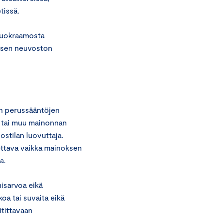
tissä.
vuokraamosta
isen neuvoston
an perussääntöjen
 tai muu mainonnan
ostilan luovuttaja.
ettava vaikka mainoksen
a.
isarvoa eikä
oa tai suvaita eikä
itittavaan