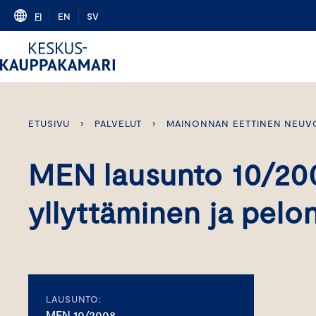
Skip
FI
EN
SV
to
content
ETUSIVU
›
PALVELUT
›
MAINONNAN EETTINEN NEUV
MEN lausunto 10/200
yllyttäminen ja pelo
LAUSUNTO:
MEN 10/2008