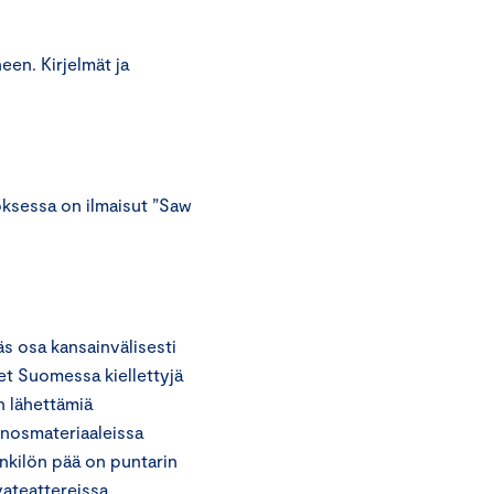
en. Kirjelmät ja
ksessa on ilmaisut ”Saw
s osa kansainvälisesti
et Suomessa kiellettyjä
n lähettämiä
inosmateriaaleissa
nkilön pää on puntarin
ateattereissa,