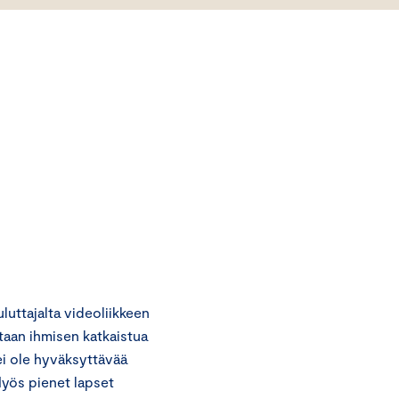
uttajalta videoliikkeen
taan ihmisen katkaistua
i ole hyväksyttävää
Myös pienet lapset