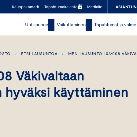
Kauppakamarit
Tapahtumakalenteri
Medialle
ASIANTUN
Uutishuone
Vaikuttaminen
Tapahtumat ja valme
OSTO
›
ETSI LAUSUNTOA
›
MEN LAUSUNTO 10/2008 VÄKIVA
8 Väkivaltaan
n hyväksi käyttäminen