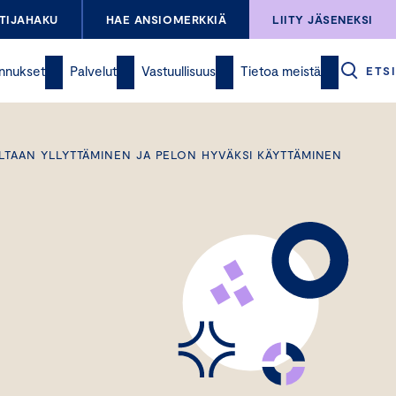
TIJAHAKU
HAE ANSIOMERKKIÄ
LIITY JÄSENEKSI
nnukset
Palvelut
Vastuullisuus
Tietoa meistä
ETSI
LTAAN YLLYTTÄMINEN JA PELON HYVÄKSI KÄYTTÄMINEN