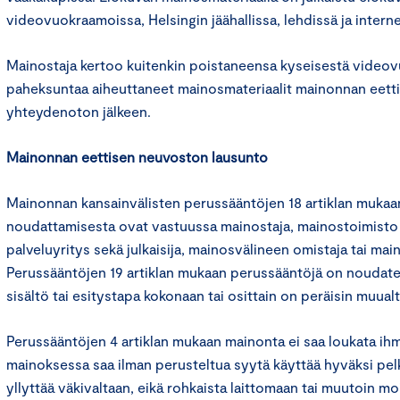
videovuokraamoissa, Helsingin jäähallissa, lehdissä ja interne
Mainostaja kertoo kuitenkin poistaneensa kyseisestä video
paheksuntaa aiheuttaneet mainosmateriaalit mainonnan eett
yhteydenoton jälkeen.
Mainonnan eettisen neuvoston lausunto
Mainonnan kansainvälisten perussääntöjen 18 artiklan muka
noudattamisesta ovat vastuussa mainostaja, mainostoimisto
palveluyritys sekä julkaisija, mainosvälineen omistaja tai main
Perussääntöjen 19 artiklan mukaan perussääntöjä on noudat
sisältö tai esitystapa kokonaan tai osittain on peräisin muualt
Perussääntöjen 4 artiklan mukaan mainonta ei saa loukata ihm
mainoksessa saa ilman perusteltua syytä käyttää hyväksi pelk
yllyttää väkivaltaan, eikä rohkaista laittomaan tai muutoin mo