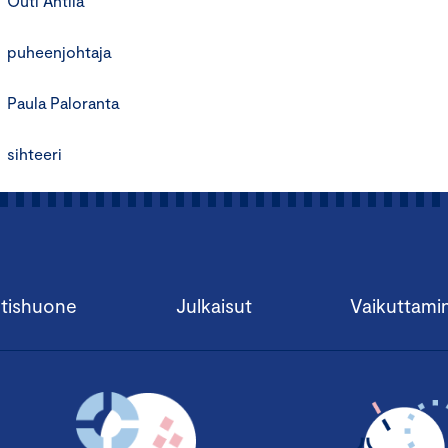
Outi Antila
puheenjohtaja
Paula Paloranta
sihteeri
tishuone
Julkaisut
Vaikuttami