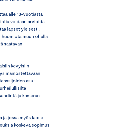
taa alle 13-vuotiasta
intia voidaan arvioida
taa lapset yleisesti.
n huomiota muun ohella
tä saatavan
isiin kevyisiin
eys mainostettavaan
 tanssijoiden asut
heilullisilta
ikehdintä ja kameran
a ja jossa myös lapset
keuksia koskeva sopimus,