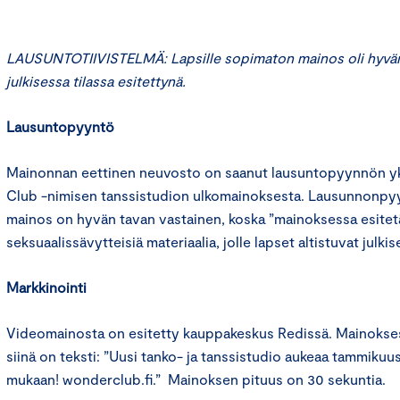
LAUSUNTOTIIVISTELMÄ: Lapsille sopimaton mainos oli hyvän
julkisessa tilassa esitettynä.
Lausuntopyyntö
Mainonnan eettinen neuvosto on saanut lausuntopyynnön yk
Club -nimisen tanssistudion ulkomainoksesta. Lausunnonpy
mainos on hyvän tavan vastainen, koska ”mainoksessa esitetä
seksuaalissävytteisiä materiaalia, jolle lapset altistuvat julkis
Markkinointi
Videomainosta on esitetty kauppakeskus Redissä. Mainoksessa
siinä on teksti: ”Uusi tanko- ja tanssistudio aukeaa tammikuu
mukaan! wonderclub.fi.” Mainoksen pituus on 30 sekuntia.