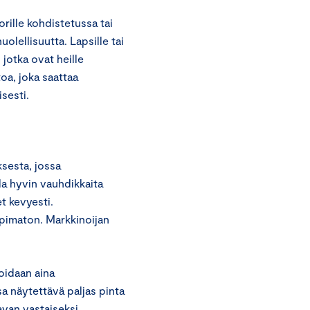
orille kohdistetussa tai
olellisuutta. Lapsille tai
 jotka ovat heille
toa, joka saattaa
isesti.
sesta, jossa
la hyvin vauhdikkaita
et kevyesti.
pimaton. Markkinoijan
oidaan aina
a näytettävä paljas pinta
avan vastaiseksi.