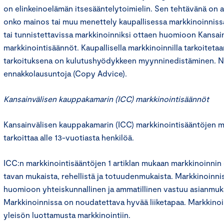
on elinkeinoelämän itsesääntelytoimielin. Sen tehtävänä on an
onko mainos tai muu menettely kaupallisessa markkinoinniss
tai tunnistettavissa markkinoinniksi ottaen huomioon Kansa
markkinointisäännöt. Kaupallisella markkinoinnilla tarkoitetaa
tarkoituksena on kulutushyödykkeen myynninedistäminen. N
ennakkolausuntoja (Copy Advice).
Kansainvälisen kauppakamarin (ICC) markkinointisäännöt
Kansainvälisen kauppakamarin (ICC) markkinointisääntöjen m
tarkoittaa alle 13-vuotiasta henkilöä.
ICC:n markkinointisääntöjen 1 artiklan mukaan markkinoinnin 
tavan mukaista, rehellistä ja totuudenmukaista. Markkinoinni
huomioon yhteiskunnallinen ja ammatillinen vastuu asianmukai
Markkinoinnissa on noudatettava hyvää liiketapaa. Markkinoin
yleisön luottamusta markkinointiin.