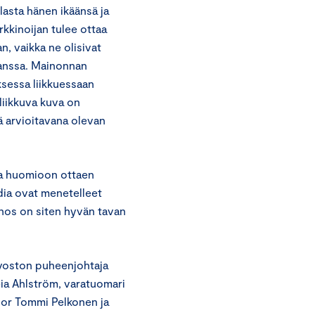
asta hänen ikäänsä ja
rkkinoijan tulee ottaa
, vaikka ne olisivat
 kanssa. Mainonnan
ksessa liikkuessaan
 liikkuva kuva on
ä arvioitavana olevan
lma huomioon ottaen
dia ovat menetelleet
ainos on siten hyvän tavan
uvoston puheenjohtaja
ia Ahlström, varatuomari
sor Tommi Pelkonen ja