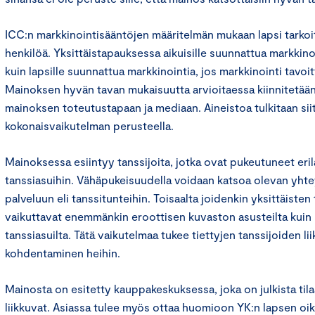
ICC:n markkinointisääntöjen määritelmän mukaan lapsi tarkoit
henkilöä. Yksittäistapauksessa aikuisille suunnattua markkino
kuin lapsille suunnattua markkinointia, jos markkinointi tavoit
Mainoksen hyvän tavan mukaisuutta arvioitaessa kiinnitetää
mainoksen toteutustapaan ja mediaan. Aineistoa tulkitaan sii
kokonaisvaikutelman perusteella.
Mainoksessa esiintyy tanssijoita, jotka ovat pukeutuneet erila
tanssiasuihin. Vähäpukeisuudella voidaan katsoa olevan yht
palveluun eli tanssitunteihin. Toisaalta joidenkin yksittäisten
vaikuttavat enemmänkin eroottisen kuvaston asusteilta kuin ur
tanssiasuilta. Tätä vaikutelmaa tukee tiettyjen tanssijoiden li
kohdentaminen heihin.
Mainosta on esitetty kauppakeskuksessa, joka on julkista tila
liikkuvat. Asiassa tulee myös ottaa huomioon YK:n lapsen oi