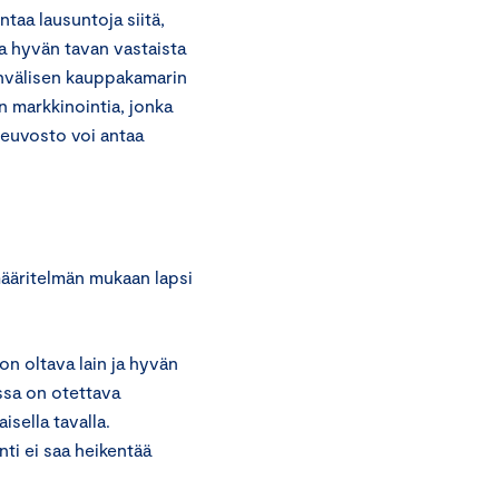
taa lausuntoja siitä,
a hyvän tavan vastaista
invälisen kauppakamarin
n markkinointia, jonka
euvosto voi antaa
ääritelmän mukaan lapsi
on oltava lain ja hyvän
ssa on otettava
sella tavalla.
ti ei saa heikentää