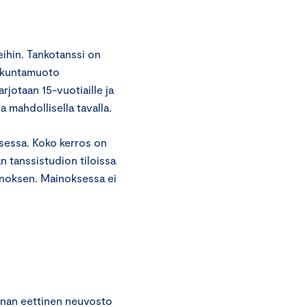
eihin. Tankotanssi on
liikuntamuoto
rjotaan 15-vuotiaille ja
a mahdollisella tavalla.
sessa. Koko kerros on
n tanssistudion tiloissa
noksen. Mainoksessa ei
nan eettinen neuvosto