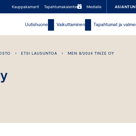
Kauppakamarit
Tapahtumakalenteri
Medialle
ASIANTUN
Uutishuone
Vaikuttaminen
Tapahtumat ja valme
OSTO
›
ETSI LAUSUNTOA
›
MEN 8/2024 TINZE OY
Oy