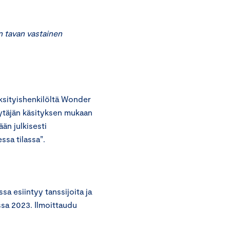
 tavan vastainen
sityishenkilöltä Wonder
ytäjän käsityksen mukaan
än julkisesti
essa tilassa”.
 esiintyy tanssijoita ja
ssa 2023. Ilmoittaudu