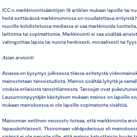
ICC:n markkinointisääntöjen 18 artiklan mukaan lapsille tai nu
heitä esittävässä markkinoinnissa on noudatettava erityistä hu
nuorille kohdistetussa mediassa ei saa markkinoida tuotteita,
laittomia tai sopimattomia. Markkinointi ei saa sisältää aineis
vahingoittaa lapsia tai nuoria henkisesti, moraalisesti tai fyys
Asian arviointi
Asiassa on kysymys julkisessa tilassa esitetystä videomainok
mainostetaan tanssistudiota. Mainos sisältää lyhyitä ja samal
otoksia erilaisista tanssitilanteista. Tanssijat ovat pukeutune
Lausunnonpyytäjän käsityksen mukaan mainos on lapsille so
mukaan mainoksessa ei ole lapsille sopimatonta sisältöä.
Mainonnan eettinen neuvosto toteaa, että markkinointia arvi
tapauskohtaisesti. Yksinomaan vähäpukeisuus eli mainoksess
sinänsä ei ole peruste sille, että mainos katsottaisiin hyvän t