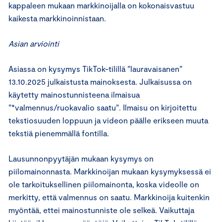
kappaleen mukaan markkinoijalla on kokonaisvastuu
kaikesta markkinoinnistaan.
Asian arviointi
Asiassa on kysymys TikTok-tilillä ”lauravaisanen”
13.10.2025 julkaistusta mainoksesta. Julkaisussa on
käytetty mainostunnisteena ilmaisua
”*valmennus/ruokavalio saatu”. Ilmaisu on kirjoitettu
tekstiosuuden loppuun ja videon päälle erikseen muuta
tekstiä pienemmällä fontilla.
Lausunnonpyytäjän mukaan kysymys on
piilomainonnasta. Markkinoijan mukaan kysymyksessä ei
ole tarkoituksellinen piilomainonta, koska videolle on
merkitty, että valmennus on saatu. Markkinoija kuitenkin
myöntää, ettei mainostunniste ole selkeä. Vaikuttaja