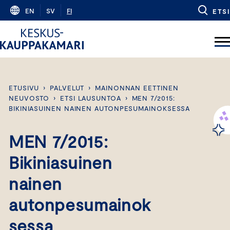
Skip
EN
SV
FI
ETSI
to
content
ETUSIVU
›
PALVELUT
›
MAINONNAN EETTINEN
NEUVOSTO
›
ETSI LAUSUNTOA
›
MEN 7/2015:
BIKINIASUINEN NAINEN AUTONPESUMAINOKSESSA
MEN 7/2015:
Bikiniasuinen
nainen
autonpesumainok
sessa