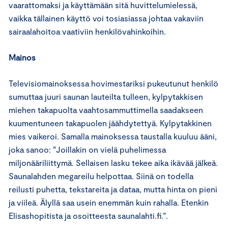
vaarattomaksi ja käyttämään sitä huvittelumielessä,
vaikka tällainen käyttö voi tosiasiassa johtaa vakaviin
sairaalahoitoa vaativiin henkilövahinkoihin.
Mainos
Televisiomainoksessa hovimestariksi pukeutunut henkilö
sumuttaa juuri saunan lauteilta tulleen, kylpytakkisen
miehen takapuolta vaahtosammuttimella saadakseen
kuumentuneen takapuolen jäähdytettyä. Kylpytakkinen
mies vaikeroi. Samalla mainoksessa taustalla kuuluu ääni,
joka sanoo: ”Joillakin on vielä puhelimessa
miljonääriliittymä. Sellaisen lasku tekee aika ikävää jälkeä.
Saunalahden megareilu helpottaa. Siinä on todella
reilusti puhetta, tekstareita ja dataa, mutta hinta on pieni
ja viileä. Älyllä saa usein enemmän kuin rahalla. Etenkin
Elisashopitista ja osoitteesta saunalahti.fi.”.