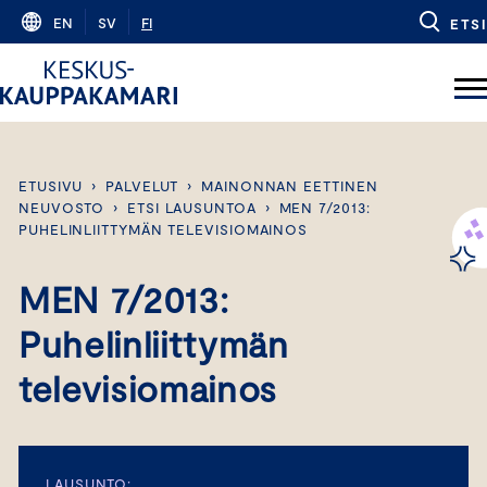
Skip
EN
SV
FI
ETSI
to
content
ETUSIVU
›
PALVELUT
›
MAINONNAN EETTINEN
NEUVOSTO
›
ETSI LAUSUNTOA
›
MEN 7/2013:
PUHELINLIITTYMÄN TELEVISIOMAINOS
MEN 7/2013:
Puhelinliittymän
televisiomainos
LAUSUNTO: