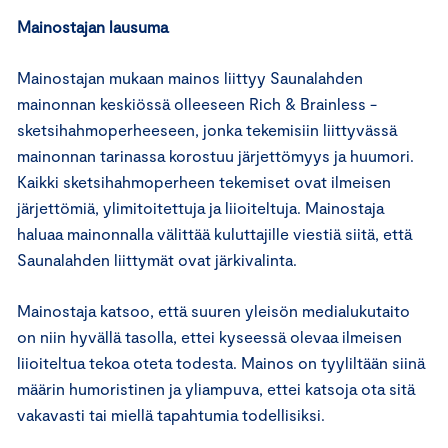
Mainostajan lausuma
Mainostajan mukaan mainos liittyy Saunalahden
mainonnan keskiössä olleeseen Rich & Brainless -
sketsihahmoperheeseen, jonka tekemisiin liittyvässä
mainonnan tarinassa korostuu järjettömyys ja huumori.
Kaikki sketsihahmoperheen tekemiset ovat ilmeisen
järjettömiä, ylimitoitettuja ja liioiteltuja. Mainostaja
haluaa mainonnalla välittää kuluttajille viestiä siitä, että
Saunalahden liittymät ovat järkivalinta.
Mainostaja katsoo, että suuren yleisön medialukutaito
on niin hyvällä tasolla, ettei kyseessä olevaa ilmeisen
liioiteltua tekoa oteta todesta. Mainos on tyyliltään siinä
määrin humoristinen ja yliampuva, ettei katsoja ota sitä
vakavasti tai miellä tapahtumia todellisiksi.