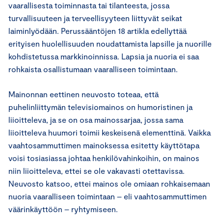
vaarallisesta toiminnasta tai tilanteesta, jossa
turvallisuuteen ja terveellisyyteen liittyvät seikat
laiminlyödään. Perussääntöjen 18 artikla edellyttää
erityisen huolellisuuden noudattamista lapsille ja nuorille
kohdistetussa markkinoinnissa. Lapsia ja nuoria ei saa
rohkaista osallistumaan vaaralliseen toimintaan.
Mainonnan eettinen neuvosto toteaa, että
puhelinliittymän televisiomainos on humoristinen ja
liioitteleva, ja se on osa mainossarjaa, jossa sama
liioitteleva huumori toimii keskeisenä elementtinä. Vaikka
vaahtosammuttimen mainoksessa esitetty käyttötapa
voisi tosiasiassa johtaa henkilövahinkoihin, on mainos
niin liioitteleva, ettei se ole vakavasti otettavissa.
Neuvosto katsoo, ettei mainos ole omiaan rohkaisemaan
nuoria vaaralliseen toimintaan – eli vaahtosammuttimen
väärinkäyttöön – ryhtymiseen.