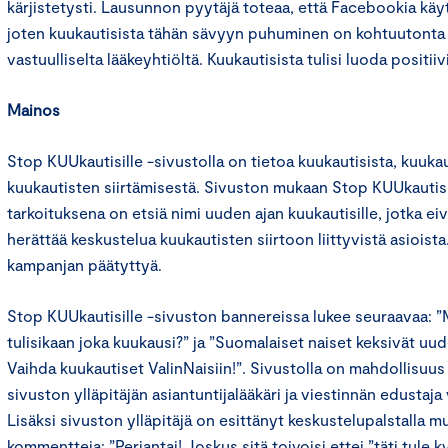
kärjistetysti. Lausunnon pyytäjä toteaa, että Facebookia käyt
joten kuukautisista tähän sävyyn puhuminen on kohtuutonta 
vastuulliselta lääkeyhtiöltä. Kuukautisista tulisi luoda positiiv
Mainos
Stop KUUkautisille -sivustolla on tietoa kuukautisista, kuukau
kuukautisten siirtämisestä. Sivuston mukaan Stop KUUkautis
tarkoituksena on etsiä nimi uuden ajan kuukautisille, jotka eiv
herättää keskustelua kuukautisten siirtoon liittyvistä asioista
kampanjan päätyttyä.
Stop KUUkautisille -sivuston bannereissa lukee seuraavaa: ”M
tulisikaan joka kuukausi?” ja ”Suomalaiset naiset keksivät uud
Vaihda kuukautiset ValinNaisiin!”. Sivustolla on mahdollisuus
sivuston ylläpitäjän asiantuntijalääkäri ja viestinnän edustaja
Lisäksi sivuston ylläpitäjä on esittänyt keskustelupalstalla
kommentteja: ”Perjantai! Joskus sitä toivoisi ettei ”täti tule ky