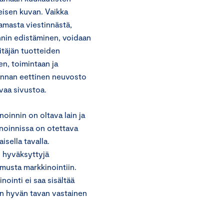
teisen kuvan. Vaikka
tamasta viestinnästä,
nnin edistäminen, voidaan
itäjän tuotteiden
en, toimintaan ja
nonnan eettinen neuvosto
vaa sivustoa.
oinnin on oltava lain ja
inoinnissa on otettava
sella tavalla.
i hyväksyttyjä
amusta markkinointiin.
nointi ei saa sisältää
van hyvän tavan vastainen