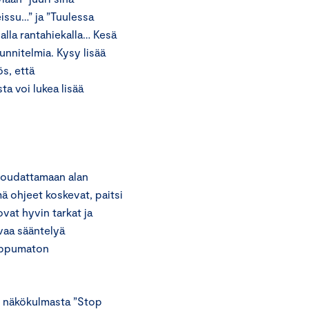
eissu…” ja ”Tuulessa
lla rantahiekalla… Kesä
unnitelmia. Kysy lisää
ös, että
a voi lukea lisää
 noudattamaan alan
ä ohjeet koskevat, paitsi
vat hyvin tarkat ja
vaa sääntelyä
iippumaton
n näkökulmasta ”Stop