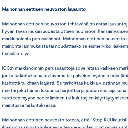
Mainonnan eettisen neuvoston lausunto
Mainonnan eettisen neuvoston tehtävänä on antaa lausuntoj
hyvän tavan mukaisuudesta ottaen huomioon Kansainvälisen
markkinoinnin perussäännöt. Mainonnan eettinen neuvosto ei
mainonta lainmukaista tai noudattaako se esimerkiksi lääkem
itsesääntelyä.
ICC:n markkinoinnin perussääntöjä sovelletaan kaikkeen mark
jonka tarkoituksena on tavaran tai palvelun myynnin edistäm
käsitettä tulkitaan laajasti. Se tarkoittaa kaikkia viestinnän m
itse tai joku hänen lukuunsa harjoittaa ja joiden ensisijaisena
tuotteen myynninedistäminen tai kuluttajien käyttäytymisee
mainitussa tarkoituksessa.
Mainonnan eettinen neuvosto toteaa, että ”Stop KUUkautisill
ilmaisut ja sivusto kokonaisuutena arvioiden ovat omiaan an