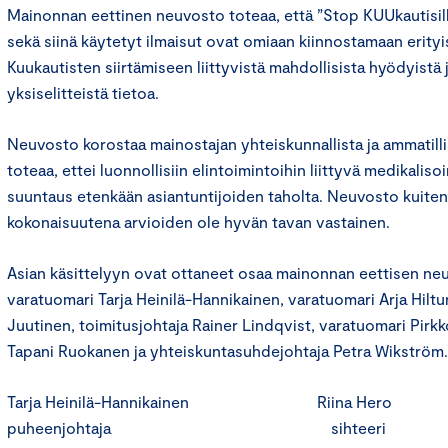
Mainonnan eettinen neuvosto toteaa, että ”Stop KUUkautisille
sekä siinä käytetyt ilmaisut ovat omiaan kiinnostamaan erityis
Kuukautisten siirtämiseen liittyvistä mahdollisista hyödyistä ja
yksiselitteistä tietoa.
Neuvosto korostaa mainostajan yhteiskunnallista ja ammatillis
toteaa, ettei luonnollisiin elintoimintoihin liittyvä medikaliso
suuntaus etenkään asiantuntijoiden taholta. Neuvosto kuitenk
kokonaisuutena arvioiden ole hyvän tavan vastainen.
Asian käsittelyyn ovat ottaneet osaa mainonnan eettisen ne
varatuomari Tarja Heinilä-Hannikainen, varatuomari Arja Hiltu
Juutinen, toimitusjohtaja Rainer Lindqvist, varatuomari Pirk
Tapani Ruokanen ja yhteiskuntasuhdejohtaja Petra Wikström.
Tarja Heinilä-Hannikainen Riina Hero
puheenjohtaja sihteeri