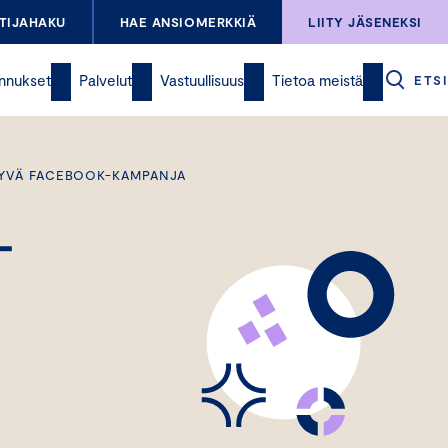
TIJAHAKU
HAE ANSIOMERKKIÄ
LIITY JÄSENEKSI
nnukset
Palvelut
Vastuullisuus
Tietoa meistä
ETSI
ITTYVÄ FACEBOOK-KAMPANJA
-