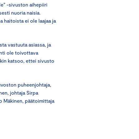
” -sivuston aihepiiri
esti nuoria naisia.
 haitoista ei ole laajaa ja
ta vastuuta asiassa, ja
inti ole toivottava
in katsoo, ettei sivusto
uvoston puheenjohtaja,
nen, johtaja Sirpa
ko Mäkinen, päätoimittaja