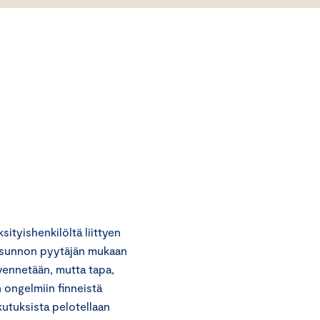
tyishenkilöltä liittyen
usunnon pyytäjän mukaan
ievennetään, mutta tapa,
n ongelmiin finneistä
utuksista pelotellaan