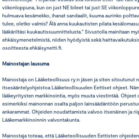
viikonloppuna, kun on just NE bileet tai just SE viikonloppur
hulmuava kesämekko, ihanat sandaalit, kuuma aurinko polttava
tulee, oletko valmis? Älä anna kuukautisten pilata kesälomasu
lääkäriltäsi kuukautissuunnittelusta.” Sivustolla mainitaan my
ehkäisymenetelmistä, niiden hyödyistä sekä haittavaikutuksist
osoitteesta ehkäisynetti.fi.
Mainostajan lausuma
Mainostaja on Lääketeollisuus ry:n jäsen ja siten sitoutunut
itsesääntelyohjeistoa Lääketeollisuuden Eettiset ohjeet. Näm
lääkeyritysten markkinointia, myös muuta viestintää. Ohjeet o
esimerkiksi mainonnan osalta paljon lainsäädäntöön perustu
ankarammat. Ohjeiden noudattamista valvoo itsenäinen ja r
Lääkemarkkinoinnin valvontakunta.
Mainostaja toteaa, että Lääketeollisuuden Eettisten ohjeide