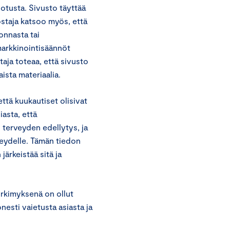
dotusta. Sivusto täyttää
staja katsoo myös, että
onnasta tai
markkinointisäännöt
taja toteaa, että sivusto
ista materiaalia.
että kuukautiset olisivat
iasta, että
 terveyden edellytys, ja
veydelle. Tämän tiedon
järkeistää sitä ja
yrkimyksenä on ollut
nesti vaietusta asiasta ja