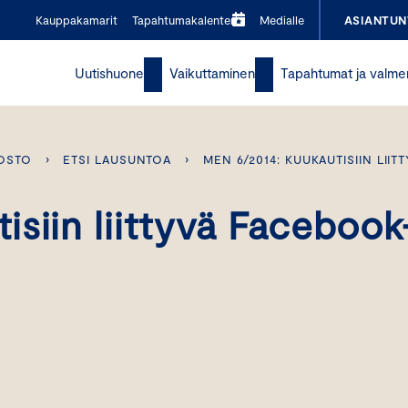
Kauppakamarit
Tapahtumakalenteri
Medialle
ASIANTUN
Uutishuone
Vaikuttaminen
Tapahtumat ja valme
OSTO
›
ETSI LAUSUNTOA
›
MEN 6/2014: KUUKAUTISIIN LI
siin liittyvä Facebook