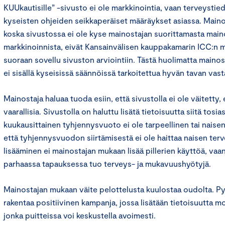
KUUkautisille” -sivusto ei ole markkinointia, vaan terveystie
kyseisten ohjeiden seikkaperäiset määräykset asiassa. Maino
koska sivustossa ei ole kyse mainostajan suorittamasta main
markkinoinnista, eivät Kansainvälisen kauppakamarin ICC:n 
suoraan sovellu sivuston arviointiin. Tästä huolimatta mainos
ei sisällä kyseisissä säännöissä tarkoitettua hyvän tavan vasta
Mainostaja haluaa tuoda esiin, että sivustolla ei ole väitetty, 
vaarallisia. Sivustolla on haluttu lisätä tietoisuutta siitä tosias
kuukausittainen tyhjennysvuoto ei ole tarpeellinen tai naisen
että tyhjennysvuodon siirtämisestä ei ole haittaa naisen ter
lisääminen ei mainostajan mukaan lisää pillerien käyttöä, vaan 
parhaassa tapauksessa tuo terveys- ja mukavuushyötyjä.
Mainostajan mukaan väite pelottelusta kuulostaa oudolta. P
rakentaa positiivinen kampanja, jossa lisätään tietoisuutta mo
jonka puitteissa voi keskustella avoimesti.