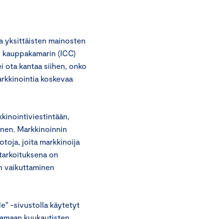
a yksittäisten mainosten
 kauppakamarin (ICC)
 ota kantaa siihen, onko
arkkinointia koskevaa
kinointiviestintään,
inen. Markkinoinnin
uotoja, joita markkinoija
 tarkoituksena on
n vaikuttaminen
e” -sivustolla käytetyt
tamaan kuukautisten