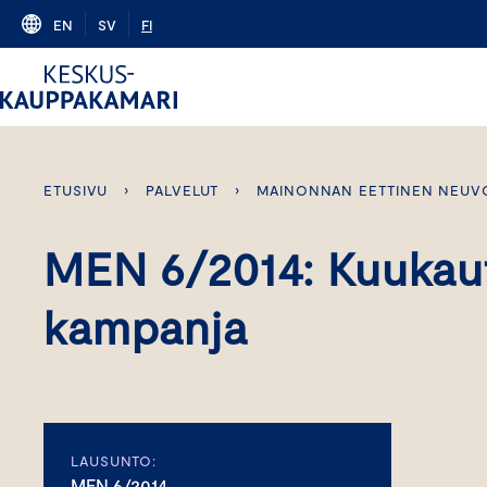
Skip
EN
SV
FI
to
content
ETUSIVU
›
PALVELUT
›
MAINONNAN EETTINEN NEUV
MEN 6/2014: Kuukauti
kampanja
LAUSUNTO:
MEN 6/2014