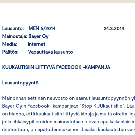
Lausunto: MEN 6/2014 24.3.2014
Mainostaja: Bayer Oy
Media: Internet
Päätös: Vapauttava lausunto
KUUKAUTISIIN LIITTYVÄ FACEBOOK -KAMPANJA
Lausuntopyyntö
Mainonnan eettinen neuvosto on saanut lausuntopyynnön yksi
Bayer Oy:n Facebook -kampanjaan ”Stop KUUkautisille”. La
on hienoa, että kuukautisiin liittyviä kipuja ja muita oireita l
jolla ehkäisypillereiden mainostetaan olevan apu kaikenlaisii
itsetuntoon, on epätodenmukainen. Lisäksi kuukautisten vaik