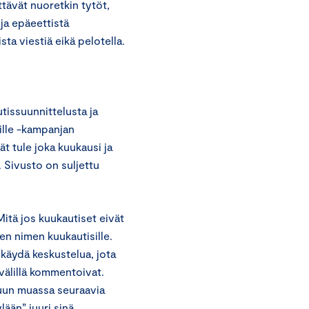
tävät nuoretkin tytöt,
ja epäeettistä
ista viestiä eikä pelotella.
tissuunnittelusta ja
ille -kampanjan
ät tule joka kuukausi ja
. Sivusto on suljettu
itä jos kuukautiset eivät
en nimen kuukautisille.
 käydä keskustelua, jota
 välillä kommentoivat.
 muun muassa seuraavia
lään” juuri sinä