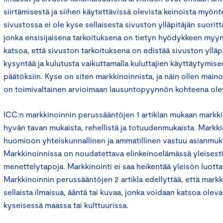
siirtämisestä ja siihen käytettävissä olevista keinoista myön
sivustossa ei ole kyse sellaisesta sivuston ylläpitäjän suorit
jonka ensisijaisena tarkoituksena on tietyn hyödykkeen myy
katsoa, että sivuston tarkoituksena on edistää sivuston ylläp
kysyntää ja kulutusta vaikuttamalla kuluttajien käyttäytymise
päätöksiin. Kyse on siten markkinoinnista, ja näin ollen mai
on toimivaltainen arvioimaan lausuntopyynnön kohteena ole
ICC:n markkinoinnin perussääntöjen 1 artiklan mukaan markkin
hyvän tavan mukaista, rehellistä ja totuudenmukaista. Markk
huomioon yhteiskunnallinen ja ammatillinen vastuu asianmukai
Markkinoinnissa on noudatettava elinkeinoelämässä yleisest
menettelytapoja. Markkinointi ei saa heikentää yleisön luott
Markkinoinnin perussääntöjen 2 artikla edellyttää, että markki
sellaista ilmaisua, ääntä tai kuvaa, jonka voidaan katsoa ole
kyseisessä maassa tai kulttuurissa.