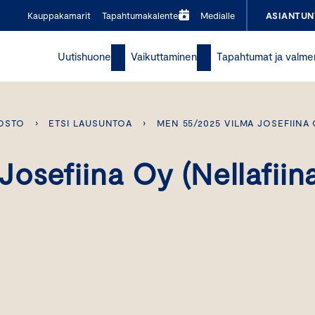
Kauppakamarit
Tapahtumakalenteri
Medialle
ASIANTUN
Uutishuone
Vaikuttaminen
Tapahtumat ja valme
OSTO
›
ETSI LAUSUNTOA
›
MEN 55/2025 VILMA JOSEFIINA 
osefiina Oy (Nellafiin