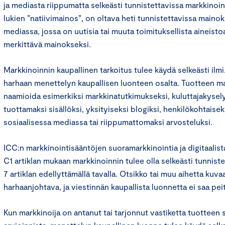
ja mediasta riippumatta selkeästi tunnistettavissa markkinoi
lukien ”natiivimainos”, on oltava heti tunnistettavissa mainok
mediassa, jossa on uutisia tai muuta toimituksellista aineist
merkittävä mainokseksi.
Markkinoinnin kaupallinen tarkoitus tulee käydä selkeästi ilmi.
harhaan menettelyn kaupallisen luonteen osalta. Tuotteen mar
naamioida esimerkiksi markkinatutkimukseksi, kuluttajakysely
tuottamaksi sisällöksi, yksityiseksi blogiksi, henkilökohtaiseks
sosiaalisessa mediassa tai riippumattomaksi arvosteluksi.
ICC:n markkinointisääntöjen suoramarkkinointia ja digitaalis
C1 artiklan mukaan markkinoinnin tulee olla selkeästi tunnist
7 artiklan edellyttämällä tavalla. Otsikko tai muu aihetta kuva
harhaanjohtava, ja viestinnän kaupallista luonnetta ei saa peit
Kun markkinoija on antanut tai tarjonnut vastiketta tuotteen 