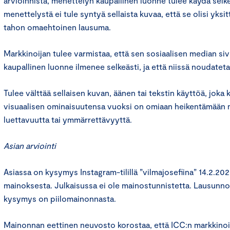
arvioinnista, menettelyn kaupallinen luonne tulee käydä selkeä
menettelystä ei tule syntyä sellaista kuvaa, että se olisi yksi
tahon omaehtoinen lausuma.
Markkinoijan tulee varmistaa, että sen sosiaalisen median sivu
kaupallinen luonne ilmenee selkeästi, ja että niissä noudateta
Tulee välttää sellaisen kuvan, äänen tai tekstin käyttöä, joka
visuaalisen ominaisuutensa vuoksi on omiaan heikentämään 
luettavuutta tai ymmärrettävyyttä.
Asian arviointi
Asiassa on kysymys Instagram-tilillä ”vilmajosefiina” 14.2.202
mainoksesta. Julkaisussa ei ole mainostunnistetta. Lausun
kysymys on piilomainonnasta.
Mainonnan eettinen neuvosto korostaa, että ICC:n markkinoin