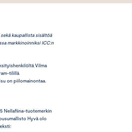
sekä kaupallista sisältöä
vissa markkinoinniksi ICC:n
ityishenkilöltä Vilma
am-tilillä
isu on piilomainontaa.
025 Nellafiina-tuotemerkin
housumallisto Hyvä olo
eksti: