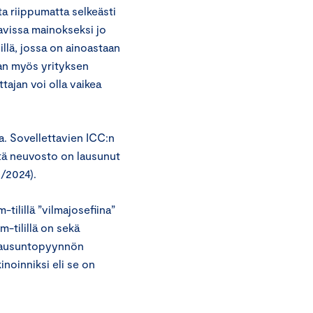
a riippumatta selkeästi
avissa mainokseksi jo
illä, jossa on ainoastaan
staan myös yrityksen
tajan voi olla vaikea
a. Sovellettavien ICC:n
tä neuvosto on lausunut
/2024).
tilillä ”vilmajosefiina”
m-tilillä on sekä
ä lausuntopyynnön
inoinniksi eli se on