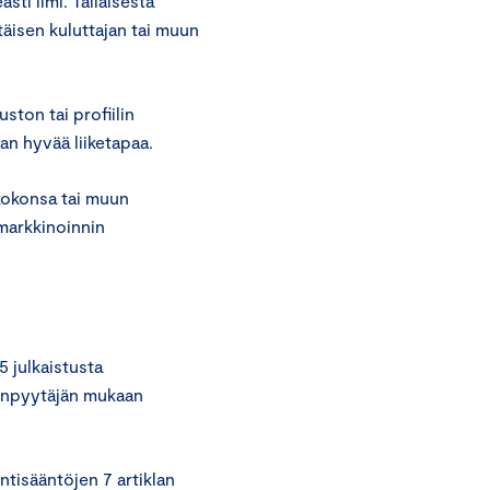
sti ilmi. Tällaisesta
ttäisen kuluttajan tai muun
ston tai profiilin
an hyvää liiketapaa.
 kokonsa tai muun
markkinoinnin
5 julkaistusta
nonpyytäjän mukaan
tisääntöjen 7 artiklan