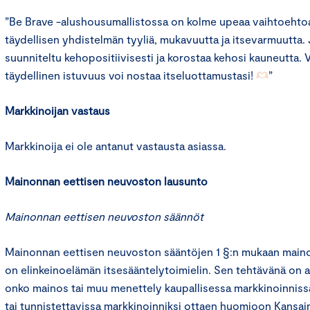
”Be Brave -alushousumallistossa on kolme upeaa vaihtoehtoa,
täydellisen yhdistelmän tyyliä, mukavuutta ja itsevarmuutta.
suunniteltu kehopositiivisesti ja korostaa kehosi kauneutta. V
täydellinen istuvuus voi nostaa itseluottamustasi!
”
Markkinoijan vastaus
Markkinoija ei ole antanut vastausta asiassa.
Mainonnan eettisen neuvoston lausunto
Mainonnan eettisen neuvoston säännöt
Mainonnan eettisen neuvoston sääntöjen 1 §:n mukaan main
on elinkeinoelämän itsesääntelytoimielin. Sen tehtävänä on an
onko mainos tai muu menettely kaupallisessa markkinoinniss
tai tunnistettavissa markkinoinniksi ottaen huomioon Kansa