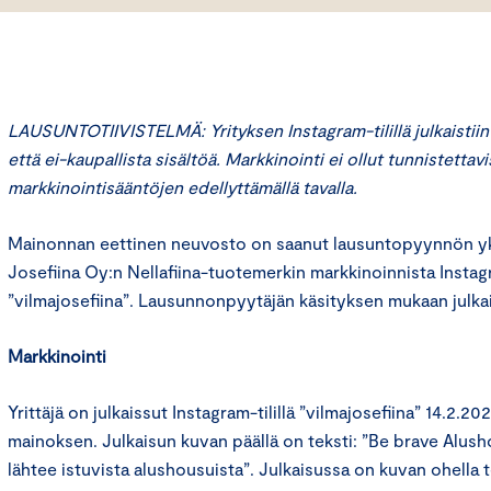
LAUSUNTOTIIVISTELMÄ: Yrityksen Instagram-tilillä julkaistiin 
että ei-kaupallista sisältöä. Markkinointi ei ollut tunnistetta
markkinointisääntöjen edellyttämällä tavalla.
Mainonnan eettinen neuvosto on saanut lausuntopyynnön yks
Josefiina Oy:n Nellafiina-tuotemerkin markkinoinnista Instagr
”vilmajosefiina”. Lausunnonpyytäjän käsityksen mukaan julka
Markkinointi
Yrittäjä on julkaissut Instagram-tilillä ”vilmajosefiina” 14.2.2
mainoksen. Julkaisun kuvan päällä on teksti: ”Be brave Alus
lähtee istuvista alushousuista”. Julkaisussa on kuvan ohella t