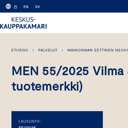
Skip
FI
EN
SV
to
content
ETUSIVU
›
PALVELUT
›
MAINONNAN EETTINEN NEUV
MEN 55/2025 Vilma J
tuotemerkki)
LAUSUNTO:
55/2025