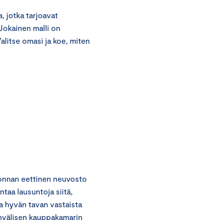
 jotka tarjoavat
 Jokainen malli on
alitse omasi ja koe, miten
onnan eettinen neuvosto
taa lausuntoja siitä,
a hyvän tavan vastaista
invälisen kauppakamarin