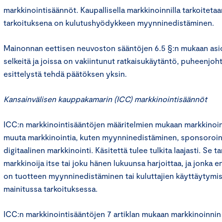
markkinointisäännöt. Kaupallisella markkinoinnilla tarkoitetaa
tarkoituksena on kulutushyödykkeen myynninedistäminen.
Mainonnan eettisen neuvoston sääntöjen 6.5 §:n mukaan asioi
selkeitä ja joissa on vakiintunut ratkaisukäytäntö, puheenjoht
esittelystä tehdä päätöksen yksin.
Kansainvälisen kauppakamarin (ICC) markkinointisäännöt
ICC:n markkinointisääntöjen määritelmien mukaan markkinoint
muuta markkinointia, kuten myynninedistäminen, sponsoroint
digitaalinen markkinointi. Käsitettä tulee tulkita laajasti. Se ta
markkinoija itse tai joku hänen lukuunsa harjoittaa, ja jonka e
on tuotteen myynninedistäminen tai kuluttajien käyttäytymi
mainitussa tarkoituksessa.
ICC:n markkinointisääntöjen 7 artiklan mukaan markkinoinnin