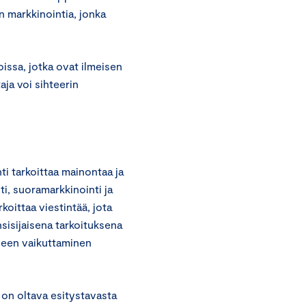
n markkinointia, jonka
ssa, jotka ovat ilmeisen
aja voi sihteerin
i tarkoittaa mainontaa ja
i, suoramarkkinointi ja
rkoittaa viestintää, jota
nsisijaisena tarkoituksena
seen vaikuttaminen
 on oltava esitystavasta