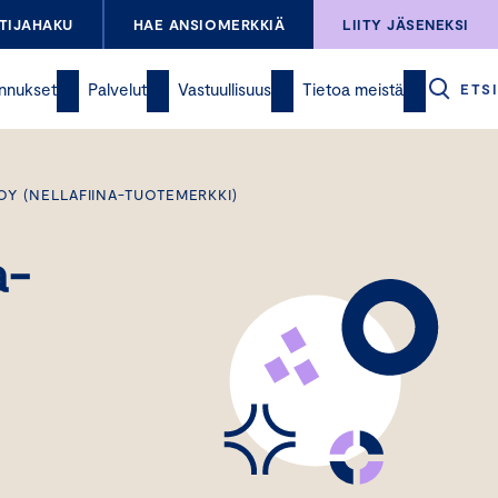
TIJAHAKU
HAE ANSIOMERKKIÄ
LIITY JÄSENEKSI
nnukset
Palvelut
Vastuullisuus
Tietoa meistä
ETSI
OY (NELLAFIINA-TUOTEMERKKI)
a-