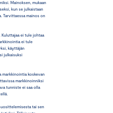
nniksi. Mainoksen, mukaan
seksi, kun se julkaistaan
oa. Tarvittaessa mainos on
 Kuluttajaa ei tule johtaa
kkinointia ei tule
ksi, käyttäjän
i julkaisuksi
ta markkinointia koskevan
ettavissa markkinoinniksi
ava tunniste ei saa olla
ellä.
suosittelemisesta tai sen