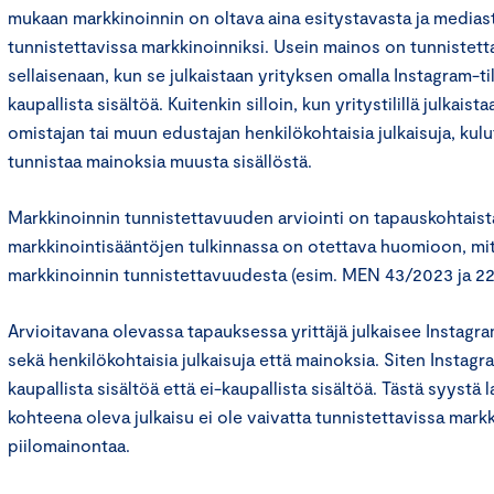
mukaan markkinoinnin on oltava aina esitystavasta ja mediast
tunnistettavissa markkinoinniksi. Usein mainos on tunnistett
sellaisenaan, kun se julkaistaan yrityksen omalla Instagram-til
kaupallista sisältöä. Kuitenkin silloin, kun yritystilillä julkai
omistajan tai muun edustajan henkilökohtaisia julkaisuja, kulut
tunnistaa mainoksia muusta sisällöstä.
Markkinoinnin tunnistettavuuden arviointi on tapauskohtaist
markkinointisääntöjen tulkinnassa on otettava huomioon, mi
markkinoinnin tunnistettavuudesta (esim. MEN 43/2023 ja 22
Arvioitavana olevassa tapauksessa yrittäjä julkaisee Instagram-
sekä henkilökohtaisia julkaisuja että mainoksia. Siten Instagra
kaupallista sisältöä että ei-kaupallista sisältöä. Tästä syyst
kohteena oleva julkaisu ei ole vaivatta tunnistettavissa markk
piilomainontaa.