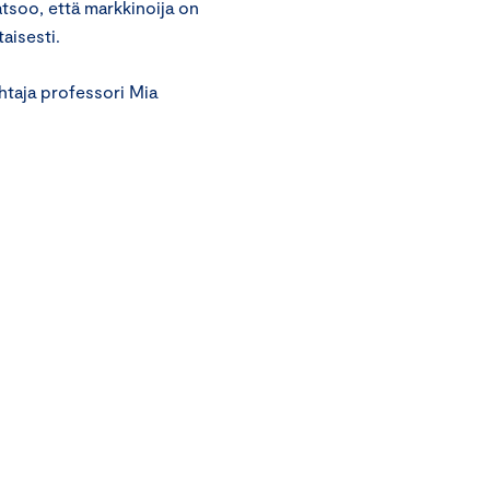
atsoo, että markkinoija on
taisesti.
taja professori Mia