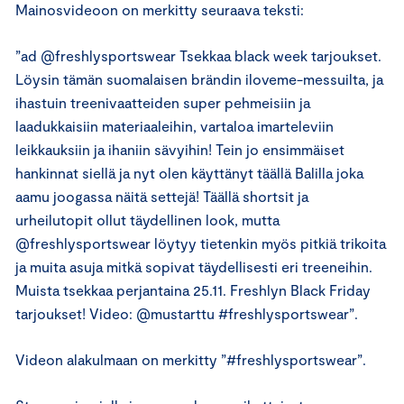
Mainosvideoon on merkitty seuraava teksti:
”ad @freshlysportswear Tsekkaa black week tarjoukset.
Löysin tämän suomalaisen brändin iloveme-messuilta, ja
ihastuin treenivaatteiden super pehmeisiin ja
laadukkaisiin materiaaleihin, vartaloa imarteleviin
leikkauksiin ja ihaniin sävyihin! Tein jo ensimmäiset
hankinnat siellä ja nyt olen käyttänyt täällä Balilla joka
aamu joogassa näitä settejä! Täällä shortsit ja
urheilutopit ollut täydellinen look, mutta
@freshlysportswear löytyy tietenkin myös pitkiä trikoita
ja muita asuja mitkä sopivat täydellisesti eri treeneihin.
Muista tsekkaa perjantaina 25.11. Freshlyn Black Friday
tarjoukset! Video: @mustarttu #freshlysportswear”.
Videon alakulmaan on merkitty ”#freshlysportswear”.