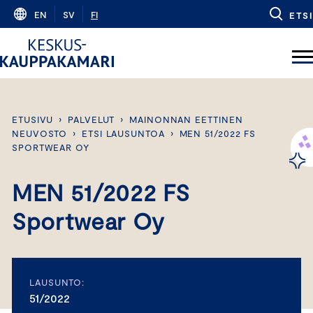
Skip
EN
SV
FI
ETSI
to
content
ETUSIVU
›
PALVELUT
›
MAINONNAN EETTINEN
NEUVOSTO
›
ETSI LAUSUNTOA
›
MEN 51/2022 FS
SPORTWEAR OY
MEN 51/2022 FS
Sportwear Oy
LAUSUNTO:
51/2022