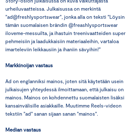
Story-osion julkaisussa on kuva vaikuttajasta
urheiluvaatteissa. Julkaisussa on merkintä
”ad@freshlysportswear”, jonka alla on teksti ”Löysin
tämän suomalaisen brändin @freashlysportswear
iloveme-messuilta, ja ihastuin treenivaatteiden super
pehmeisiin ja laadukkaisiin materiaaleihin, vartaloa
imarteleviin leikkausiin ja ihaniin sävyihin!”
Markkinoijan vastaus
Ad on englanniksi mainos, joten sitä käytetään usein
julkaisujen yhteydessä ilmoittamaan, että julkaisu on
mainos. Mainos on kohdennettu suomalaisten lisäksi
kansainvälisille asiakkaille. Muutimme Reels-videon
tekstiin ”ad” sanan sijaan sanan ”mainos”.
Median vastaus