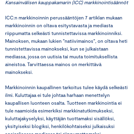
Kansainvälisen kauppakamarin (ICC) markkinointisäännöt
ICC:n markkinoinnin perussääntöjen 7 artiklan mukaan
markkinoinnin on oltava esitystavasta ja mediasta
riippumatta selkeästi tunnistettavissa markkinoinniksi.
Mainoksen, mukaan lukien ”natiivimainos”, on oltava heti
tunnistettavissa mainokseksi, kun se julkaistaan
mediassa, jossa on uutisia tai muuta toimituksellista
aineistoa. Tarvittaessa mainos on merkittävä
mainokseksi.
Markkinoinnin kaupallinen tarkoitus tulee käydä selkeästi
ilmi. Kuluttajaa ei tule johtaa harhaan menettelyn
kaupallisen luonteen osalta. Tuotteen markkinointia ei
tule naamioida esimerkiksi markkinatutkimukseksi,
kuluttajakyselyksi, käyttäjän tuottamaksi sisällöksi,
yksityiseksi blogiksi, henkilökohtaiseksi julkaisuksi
sosiaalisessa mediassa tai riippumattomaksi