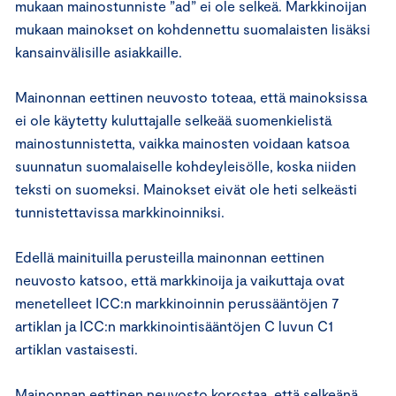
mukaan mainostunniste ”ad” ei ole selkeä. Markkinoijan
mukaan mainokset on kohdennettu suomalaisten lisäksi
kansainvälisille asiakkaille.
Mainonnan eettinen neuvosto toteaa, että mainoksissa
ei ole käytetty kuluttajalle selkeää suomenkielistä
mainostunnistetta, vaikka mainosten voidaan katsoa
suunnatun suomalaiselle kohdeyleisölle, koska niiden
teksti on suomeksi. Mainokset eivät ole heti selkeästi
tunnistettavissa markkinoinniksi.
Edellä mainituilla perusteilla mainonnan eettinen
neuvosto katsoo, että markkinoija ja vaikuttaja ovat
menetelleet ICC:n markkinoinnin perussääntöjen 7
artiklan ja ICC:n markkinointisääntöjen C luvun C1
artiklan vastaisesti.
Mainonnan eettinen neuvosto korostaa, että selkeänä