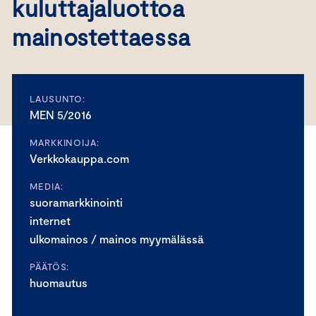
kuluttajaluottoa
mainostettaessa
LAUSUNTO:
MEN 5/2016
MARKKINOIJA:
Verkkokauppa.com
MEDIA:
suoramarkkinointi
internet
ulkomainos / mainos myymälässä
PÄÄTÖS:
huomautus