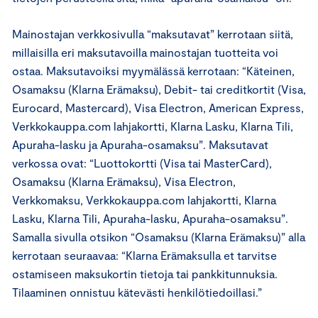
Mainostajan verkkosivulla “maksutavat” kerrotaan siitä,
millaisilla eri maksutavoilla mainostajan tuotteita voi
ostaa. Maksutavoiksi myymälässä kerrotaan: “Käteinen,
Osamaksu (Klarna Erämaksu), Debit- tai creditkortit (Visa,
Eurocard, Mastercard), Visa Electron, American Express,
Verkkokauppa.com lahjakortti, Klarna Lasku, Klarna Tili,
Apuraha-lasku ja Apuraha-osamaksu”. Maksutavat
verkossa ovat: “Luottokortti (Visa tai MasterCard),
Osamaksu (Klarna Erämaksu), Visa Electron,
Verkkomaksu, Verkkokauppa.com lahjakortti, Klarna
Lasku, Klarna Tili, Apuraha-lasku, Apuraha-osamaksu”.
Samalla sivulla otsikon “Osamaksu (Klarna Erämaksu)” alla
kerrotaan seuraavaa: “Klarna Erämaksulla et tarvitse
ostamiseen maksukortin tietoja tai pankkitunnuksia.
Tilaaminen onnistuu kätevästi henkilötiedoillasi.”