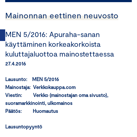
Mainonnan eettinen neuvosto
MEN 5/2016: Apuraha-sanan
käyttäminen korkeakorkoista
kuluttajaluottoa mainostettaessa
27.4.2016
Lausunto: MEN 5/2016
Mainostaja: Verkkokauppa.com
Viestin:
Verkko (mainostajan oma sivusto),
suoramarkkinointi, ulkomainos
Päätös: Huomautus
Lausuntopyyntö