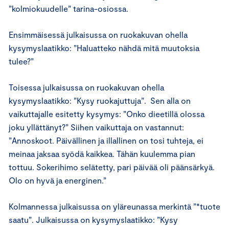
”kolmiokuudelle” tarina-osiossa.
Ensimmäisessä julkaisussa on ruokakuvan ohella
kysymyslaatikko: ”Haluatteko nähdä mitä muutoksia
tulee?”
Toisessa julkaisussa on ruokakuvan ohella
kysymyslaatikko: ”Kysy ruokajuttuja”. Sen alla on
vaikuttajalle esitetty kysymys: ”Onko dieetillä olossa
joku yllättänyt?” Siihen vaikuttaja on vastannut:
”Annoskoot. Päivällinen ja illallinen on tosi tuhteja, ei
meinaa jaksaa syödä kaikkea. Tähän kuulemma pian
tottuu. Sokerihimo selätetty, pari päivää oli päänsärkyä.
Olo on hyvä ja energinen.”
Kolmannessa julkaisussa on yläreunassa merkintä ”*tuote
saatu”. Julkaisussa on kysymyslaatikko: ”Kysy