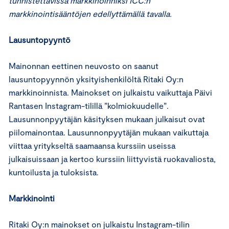
tunnistettavissa markkinoinniksi ICC:n
markkinointisääntöjen edellyttämällä tavalla.
Lausuntopyyntö
Mainonnan eettinen neuvosto on saanut
lausuntopyynnön yksityishenkilöltä Ritaki Oy:n
markkinoinnista. Mainokset on julkaistu vaikuttaja Päivi
Rantasen Instagram-tilillä ”kolmiokuudelle”.
Lausunnonpyytäjän käsityksen mukaan julkaisut ovat
piilomainontaa. Lausunnonpyytäjän mukaan vaikuttaja
viittaa yritykseltä saamaansa kurssiin useissa
julkaisuissaan ja kertoo kurssiin liittyvistä ruokavaliosta,
kuntoilusta ja tuloksista.
Markkinointi
Ritaki Oy:n mainokset on julkaistu Instagram-tilin