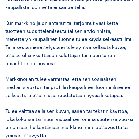
kaupallista luonnetta ei saa peitellä.
Kun markkinoija on antanut tai tarjonnut vastiketta
tuotteen suosittelemisesta tai sen arvioinnista,
menettelyn kaupallinen luonne tulee käydä selkeästi ilmi.
Tällaisesta menettelystä ei tule syntyä sellaista kuvaa,
että se olisi yksittäisen kuluttajan tai muun tahon
omaehtoinen lausuma.
Markkinoijan tulee varmistaa, että sen sosiaalisen
median sivuston tai profiilin kaupallinen luonne ilmenee
selkeästi, ja että niissä noudatetaan hyvää liiketapaa.
Tulee välttää sellaisen kuvan, äänen tai tekstin käyttöä,
joka kokonsa tai muun visuaalisen ominaisuutensa vuoksi
on omiaan heikentämään markkinoinnin luettavuutta tai
ymmärrettävyyttä.