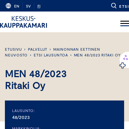
Skip
EN
SV
FI
ETSI
to
content
ETUSIVU
›
PALVELUT
›
MAINONNAN EETTINEN
NEUVOSTO
›
ETSI LAUSUNTOA
›
MEN 48/2023 RITAKI OY
MEN 48/2023
Ritaki Oy
LAUSUNTO:
48/2023
MARKKINOIJA: