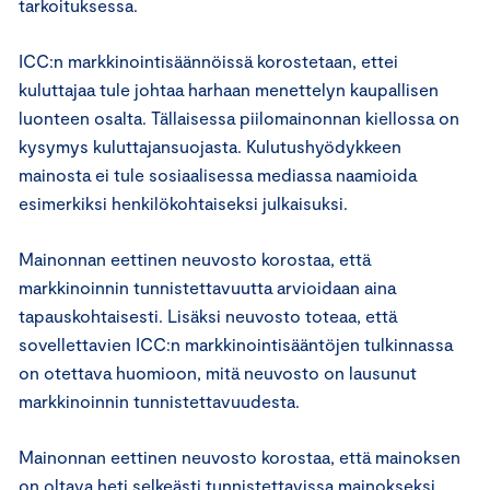
tarkoituksessa.
ICC:n markkinointisäännöissä korostetaan, ettei
kuluttajaa tule johtaa harhaan menettelyn kaupallisen
luonteen osalta. Tällaisessa piilomainonnan kiellossa on
kysymys kuluttajansuojasta. Kulutushyödykkeen
mainosta ei tule sosiaalisessa mediassa naamioida
esimerkiksi henkilökohtaiseksi julkaisuksi.
Mainonnan eettinen neuvosto korostaa, että
markkinoinnin tunnistettavuutta arvioidaan aina
tapauskohtaisesti. Lisäksi neuvosto toteaa, että
sovellettavien ICC:n markkinointisääntöjen tulkinnassa
on otettava huomioon, mitä neuvosto on lausunut
markkinoinnin tunnistettavuudesta.
Mainonnan eettinen neuvosto korostaa, että mainoksen
on oltava heti selkeästi tunnistettavissa mainokseksi