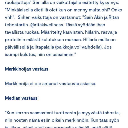
ruokajuttuja” Sen alla on vaikuttajalle esitetty kysymys:
”Minkälaisella dietillä olet kun on menny multa ohi? Onko
vhh”. Siihen vaikuttaja on vastannut: ”Sain Akin ja Ritan
tehostartin. @ritakiwellness. Tässä syödään ihan
tavallista ruokaa. Määritelty kasvisten, hiilarin, rasva ja
proteiinin määrät kulutuksen mukaan. Hiilaria mulla on
päivällisellä ja iltapalalla (paikkoja voi vaihdella). Jos
isompi kulutus, niin on useammin.”
Markkinoijan vastaus
Markkinoija ei ole antanut vastausta asiassa.
Median vastaus
”Kun kerron saamastani tuotteesta ja myyvästä tahosta,
niin nostan nämä esiin oikein merkinnöin. Kun taas syön
ja liikun, nämä ovat osa normaalia elämää, enkä näitä