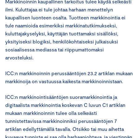
Markkinoinnin kaupallinen tarkoitus tulee käydä selkeästi
ilmi. Kuluttajaa ei tule johtaa harhaan menettelyn
kaupallisen luonteen osalta. Tuotteen markkinointia ei
tule naamioida esimerkiksi markkinatutkimukseksi,
kuluttajakyselyksi, käyttäjän tuottamaksi sisällöksi,
yksityiseksi blogiksi, henkilökohtaiseksi julkaisuksi
sosiaalisessa mediassa tai riippumattomaksi
arvosteluksi.
ICC:n markkinoinnin perussääntöjen 23.2 artiklan mukaan
markkinoija on vastuussa kaikesta markkinoinnistaan.
ICC:n markkinointisääntöjen suoramarkkinointia ja
digitaalista markkinointia koskevan C luvun C1 artiklan
mukaan markkinoinnin tulee olla selkeästi
tunnistettavissa markkinoinniksi perussääntöjen 7
artiklan edellyttämällä tavalla. Otsikko tai muu aihetta
kuvaava tunniste ei saa olla harhaanjohtava, ja viestinnän