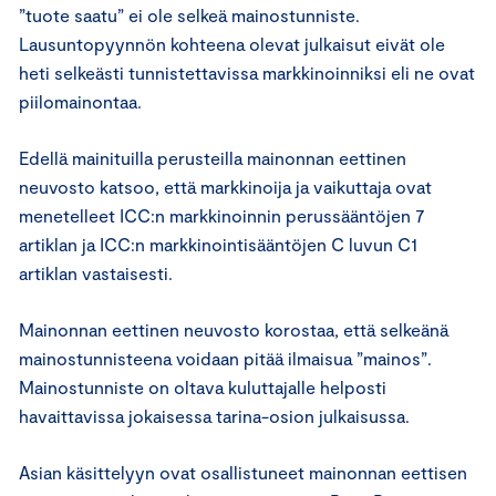
”tuote saatu” ei ole selkeä mainostunniste.
Lausuntopyynnön kohteena olevat julkaisut eivät ole
heti selkeästi tunnistettavissa markkinoinniksi eli ne ovat
piilomainontaa.
Edellä mainituilla perusteilla mainonnan eettinen
neuvosto katsoo, että markkinoija ja vaikuttaja ovat
menetelleet ICC:n markkinoinnin perussääntöjen 7
artiklan ja ICC:n markkinointisääntöjen C luvun C1
artiklan vastaisesti.
Mainonnan eettinen neuvosto korostaa, että selkeänä
mainostunnisteena voidaan pitää ilmaisua ”mainos”.
Mainostunniste on oltava kuluttajalle helposti
havaittavissa jokaisessa tarina-osion julkaisussa.
Asian käsittelyyn ovat osallistuneet mainonnan eettisen