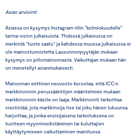
Asian arviointi
Asiassa on kysymys Instagram-tilin ”kolmiokuudelle”
tarina-osion julkaisuista. Yhdessä julkaisussa on
merkintä ”tuote saatu” ja kahdessa muussa julkaisussa ei
ole mainostunnistetta Lausunnonpyytäjän mukaan
kysymys on piilomainonnasta. Vaikuttajan mukaan hän
on menetellyt asianmukaisesti.
Mainonnan eettinen neuvosto korostaa, että ICC:n
markkinoinnin perussääntöjen määritelmien mukaan
markkinoinnin käsite on laaja. Markkinointi tarkoittaa
viestintää, jota markkinoija itse tai joku hänen lukuunsa
harjoittaa, ja jonka ensisijaisena tarkoituksena on
tuotteen myynninedistäminen tai kuluttajien
käyttäytymiseen vaikuttaminen mainitussa