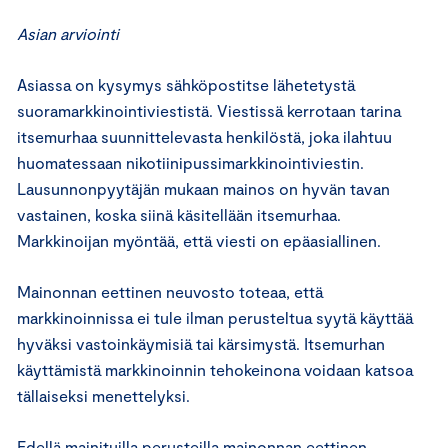
Asian arviointi
Asiassa on kysymys sähköpostitse lähetetystä
suoramarkkinointiviestistä. Viestissä kerrotaan tarina
itsemurhaa suunnittelevasta henkilöstä, joka ilahtuu
huomatessaan nikotiinipussimarkkinointiviestin.
Lausunnonpyytäjän mukaan mainos on hyvän tavan
vastainen, koska siinä käsitellään itsemurhaa.
Markkinoijan myöntää, että viesti on epäasiallinen.
Mainonnan eettinen neuvosto toteaa, että
markkinoinnissa ei tule ilman perusteltua syytä käyttää
hyväksi vastoinkäymisiä tai kärsimystä. Itsemurhan
käyttämistä markkinoinnin tehokeinona voidaan katsoa
tällaiseksi menettelyksi.
Edellä mainituilla perusteilla mainonnan eettinen