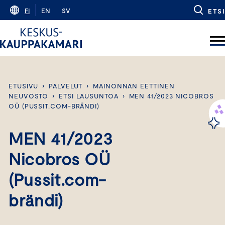
Skip
FI
EN
SV
ETSI
to
content
ETUSIVU
›
PALVELUT
›
MAINONNAN EETTINEN
NEUVOSTO
›
ETSI LAUSUNTOA
›
MEN 41/2023 NICOBROS
OÜ (PUSSIT.COM-BRÄNDI)
MEN 41/2023
Nicobros OÜ
(Pussit.com-
brändi)