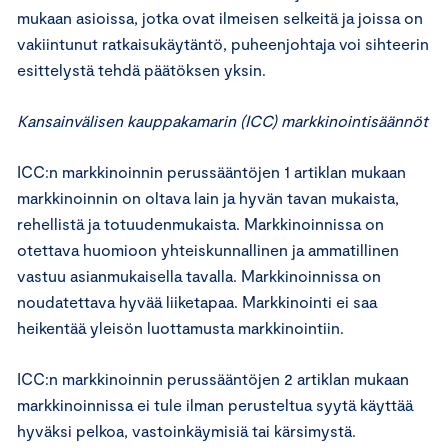
mukaan asioissa, jotka ovat ilmeisen selkeitä ja joissa on
vakiintunut ratkaisukäytäntö, puheenjohtaja voi sihteerin
esittelystä tehdä päätöksen yksin.
Kansainvälisen kauppakamarin (ICC) markkinointisäännöt
ICC:n markkinoinnin perussääntöjen 1 artiklan mukaan
markkinoinnin on oltava lain ja hyvän tavan mukaista,
rehellistä ja totuudenmukaista. Markkinoinnissa on
otettava huomioon yhteiskunnallinen ja ammatillinen
vastuu asianmukaisella tavalla. Markkinoinnissa on
noudatettava hyvää liiketapaa. Markkinointi ei saa
heikentää yleisön luottamusta markkinointiin.
ICC:n markkinoinnin perussääntöjen 2 artiklan mukaan
markkinoinnissa ei tule ilman perusteltua syytä käyttää
hyväksi pelkoa, vastoinkäymisiä tai kärsimystä.