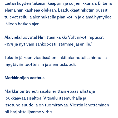
Laitan köyden takaisin kaappiin ja suljen ikkunan. Ei tämä
elämä niin kauheaa olekaan. Laadukkaat nikotiinipussit
tulevat reilulla alennuksella pian kotiin ja elämä hymyilee
jälleen hetken ajan!
Älä vielä luovuta! Nimittäin kaikki Volt nikotiinipussit
-15% ja nyt vain sähköpostilistamme jäsenille.”
Tekstin jälkeen viestissä on linkit alennetuilla hinnoilla
myytäviin tuotteisiin ja alennuskoodi.
Markkinoijan vastaus
Markkinointiviesti sisälsi erittäin epäasiallista ja
loukkaavaa sisältöä. Vitsailu itsemurhalla ja
itsetuhoisuudella on tuomittavaa. Viestin lähettäminen
oli harjoittelijamme virhe.