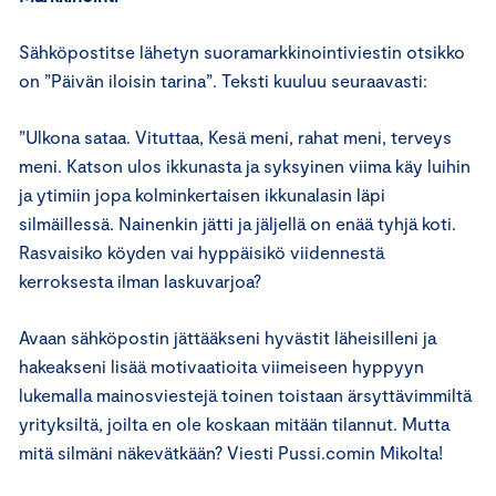
Sähköpostitse lähetyn suoramarkkinointiviestin otsikko
on ”Päivän iloisin tarina”. Teksti kuuluu seuraavasti:
”Ulkona sataa. Vituttaa, Kesä meni, rahat meni, terveys
meni. Katson ulos ikkunasta ja syksyinen viima käy luihin
ja ytimiin jopa kolminkertaisen ikkunalasin läpi
silmäillessä. Nainenkin jätti ja jäljellä on enää tyhjä koti.
Rasvaisiko köyden vai hyppäisikö viidennestä
kerroksesta ilman laskuvarjoa?
Avaan sähköpostin jättääkseni hyvästit läheisilleni ja
hakeakseni lisää motivaatioita viimeiseen hyppyyn
lukemalla mainosviestejä toinen toistaan ärsyttävimmiltä
yrityksiltä, joilta en ole koskaan mitään tilannut. Mutta
mitä silmäni näkevätkään? Viesti Pussi.comin Mikolta!