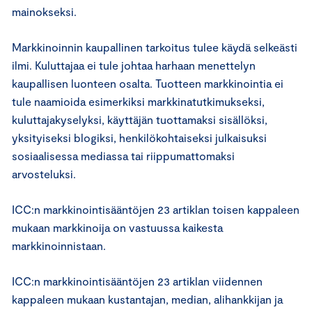
mainokseksi.
Markkinoinnin kaupallinen tarkoitus tulee käydä selkeästi
ilmi. Kuluttajaa ei tule johtaa harhaan menettelyn
kaupallisen luonteen osalta. Tuotteen markkinointia ei
tule naamioida esimerkiksi markkinatutkimukseksi,
kuluttajakyselyksi, käyttäjän tuottamaksi sisällöksi,
yksityiseksi blogiksi, henkilökohtaiseksi julkaisuksi
sosiaalisessa mediassa tai riippumattomaksi
arvosteluksi.
ICC:n markkinointisääntöjen 23 artiklan toisen kappaleen
mukaan markkinoija on vastuussa kaikesta
markkinoinnistaan.
ICC:n markkinointisääntöjen 23 artiklan viidennen
kappaleen mukaan kustantajan, median, alihankkijan ja