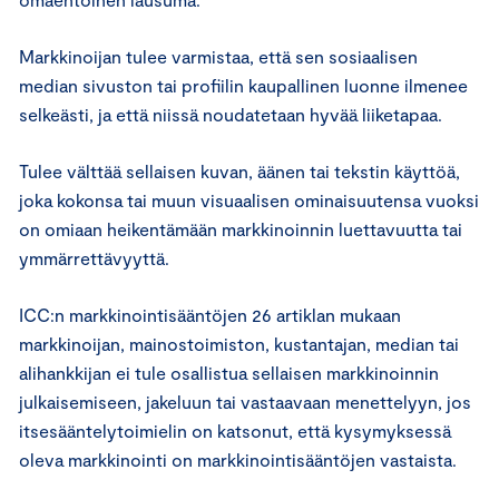
Markkinoijan tulee varmistaa, että sen sosiaalisen
median sivuston tai profiilin kaupallinen luonne ilmenee
selkeästi, ja että niissä noudatetaan hyvää liiketapaa.
Tulee välttää sellaisen kuvan, äänen tai tekstin käyttöä,
joka kokonsa tai muun visuaalisen ominaisuutensa vuoksi
on omiaan heikentämään markkinoinnin luettavuutta tai
ymmärrettävyyttä.
ICC:n markkinointisääntöjen 26 artiklan mukaan
markkinoijan, mainostoimiston, kustantajan, median tai
alihankkijan ei tule osallistua sellaisen markkinoinnin
julkaisemiseen, jakeluun tai vastaavaan menettelyyn, jos
itsesääntelytoimielin on katsonut, että kysymyksessä
oleva markkinointi on markkinointisääntöjen vastaista.