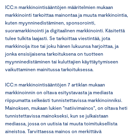
ICC:n markkinointisääntöjen määritelmien mukaan
markkinointi tarkoittaa mainontaa ja muuta markkinointia,
kuten myynninedistäminen, sponsorointi,
suoramarkkinointi ja digitaalinen markkinointi. Käsitettä
tulee tulkita laajasti. Se tarkoittaa viestintää, jota
markkinoija itse tai joku hänen lukuunsa harjoittaa, ja
jonka ensisijaisena tarkoituksena on tuotteen
myynninedistäminen tai kuluttajien käyttäytymiseen
vaikuttaminen mainitussa tarkoituksessa.
ICC:n markkinointisääntöjen 7 artiklan mukaan
markkinoinnin on oltava esitystavasta ja mediasta
riippumatta selkeästi tunnistettavissa markkinoinniksi.
Mainoksen, mukaan lukien ”natiivimainos”, on oltava heti
tunnistettavissa mainokseksi, kun se julkaistaan
mediassa, jossa on uutisia tai muuta toimituksellista
aineistoa. Tarvittaessa mainos on merkittävä