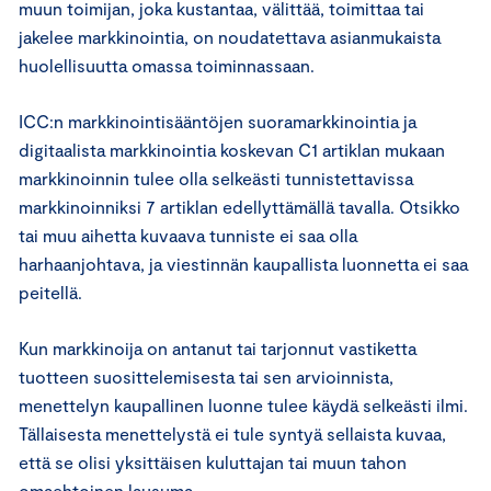
muun toimijan, joka kustantaa, välittää, toimittaa tai
jakelee markkinointia, on noudatettava asianmukaista
huolellisuutta omassa toiminnassaan.
ICC:n markkinointisääntöjen suoramarkkinointia ja
digitaalista markkinointia koskevan C1 artiklan mukaan
markkinoinnin tulee olla selkeästi tunnistettavissa
markkinoinniksi 7 artiklan edellyttämällä tavalla. Otsikko
tai muu aihetta kuvaava tunniste ei saa olla
harhaanjohtava, ja viestinnän kaupallista luonnetta ei saa
peitellä.
Kun markkinoija on antanut tai tarjonnut vastiketta
tuotteen suosittelemisesta tai sen arvioinnista,
menettelyn kaupallinen luonne tulee käydä selkeästi ilmi.
Tällaisesta menettelystä ei tule syntyä sellaista kuvaa,
että se olisi yksittäisen kuluttajan tai muun tahon
omaehtoinen lausuma.