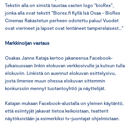
Tekstin alla on sinistä taustaa vasten logo ”bioRex”,
jonka alla ovat tekstit ”Biorex.fi Kyllä Isä Osaa - BioRex
Cinemas Rakastetun perheen odotettu paluu! Vuodet
ovat vierineet ja lapset ovat lentäneet tamperelaisest…”
Markkinoijan vastaus
Osakas Janne Kataja kertoo jakaneensa Facebook-
julkaisussaan linkin elokuvan verkkosivulle ja kutsun tulla
elokuviin. Linkistä on auennut elokuvan esittelysivu,
josta ilmenee muun ohessa elokuvan sittemmin
konkurssiin mennyt tuotantoyhtiö ja näyttelijät.
Katajan mukaan Facebook-alustalla on yleinen käytäntö,
että esiintyjät jakavat tietoa keikoistaan, teatterit
näytöksistään ja esimerkiksi tv-juontajat ohjelmistaan.