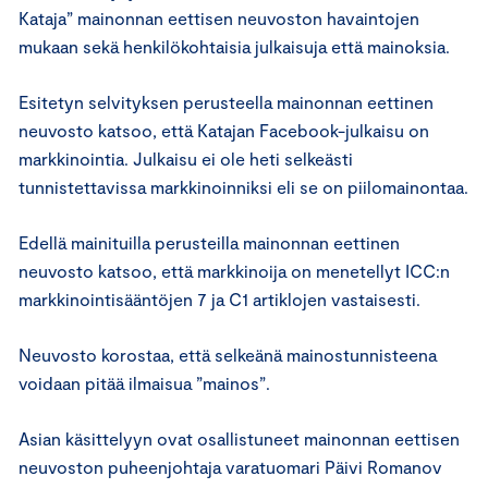
Kataja” mainonnan eettisen neuvoston havaintojen
mukaan sekä henkilökohtaisia julkaisuja että mainoksia.
Esitetyn selvityksen perusteella mainonnan eettinen
neuvosto katsoo, että Katajan Facebook-julkaisu on
markkinointia. Julkaisu ei ole heti selkeästi
tunnistettavissa markkinoinniksi eli se on piilomainontaa.
Edellä mainituilla perusteilla mainonnan eettinen
neuvosto katsoo, että markkinoija on menetellyt ICC:n
markkinointisääntöjen 7 ja C1 artiklojen vastaisesti.
Neuvosto korostaa, että selkeänä mainostunnisteena
voidaan pitää ilmaisua ”mainos”.
Asian käsittelyyn ovat osallistuneet mainonnan eettisen
neuvoston puheenjohtaja varatuomari Päivi Romanov