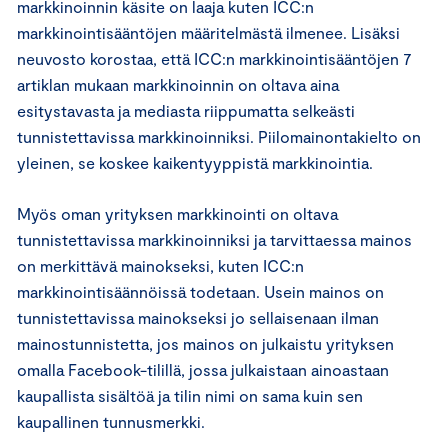
markkinoinnin käsite on laaja kuten ICC:n
markkinointisääntöjen määritelmästä ilmenee. Lisäksi
neuvosto korostaa, että ICC:n markkinointisääntöjen 7
artiklan mukaan markkinoinnin on oltava aina
esitystavasta ja mediasta riippumatta selkeästi
tunnistettavissa markkinoinniksi. Piilomainontakielto on
yleinen, se koskee kaikentyyppistä markkinointia.
Myös oman yrityksen markkinointi on oltava
tunnistettavissa markkinoinniksi ja tarvittaessa mainos
on merkittävä mainokseksi, kuten ICC:n
markkinointisäännöissä todetaan. Usein mainos on
tunnistettavissa mainokseksi jo sellaisenaan ilman
mainostunnistetta, jos mainos on julkaistu yrityksen
omalla Facebook-tilillä, jossa julkaistaan ainoastaan
kaupallista sisältöä ja tilin nimi on sama kuin sen
kaupallinen tunnusmerkki.