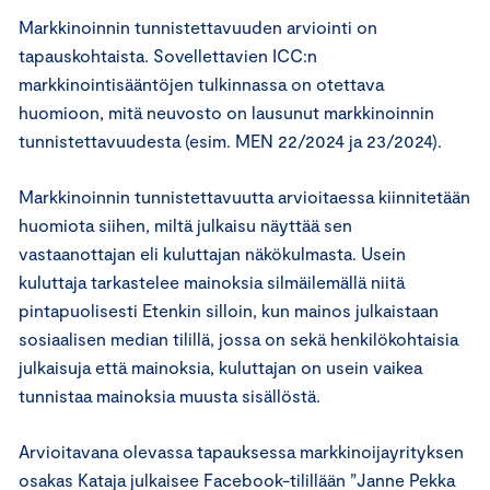
Markkinoinnin tunnistettavuuden arviointi on
tapauskohtaista. Sovellettavien ICC:n
markkinointisääntöjen tulkinnassa on otettava
huomioon, mitä neuvosto on lausunut markkinoinnin
tunnistettavuudesta (esim. MEN 22/2024 ja 23/2024).
Markkinoinnin tunnistettavuutta arvioitaessa kiinnitetään
huomiota siihen, miltä julkaisu näyttää sen
vastaanottajan eli kuluttajan näkökulmasta. Usein
kuluttaja tarkastelee mainoksia silmäilemällä niitä
pintapuolisesti Etenkin silloin, kun mainos julkaistaan
sosiaalisen median tilillä, jossa on sekä henkilökohtaisia
julkaisuja että mainoksia, kuluttajan on usein vaikea
tunnistaa mainoksia muusta sisällöstä.
Arvioitavana olevassa tapauksessa markkinoijayrityksen
osakas Kataja julkaisee Facebook-tilillään ”Janne Pekka