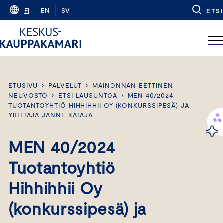
Skip
FI
EN
SV
ETSI
to
content
ETUSIVU
›
PALVELUT
›
MAINONNAN EETTINEN
NEUVOSTO
›
ETSI LAUSUNTOA
›
MEN 40/2024
TUOTANTOYHTIÖ HIHHIHHII OY (KONKURSSIPESÄ) JA
YRITTÄJÄ JANNE KATAJA
MEN 40/2024
Tuotantoyhtiö
Hihhihhii Oy
(konkurssipesä) ja