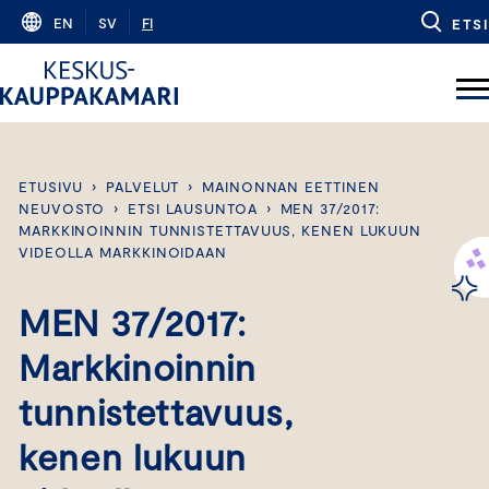
Skip
EN
SV
FI
ETSI
to
content
ETUSIVU
›
PALVELUT
›
MAINONNAN EETTINEN
NEUVOSTO
›
ETSI LAUSUNTOA
›
MEN 37/2017:
MARKKINOINNIN TUNNISTETTAVUUS, KENEN LUKUUN
VIDEOLLA MARKKINOIDAAN
MEN 37/2017:
Markkinoinnin
tunnistettavuus,
kenen lukuun