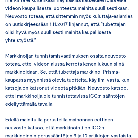
videon kaupallisesta luonteesta mainita suullisestikaan.
Neuvosto toteaa, että sittemmin myös kuluttaja-asiamies
on uutiskirjeessään 1.11.2017 linjannut, että ”tubettajan
olisi hyvä myös suullisesti mainita kaupallisesta
yhteistyöstä.”
Markkinoijan tunnistamisvaatimuksen osalta neuvosto
toteaa, ettei videon alussa kerrota kenen lukuun siinä
markkinoidaan. Se, että tubettaja markkinoi Prisma-
kaupassa myynnissä olevia tuotteita, käy ilmi vasta, kun
katsoja on katsonut videota pitkään. Neuvosto katsoo,
ettei markkinoija ole tunnistettavissa ICC:n sääntöjen
edellyttämällä tavalla.
Edellä mainituilla perusteilla mainonnan eettinen
neuvosto katsoo, että markkinointi on ICC:n
markkinoinnin perussääntöjen 9 ja 10 artiklojen vastaista.