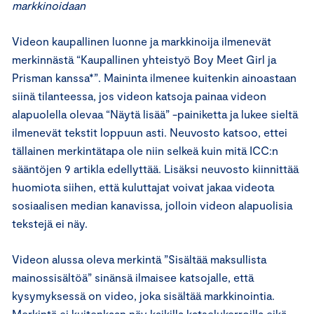
markkinoidaan
Videon kaupallinen luonne ja markkinoija ilmenevät
merkinnästä “Kaupallinen yhteistyö Boy Meet Girl ja
Prisman kanssa*”. Maininta ilmenee kuitenkin ainoastaan
siinä tilanteessa, jos videon katsoja painaa videon
alapuolella olevaa “Näytä lisää” -painiketta ja lukee sieltä
ilmenevät tekstit loppuun asti. Neuvosto katsoo, ettei
tällainen merkintätapa ole niin selkeä kuin mitä ICC:n
sääntöjen 9 artikla edellyttää. Lisäksi neuvosto kiinnittää
huomiota siihen, että kuluttajat voivat jakaa videota
sosiaalisen median kanavissa, jolloin videon alapuolisia
tekstejä ei näy.
Videon alussa oleva merkintä ”Sisältää maksullista
mainossisältöä” sinänsä ilmaisee katsojalle, että
kysymyksessä on video, joka sisältää markkinointia.
Merkintä ei kuitenkaan näy kaikilla katselukerroilla eikä