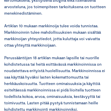
kertomuksena, yksityisenä blogina eikä itsenäisenä
arvosteluna, jos toimenpiteen tarkoituksena on tuotteen
menekinedistäminen.
Artiklan 10 mukaan markkinoija tulee voida tunnistaa.
Markkinoinnin tulee mahdollisuuksien mukaan sisältää
markkinoijan yhteystiedot, jotta kuluttaja voi vaivatta
ottaa yhteyttä markkinoijaan.
Perussääntöjen 18 artiklan mukaan lapsille tai nuorille
kohdistetussa tai heitä esittävässä markkinoinnissa on
noudatettava erityistä huolellisuutta. Markkinoinnissa ei
saa käyttää hyväksi lasten kokemattomuutta tai
herkkäuskoisuutta. Tuotteen ominaisuuksia ja käyttöä
esiteltäessä markkinoinnissa ei pidä liioitella tuotteen
todellista kokoa, arvoa, ominaisuuksia, kestävyyttä tai
toimivuutta. Lasten pitää pystyä tunnistamaan heille
kohdistettu markkinointi markkinoinniksi.