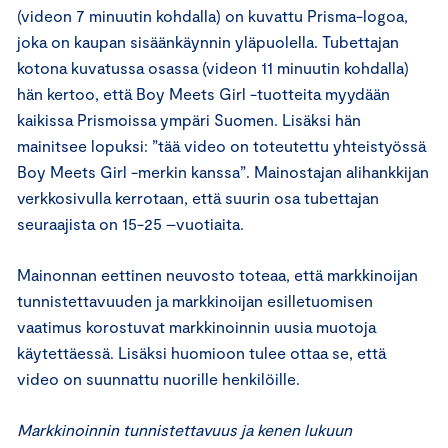
(videon 7 minuutin kohdalla) on kuvattu Prisma-logoa,
joka on kaupan sisäänkäynnin yläpuolella. Tubettajan
kotona kuvatussa osassa (videon 11 minuutin kohdalla)
hän kertoo, että Boy Meets Girl -tuotteita myydään
kaikissa Prismoissa ympäri Suomen. Lisäksi hän
mainitsee lopuksi: ”tää video on toteutettu yhteistyössä
Boy Meets Girl -merkin kanssa”. Mainostajan alihankkijan
verkkosivulla kerrotaan, että suurin osa tubettajan
seuraajista on 15-25 –vuotiaita.
Mainonnan eettinen neuvosto toteaa, että markkinoijan
tunnistettavuuden ja markkinoijan esilletuomisen
vaatimus korostuvat markkinoinnin uusia muotoja
käytettäessä. Lisäksi huomioon tulee ottaa se, että
video on suunnattu nuorille henkilöille.
Markkinoinnin tunnistettavuus ja kenen lukuun