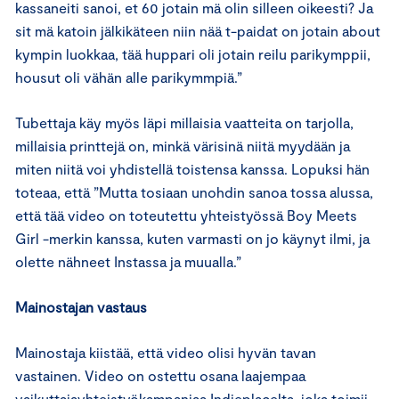
kassaneiti sanoi, et 60 jotain mä olin silleen oikeesti? Ja
sit mä katoin jälkikäteen niin nää t-paidat on jotain about
kympin luokkaa, tää huppari oli jotain reilu parikymppii,
housut oli vähän alle parikymmpiä.”
Tubettaja käy myös läpi millaisia vaatteita on tarjolla,
millaisia printtejä on, minkä värisinä niitä myydään ja
miten niitä voi yhdistellä toistensa kanssa. Lopuksi hän
toteaa, että ”Mutta tosiaan unohdin sanoa tossa alussa,
että tää video on toteutettu yhteistyössä Boy Meets
Girl -merkin kanssa, kuten varmasti on jo käynyt ilmi, ja
olette nähneet Instassa ja muualla.”
Mainostajan vastaus
Mainostaja kiistää, että video olisi hyvän tavan
vastainen. Video on ostettu osana laajempaa
vaikuttajayhteistyökampanjaa Indieplacelta, joka toimii