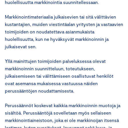
huolellisuutta markkinointia suunnitellessaan.
Markkinointimateriaalia julkaisevien tai sitä välittävien
kustantajien, muiden viestintäalan yritysten ja vastaavien
toimijoiden on noudatettava asianmukaista
huolellisuutta, kun ne hyväksyvät markkinoinnin ja
julkaisevat sen.
Yllä mainittujen toimijoiden palveluksessa olevat
markkinoinnin suunnitteluun, toteutukseen,
julkaisemiseen tai välittämiseen osallistuvat henkilöt
ovat asemansa mukaisessa vastuussa näiden
perussääntöjen noudattamisesta.
Perussäännöt koskevat kaikkia markkinoinnin muotoja ja
sisältöä. Perussääntöjä sovelletaan myös sellaiseen
markkinointiaineistoon, joka ei ole markkinoijan itsensä
laatimaa, kuten suositukset, lausunnot sekä kuva- ja