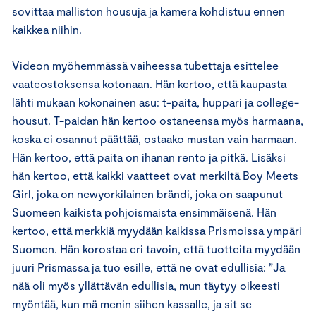
sovittaa malliston housuja ja kamera kohdistuu ennen
kaikkea niihin.
Videon myöhemmässä vaiheessa tubettaja esittelee
vaateostoksensa kotonaan. Hän kertoo, että kaupasta
lähti mukaan kokonainen asu: t-paita, huppari ja college-
housut. T-paidan hän kertoo ostaneensa myös harmaana,
koska ei osannut päättää, ostaako mustan vain harmaan.
Hän kertoo, että paita on ihanan rento ja pitkä. Lisäksi
hän kertoo, että kaikki vaatteet ovat merkiltä Boy Meets
Girl, joka on newyorkilainen brändi, joka on saapunut
Suomeen kaikista pohjoismaista ensimmäisenä. Hän
kertoo, että merkkiä myydään kaikissa Prismoissa ympäri
Suomen. Hän korostaa eri tavoin, että tuotteita myydään
juuri Prismassa ja tuo esille, että ne ovat edullisia: ”Ja
nää oli myös yllättävän edullisia, mun täytyy oikeesti
myöntää, kun mä menin siihen kassalle, ja sit se