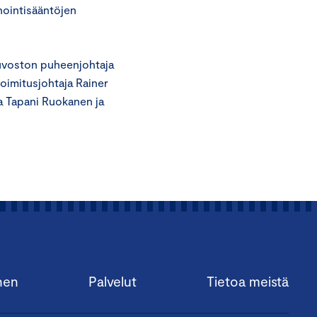
nointisääntöjen
euvoston puheenjohtaja
toimitusjohtaja Rainer
a Tapani Ruokanen ja
nen
Palvelut
Tietoa meistä