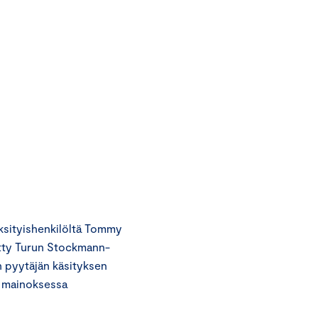
sityishenkilöltä Tommy
etty Turun Stockmann-
n pyytäjän käsityksen
s mainoksessa