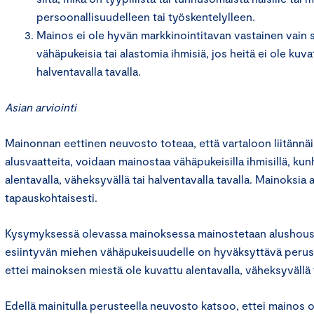
persoonallisuudelleen tai työskentelylleen.
Mainos ei ole hyvän markkinointitavan vastainen vain se
vähäpukeisia tai alastomia ihmisiä, jos heitä ei ole kuva
halventavalla tavalla.
Asian arviointi
Mainonnan eettinen neuvosto toteaa, että vartaloon liitännäis
alusvaatteita, voidaan mainostaa vähäpukeisilla ihmisillä, kunh
alentavalla, väheksyvällä tai halventavalla tavalla. Mainoksia 
tapauskohtaisesti.
Kysymyksessä olevassa mainoksessa mainostetaan alushousu
esiintyvän miehen vähäpukeisuudelle on hyväksyttävä perus
ettei mainoksen miestä ole kuvattu alentavalla, väheksyvällä t
Edellä mainitulla perusteella neuvosto katsoo, ettei mainos