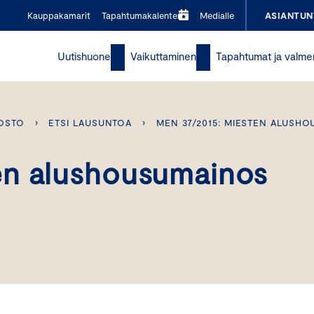
Kauppakamarit
Tapahtumakalenteri
Medialle
ASIANTUN
Uutishuone
Vaikuttaminen
Tapahtumat ja valme
OSTO
›
ETSI LAUSUNTOA
›
MEN 37/2015: MIESTEN ALUSH
en alushousumainos