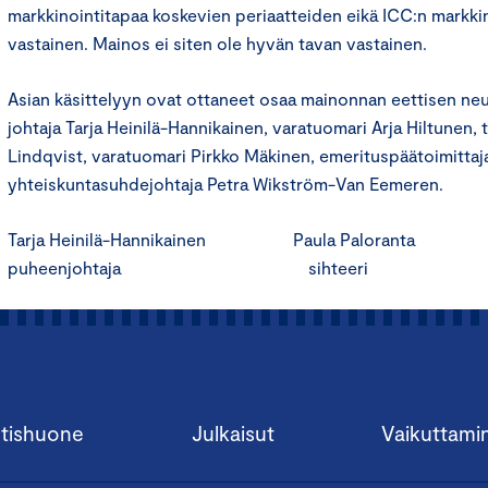
markkinointitapaa koskevien periaatteiden eikä ICC:n markki
vastainen. Mainos ei siten ole hyvän tavan vastainen.
Asian käsittelyyn ovat ottaneet osaa mainonnan eettisen n
johtaja Tarja Heinilä-Hannikainen, varatuomari Arja Hiltunen, 
Lindqvist, varatuomari Pirkko Mäkinen, emerituspäätoimittaj
yhteiskuntasuhdejohtaja Petra Wikström-Van Eemeren.
Tarja Heinilä-Hannikainen Paula Paloranta
puheenjohtaja sihteeri
tishuone
Julkaisut
Vaikuttami