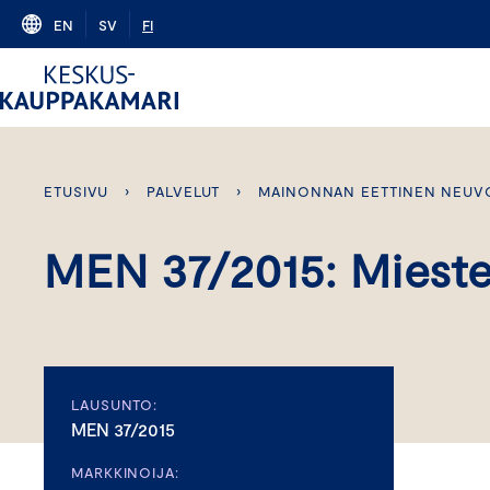
Skip
EN
SV
FI
to
content
ETUSIVU
›
PALVELUT
›
MAINONNAN EETTINEN NEUV
MEN 37/2015: Miest
LAUSUNTO:
MEN 37/2015
MARKKINOIJA: