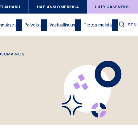
TIJAHAKU
HAE ANSIOMERKKIÄ
LIITY JÄSENEKSI
nnukset
Palvelut
Vastuullisuus
Tietoa meistä
ETSI
OUSUMAINOS