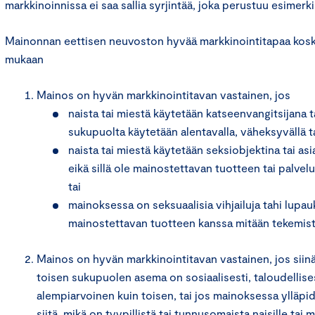
markkinoinnissa ei saa sallia syrjintää, joka perustuu esimer
Mainonnan eettisen neuvoston hyvää markkinointitapaa kosk
mukaan
Mainos on hyvän markkinointitavan vastainen, jos
naista tai miestä käytetään katseenvangitsijana t
sukupuolta käytetään alentavalla, väheksyvällä ta
naista tai miestä käytetään seksiobjektina tai as
eikä sillä ole mainostettavan tuotteen tai palvel
tai
mainoksessa on seksuaalisia vihjailuja tahi lupauks
mainostettavan tuotteen kanssa mitään tekemist
Mainos on hyvän markkinointitavan vastainen, jos siinä 
toisen sukupuolen asema on sosiaalisesti, taloudellisest
alempiarvoinen kuin toisen, tai jos mainoksessa ylläpi
siitä, mikä on tyypillistä tai tunnusomaista naisille tai m