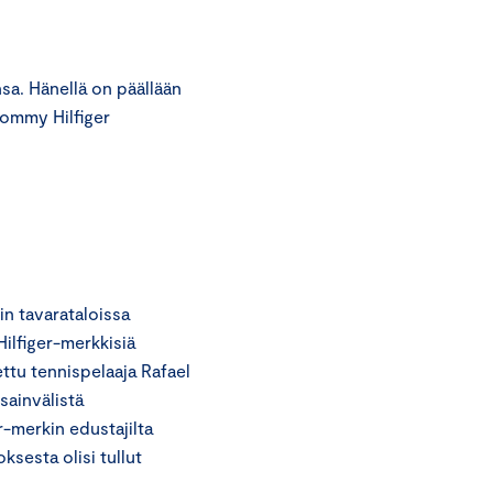
a. Hänellä on päällään
Tommy Hilfiger
 tavarataloissa
Hilfiger-merkkisiä
ettu tennispelaaja Rafael
sainvälistä
r-merkin edustajilta
ksesta olisi tullut