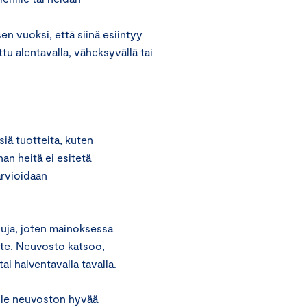
n vuoksi, että siinä esiintyy
ttu alentavalla, väheksyvällä tai
iä tuotteita, kuten
an heitä ei esitetä
arvioidaan
ja, joten mainoksessa
te. Neuvosto katsoo,
ai halventavalla tavalla.
 ole neuvoston hyvää