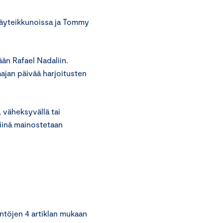
näyteikkunoissa ja Tommy
än Rafael Nadaliin.
ajan päivää harjoitusten
 väheksyvällä tai
siinä mainostetaan
ntöjen 4 artiklan mukaan