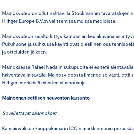
Mainosvideo on ollut nähtävillä Stockmannin tavaratalojen 
Hilfiger Europe B.V.:n valitsemissa muissa medioissa.
Mainosvideon sisältö liittyy kampanjan keulakuvana esiintyvä
Pukuhuone ja suihkussa käynti ovat oleellinen osa tennispela
ja otteluiden jälkeen.
Mainoksessa Rafael Nadalin sukupuolta ei esitetä alentavalla,
halventavalla tavalla. Mainosvideosta ilmenee selvästi, että 
Hilfiger-merkkisiä miesten alushousuja.
Mainonnan eettisen neuvoston lausunto
Sovellettavat säännökset
Kansainvälisen kauppakamarin ICC:n markkinoinnin perussää