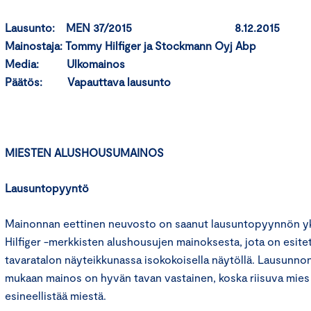
Lausunto: MEN 37/2015 8.12.2015
Mainostaja: Tommy Hilfiger ja Stockmann Oyj Abp
Media: Ulkomainos
Päätös: Vapauttava lausunto
MIESTEN ALUSHOUSUMAINOS
Lausuntopyyntö
Mainonnan eettinen neuvosto on saanut lausuntopyynnön yk
Hilfiger -merkkisten alushousujen mainoksesta, jota on esit
tavaratalon näyteikkunassa isokokoisella näytöllä. Lausunno
mukaan mainos on hyvän tavan vastainen, koska riisuva mie
esineellistää miestä.