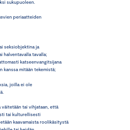
kiksi sukupuoleen.
evien periaatteiden
ai seksiobjektina ja
i halventavalla tavalla;
iattomasti katseenvangitsijana
un kanssa mitään tekemistä;
ia, joilla ei ole
ä.
väitetään tai vihjataan, että
i tai kulturellisesti
detään kaavamaista roolikäsitystä
iehille tai heidän