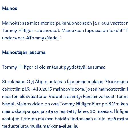
Mainos
Mainoksessa mies menee pukuhuoneeseen ja riisuu vaatteens
Tommy Hilfiger -alushousut. Mainoksen lopussa on tekstit ”
underwear. #TommyxNadal.”
Mainostajan lausuma
Tommy Hilfiger ei ole antanut pyydettyä lausumaa.
Stockmann Oyj Abp:n antaman lausuman mukaan Stockmannin
esitettiin 21.9.–4.10.2015 mainosvideota, jossa mainostettiin 
miesten alusvaatteita. Videolla esiintyi kansainvälisesti tunn
Nadal. Mainosvideo on osa Tommy Hilfiger Europe B.V.:n kan
mainoskampanjaa, ja sitä on esitetty lähes 30 maassa. Hilfige
saatujen tietojen mukaan heidän tiedossaan ei ole, että maino
tiedusteluita muilla markkina-alueilla.