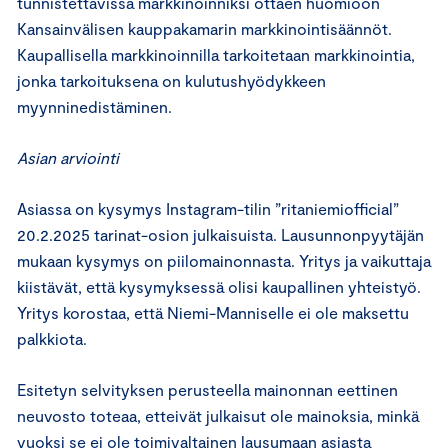
tunnistettavissa markkinoinniksi ottaen huomioon
Kansainvälisen kauppakamarin markkinointisäännöt.
Kaupallisella markkinoinnilla tarkoitetaan markkinointia,
jonka tarkoituksena on kulutushyödykkeen
myynninedistäminen.
Asian arviointi
Asiassa on kysymys Instagram-tilin ”ritaniemiofficial”
20.2.2025 tarinat-osion julkaisuista. Lausunnonpyytäjän
mukaan kysymys on piilomainonnasta. Yritys ja vaikuttaja
kiistävät, että kysymyksessä olisi kaupallinen yhteistyö.
Yritys korostaa, että Niemi-Manniselle ei ole maksettu
palkkiota.
Esitetyn selvityksen perusteella mainonnan eettinen
neuvosto toteaa, etteivät julkaisut ole mainoksia, minkä
vuoksi se ei ole toimivaltainen lausumaan asiasta