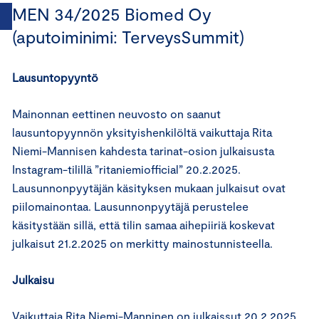
MEN 34/2025 Biomed Oy
(aputoiminimi: TerveysSummit)
Lausuntopyyntö
Mainonnan eettinen neuvosto on saanut
lausuntopyynnön yksityishenkilöltä vaikuttaja Rita
Niemi-Mannisen kahdesta tarinat-osion julkaisusta
Instagram-tilillä ”ritaniemiofficial” 20.2.2025.
Lausunnonpyytäjän käsityksen mukaan julkaisut ovat
piilomainontaa. Lausunnonpyytäjä perustelee
käsitystään sillä, että tilin samaa aihepiiriä koskevat
julkaisut 21.2.2025 on merkitty mainostunnisteella.
Julkaisu
Vaikuttaja Rita Niemi-Manninen on julkaissut 20.2.2025