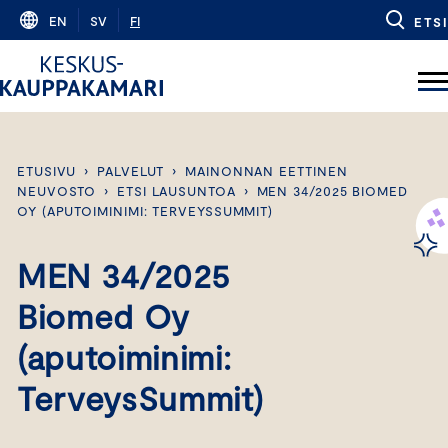
Skip
EN
SV
FI
ETSI
to
content
ETUSIVU
›
PALVELUT
›
MAINONNAN EETTINEN
NEUVOSTO
›
ETSI LAUSUNTOA
›
MEN 34/2025 BIOMED
OY (APUTOIMINIMI: TERVEYSSUMMIT)
MEN 34/2025
Biomed Oy
(aputoiminimi:
TerveysSummit)