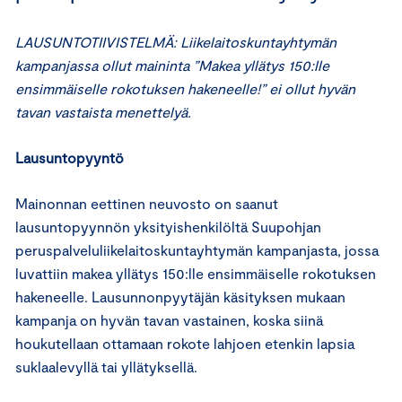
LAUSUNTOTIIVISTELMÄ: Liikelaitoskuntayhtymän
kampanjassa ollut maininta
”Makea yllätys 150:lle
ensimmäiselle rokotuksen hakeneelle!” ei ollut hyvän
tavan vastaista menettelyä.
Lausuntopyyntö
Mainonnan eettinen neuvosto on saanut
lausuntopyynnön yksityishenkilöltä Suupohjan
peruspalveluliikelaitoskuntayhtymän kampanjasta, jossa
luvattiin makea yllätys 150:lle ensimmäiselle rokotuksen
hakeneelle. Lausunnonpyytäjän käsityksen mukaan
kampanja on hyvän tavan vastainen, koska siinä
houkutellaan ottamaan rokote lahjoen etenkin lapsia
suklaalevyllä tai yllätyksellä.