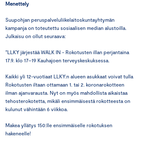
Menettely
Suupohjan peruspalveluliikelaitoskuntayhtymän
kampanja on toteutettu sosiaalisen median alustoilla.
Julkaisu on ollut seuraava:
”LLKY järjestää WALK IN - Rokotusten illan perjantaina
17.9. klo 17–19 Kauhajoen terveyskeskuksessa.
Kaikki yli 12-vuotiaat LLKY:n alueen asukkaat voivat tulla
Rokotusten iltaan ottamaan 1. tai 2. koronarokotteen
ilman ajanvarausta. Nyt on myös mahdollista aikaistaa
tehosterokotetta, mikäli ensimmäisestä rokotteesta on
kulunut vähintään 6 viikkoa.
Makea yllätys 150:lle ensimmäiselle rokotuksen
hakeneelle!