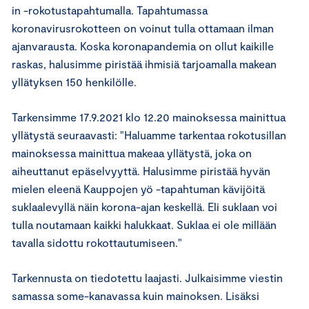
in -rokotustapahtumalla. Tapahtumassa
koronavirusrokotteen on voinut tulla ottamaan ilman
ajanvarausta. Koska koronapandemia on ollut kaikille
raskas, halusimme piristää ihmisiä tarjoamalla makean
yllätyksen 150 henkilölle.
Tarkensimme 17.9.2021 klo 12.20 mainoksessa mainittua
yllätystä seuraavasti: "Haluamme tarkentaa rokotusillan
mainoksessa mainittua makeaa yllätystä, joka on
aiheuttanut epäselvyyttä. Halusimme piristää hyvän
mielen eleenä Kauppojen yö -tapahtuman kävijöitä
suklaalevyllä näin korona-ajan keskellä. Eli suklaan voi
tulla noutamaan kaikki halukkaat. Suklaa ei ole millään
tavalla sidottu rokottautumiseen."
Tarkennusta on tiedotettu laajasti. Julkaisimme viestin
samassa some-kanavassa kuin mainoksen. Lisäksi