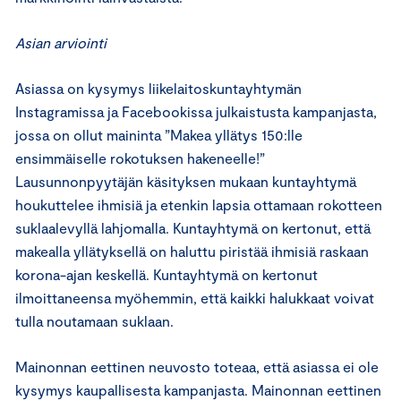
Asian arviointi
Asiassa on kysymys liikelaitoskuntayhtymän
Instagramissa ja Facebookissa julkaistusta kampanjasta,
jossa on ollut maininta ”Makea yllätys 150:lle
ensimmäiselle rokotuksen hakeneelle!”
Lausunnonpyytäjän käsityksen mukaan kuntayhtymä
houkuttelee ihmisiä ja etenkin lapsia ottamaan rokotteen
suklaalevyllä lahjomalla. Kuntayhtymä on kertonut, että
makealla yllätyksellä on haluttu piristää ihmisiä raskaan
korona-ajan keskellä. Kuntayhtymä on kertonut
ilmoittaneensa myöhemmin, että kaikki halukkaat voivat
tulla noutamaan suklaan.
Mainonnan eettinen neuvosto toteaa, että asiassa ei ole
kysymys kaupallisesta kampanjasta. Mainonnan eettinen