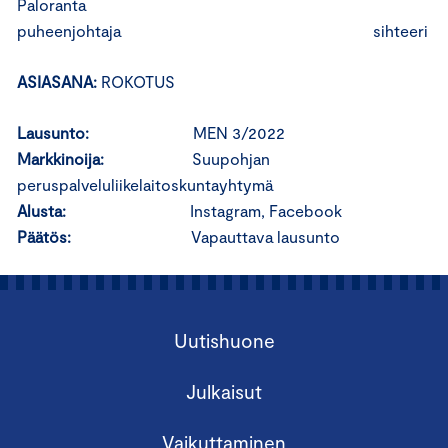
Paloranta
puheenjohtaja sihteeri
ASIASANA:
ROKOTUS
Lausunto:
MEN 3/2022
Markkinoija:
Suupohjan
peruspalveluliikelaitoskuntayhtymä
Alusta:
Instagram, Facebook
Päätös:
Vapauttava lausunto
Uutishuone
Julkaisut
Vaikuttaminen