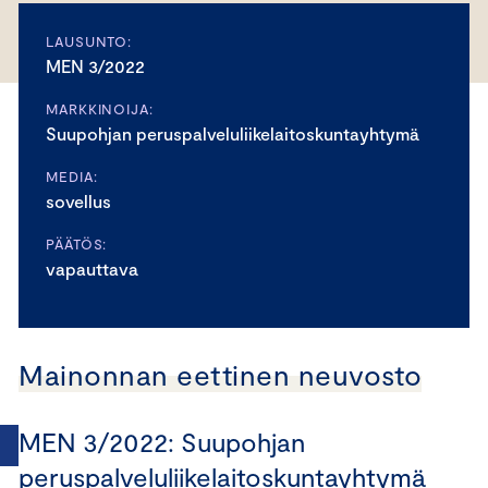
LAUSUNTO:
MEN 3/2022
MARKKINOIJA:
Suupohjan peruspalveluliikelaitoskuntayhtymä
MEDIA:
sovellus
PÄÄTÖS:
vapauttava
Mainonnan eettinen neuvosto
MEN 3/2022: Suupohjan
peruspalveluliikelaitoskuntayhtymä