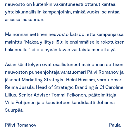
neuvosto on kuitenkin vakiintuneesti ottanut kantaa
yhteiskunnallisiin kampanjoihin, minkä vuoksi se antaa
asiassa lausunnon.
Mainonnan eettinen neuvosto katsoo, että kampanjassa
mainittu ”Makea yllätys 150:lle ensimmäiselle rokotuksen
hakeneelle!” ei ole hyvän tavan vastaista menettelyä.
Asian käsittelyyn ovat osallistuneet mainonnan eettisen
neuvoston puheenjohtaja varatuomari Päivi Romanov ja
jäsenet Marketing Strategist Heini Hussam, varatuomari
Reima Jussila, Head of Strategic Branding & CI Caroline
Lilius, Senior Advisor Tommi Pelkonen, päätoimittaja
Ville Pohjonen ja oikeustieteen kandidaatti Johanna
Suurpää.
Päivi Romanov Paula