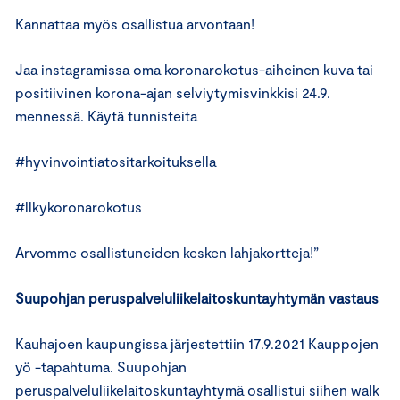
Kannattaa myös osallistua arvontaan!
Jaa instagramissa oma koronarokotus-aiheinen kuva tai
positiivinen korona-ajan selviytymisvinkkisi 24.9.
mennessä. Käytä tunnisteita
#hyvinvointiatositarkoituksella
#llkykoronarokotus
Arvomme osallistuneiden kesken lahjakortteja!”
Suupohjan peruspalveluliikelaitoskuntayhtymän vastaus
Kauhajoen kaupungissa järjestettiin 17.9.2021 Kauppojen
yö -tapahtuma. Suupohjan
peruspalveluliikelaitoskuntayhtymä osallistui siihen walk