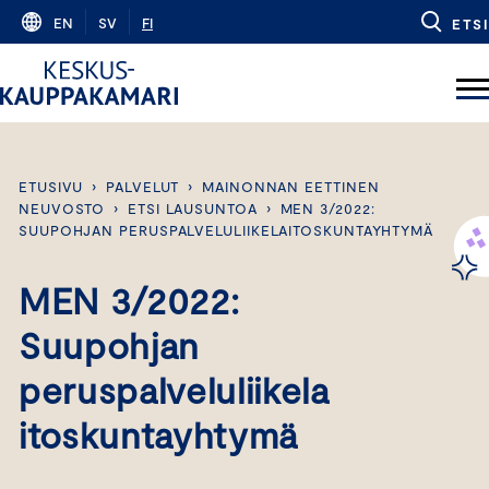
Skip
EN
SV
FI
ETSI
to
content
ETUSIVU
›
PALVELUT
›
MAINONNAN EETTINEN
NEUVOSTO
›
ETSI LAUSUNTOA
›
MEN 3/2022:
SUUPOHJAN PERUSPALVELULIIKELAITOSKUNTAYHTYMÄ
MEN 3/2022:
Suupohjan
peruspalveluliikela
itoskuntayhtymä