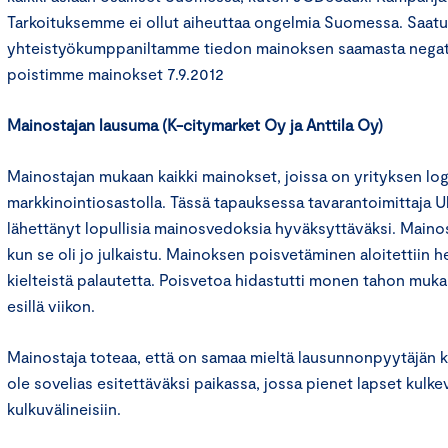
Tarkoituksemme ei ollut aiheuttaa ongelmia Suomessa. Saa
yhteistyökumppaniltamme tiedon mainoksen saamasta negatii
poistimme mainokset 7.9.2012
Mainostajan lausuma (K-citymarket Oy ja Anttila Oy)
Mainostajan mukaan kaikki mainokset, joissa on yrityksen log
markkinointiosastolla. Tässä tapauksessa tavarantoimittaja U
lähettänyt lopullisia mainosvedoksia hyväksyttäväksi. Mainos 
kun se oli jo julkaistu. Mainoksen poisvetäminen aloitettiin het
kielteistä palautetta. Poisvetoa hidastutti monen tahon muka
esillä viikon.
Mainostaja toteaa, että on samaa mieltä lausunnonpyytäjän ka
ole sovelias esitettäväksi paikassa, jossa pienet lapset kulkeva
kulkuvälineisiin.