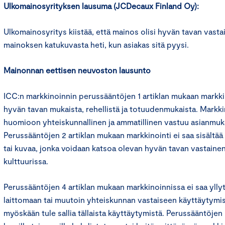
Ulkomainosyrityksen lausuma (JCDecaux Finland Oy):
Ulkomainosyritys kiistää, että mainos olisi hyvän tavan vasta
mainoksen katukuvasta heti, kun asiakas sitä pyysi.
Mainonnan eettisen neuvoston lausunto
ICC:n markkinoinnin perussääntöjen 1 artiklan mukaan markkin
hyvän tavan mukaista, rehellistä ja totuudenmukaista. Markk
huomioon yhteiskunnallinen ja ammatillinen vastuu asianmukai
Perussääntöjen 2 artiklan mukaan markkinointi ei saa sisältää s
tai kuvaa, jonka voidaan katsoa olevan hyvän tavan vastaine
kulttuurissa.
Perussääntöjen 4 artiklan mukaan markkinoinnissa ei saa yllyt
laittomaan tai muutoin yhteiskunnan vastaiseen käyttäytymis
myöskään tule sallia tällaista käyttäytymistä. Perussääntöjen