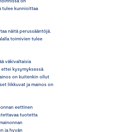
inoinnissa on
ä tulee kunnioittaa
taa näitä perussääntöjä.
lalla toimivien tulee
ä väkivaltaisia
, ettei kysymyksessä
inos on kuitenkin ollut
pset liikkuvat ja mainos on
nonnan eettinen
tettavaa tuotetta
n mainonnan
en ja hyvän