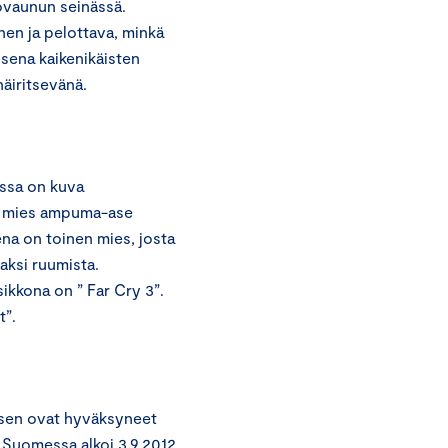
ovaunun seinässä.
en ja pelottava, minkä
isena kaikenikäisten
äiritsevänä.
essa on kuva
en mies ampuma-ase
a on toinen mies, josta
aksi ruumista.
ikkona on ” Far Cry 3”.
t”.
ksen ovat hyväksyneet
 Suomessa alkoi 3.9.2012.