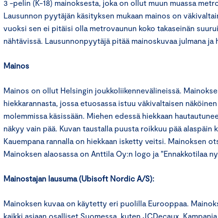
3 -pelin (K-18) mainoksesta, joka on ollut muun muassa metr
Lausunnon pyytäjän käsityksen mukaan mainos on väkivaltain
vuoksi sen ei pitäisi olla metrovaunun koko takaseinän suuru
nähtävissä. Lausunnonpyytäjä pitää mainoskuvaa julmana ja h
Mainos
Mainos on ollut Helsingin joukkoliikennevälineissä. Mainoks
hiekkarannasta, jossa etuosassa istuu väkivaltaisen näköin
molemmissa käsissään. Miehen edessä hiekkaan hautautuneen
näkyy vain pää. Kuvan taustalla puusta roikkuu pää alaspäin k
Kauempana rannalla on hiekkaan isketty veitsi. Mainoksen ots
Mainoksen alaosassa on Anttila Oy:n logo ja ”Ennakkotilaa ny
Mainostajan lausuma (Ubisoft Nordic A/S):
Mainoksen kuvaa on käytetty eri puolilla Eurooppaa. Maino
kaikki asiaan osalliset Suomessa, kuten JCDecaux. Kampanja