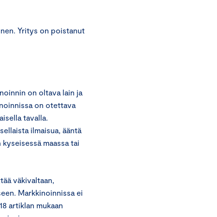
inen. Yritys on poistanut
oinnin on oltava lain ja
inoinnissa on otettava
sella tavalla.
ellaista ilmaisua, ääntä
n kyseisessä maassa tai
tää väkivaltaan,
een. Markkinoinnissa ei
 18 artiklan mukaan