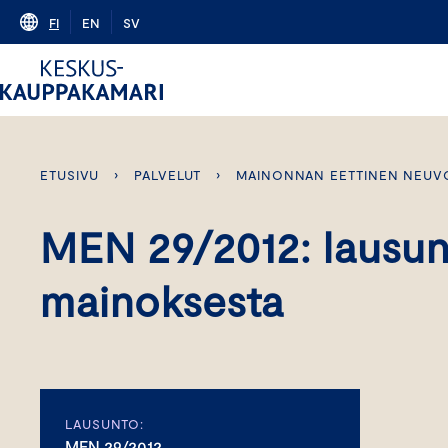
Skip
FI
EN
SV
to
content
ETUSIVU
›
PALVELUT
›
MAINONNAN EETTINEN NEUV
MEN 29/2012: lausunt
mainoksesta
LAUSUNTO:
MEN 29/2012