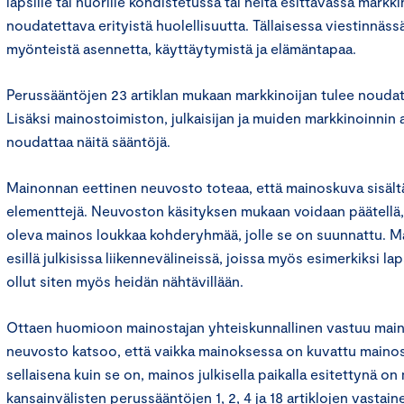
lapsille tai nuorille kohdistetussa tai heitä esittävässä markk
noudatettava erityistä huolellisuutta. Tällaisessa viestinnäss
myönteistä asennetta, käyttäytymistä ja elämäntapaa.
Perussääntöjen 23 artiklan mukaan markkinoijan tulee noudat
Lisäksi mainostoimiston, julkaisijan ja muiden markkinoinnin a
noudattaa näitä sääntöjä.
Mainonnan eettinen neuvosto toteaa, että mainoskuva sisältä
elementtejä. Neuvoston käsityksen mukaan voidaan päätellä
oleva mainos loukkaa kohderyhmää, jolle se on suunnattu. Ma
esillä julkisissa liikennevälineissä, joissa myös esimerkiksi la
ollut siten myös heidän nähtävillään.
Ottaen huomioon mainostajan yhteiskunnallinen vastuu mai
neuvosto katsoo, että vaikka mainoksessa on kuvattu mainos
sellaisena kuin se on, mainos julkisella paikalla esitettynä o
kansainvälisten perussääntöjen 1, 2, 4 ja 18 artiklojen vastain