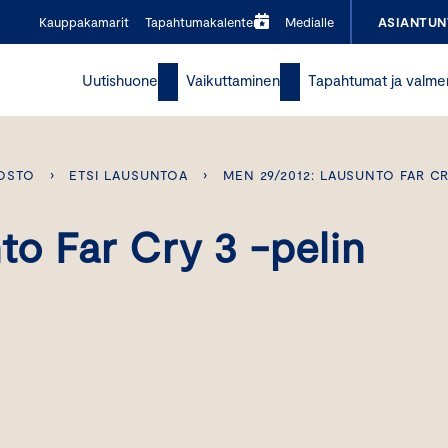
Kauppakamarit
Tapahtumakalenteri
Medialle
ASIANTUN
Uutishuone
Vaikuttaminen
Tapahtumat ja valme
OSTO
›
ETSI LAUSUNTOA
›
MEN 29/2012: LAUSUNTO FAR C
o Far Cry 3 -pelin