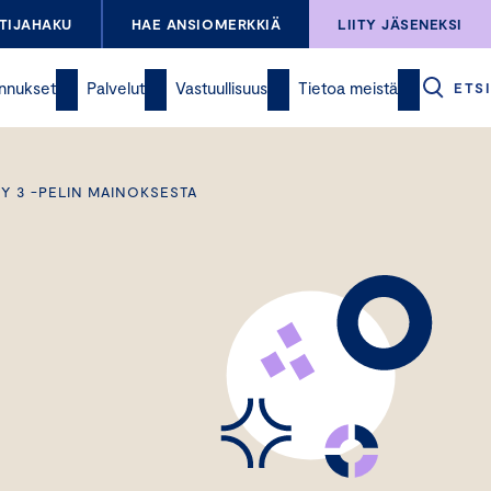
TIJAHAKU
HAE ANSIOMERKKIÄ
LIITY JÄSENEKSI
nnukset
Palvelut
Vastuullisuus
Tietoa meistä
ETSI
RY 3 -PELIN MAINOKSESTA