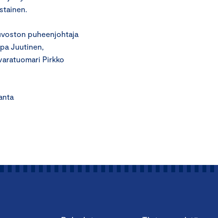
stainen.
euvoston puheenjohtaja
rpa Juutinen,
 varatuomari Pirkko
ta