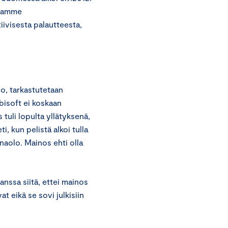
tuamme
visesta palautteesta,
o, tarkastutetaan
bisoft ei koskaan
tuli lopulta yllätyksenä,
i, kun pelistä alkoi tulla
naolo. Mainos ehti olla
nssa siitä, ettei mainos
t eikä se sovi julkisiin