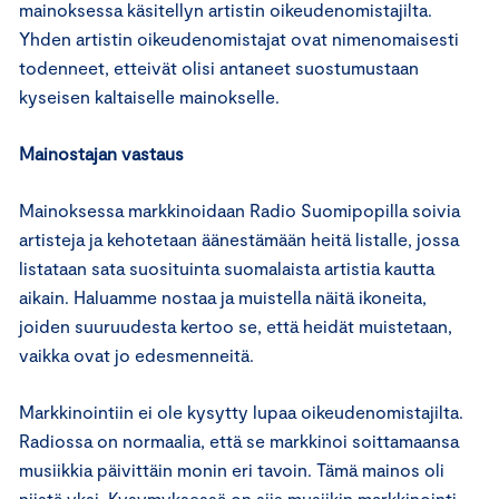
mainoksessa käsitellyn artistin oikeudenomistajilta.
Yhden artistin oikeudenomistajat ovat nimenomaisesti
todenneet, etteivät olisi antaneet suostumustaan
kyseisen kaltaiselle mainokselle.
Mainostajan vastaus
Mainoksessa markkinoidaan Radio Suomipopilla soivia
artisteja ja kehotetaan äänestämään heitä listalle, jossa
listataan sata suosituinta suomalaista artistia kautta
aikain. Haluamme nostaa ja muistella näitä ikoneita,
joiden suuruudesta kertoo se, että heidät muistetaan,
vaikka ovat jo edesmenneitä.
Markkinointiin ei ole kysytty lupaa oikeudenomistajilta.
Radiossa on normaalia, että se markkinoi soittamaansa
musiikkia päivittäin monin eri tavoin. Tämä mainos oli
niistä yksi. Kysymyksessä on siis musiikin markkinointi,