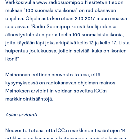
Verkkosivulla www.radiosuomipop.fi esitetyn tiedon
mukaan ”100 suomalaista ikonia” on radiokanavan
ohjelma. Ohjelmasta kerrotaan 2.10.2017 muun muassa
seuraavaa: ”Radio Suomipop koosti kuulijoidensa
äänestystulosten perusteella 100 suomalaista ikonia,
joita käydään läpi joka arkipäivä kello 12 ja kello 17. Lista
huipentuu joulukuussa, jolloin selviää, kuka on ikonien
ikoni!”
Mainonnan eettinen neuvosto toteaa, että
kysymyksessä on radiokanavan ohjelman mainos.
Mainoksen arviointiin voidaan soveltaa ICC:n
markkinointisääntöjä.
Asian arviointi
Neuvosto toteaa, että ICC:n markkinointisääntöjen 14
artiklassa on kysymys yksityisyyden suojasta laajassa