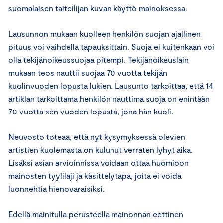
suomalaisen taiteilijan kuvan käyttö mainoksessa.
Lausunnon mukaan kuolleen henkilön suojan ajallinen
pituus voi vaihdella tapauksittain. Suoja ei kuitenkaan voi
olla tekijänoikeussuojaa pitempi. Tekijänoikeuslain
mukaan teos nauttii suojaa 70 vuotta tekijän
kuolinvuoden lopusta lukien. Lausunto tarkoittaa, että 14
artiklan tarkoittama henkilön nauttima suoja on enintään
70 vuotta sen vuoden lopusta, jona hän kuoli.
Neuvosto toteaa, että nyt kysymyksessä olevien
artistien kuolemasta on kulunut verraten lyhyt aika.
Lisäksi asian arvioinnissa voidaan ottaa huomioon
mainosten tyylilaji ja käsittelytapa, joita ei voida
luonnehtia hienovaraisiksi.
Edellä mainitulla perusteella mainonnan eettinen