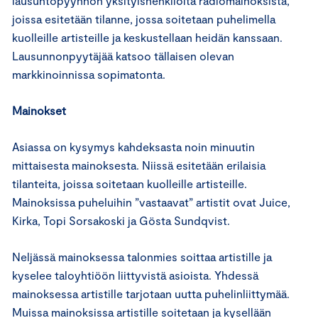
lausuntopyynnön yksityishenkilöltä radiomainoksista,
joissa esitetään tilanne, jossa soitetaan puhelimella
kuolleille artisteille ja keskustellaan heidän kanssaan.
Lausunnonpyytäjää katsoo tällaisen olevan
markkinoinnissa sopimatonta.
Mainokset
Asiassa on kysymys kahdeksasta noin minuutin
mittaisesta mainoksesta. Niissä esitetään erilaisia
tilanteita, joissa soitetaan kuolleille artisteille.
Mainoksissa puheluihin ”vastaavat” artistit ovat Juice,
Kirka, Topi Sorsakoski ja Gösta Sundqvist.
Neljässä mainoksessa talonmies soittaa artistille ja
kyselee taloyhtiöön liittyvistä asioista. Yhdessä
mainoksessa artistille tarjotaan uutta puhelinliittymää.
Muissa mainoksissa artistille soitetaan ja kysellään