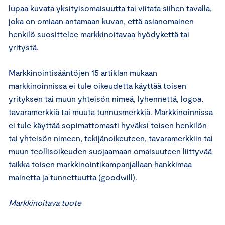
lupaa kuvata yksityisomaisuutta tai viitata siihen tavalla,
joka on omiaan antamaan kuvan, että asianomainen
henkilö suosittelee markkinoitavaa hyödykettä tai
yritystä.
Markkinointisääntöjen 15 artiklan mukaan
markkinoinnissa ei tule oikeudetta käyttää toisen
yrityksen tai muun yhteisön nimeä, lyhennettä, logoa,
tavaramerkkiä tai muuta tunnusmerkkiä. Markkinoinnissa
ei tule käyttää sopimattomasti hyväksi toisen henkilön
tai yhteisön nimeen, tekijänoikeuteen, tavaramerkkiin tai
muun teollisoikeuden suojaamaan omaisuuteen liittyvää
taikka toisen markkinointikampanjallaan hankkimaa
mainetta ja tunnettuutta (goodwill).
Markkinoitava tuote