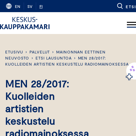
Skip
EN
SV
FI
ETSI
to
content
ETUSIVU
›
PALVELUT
›
MAINONNAN EETTINEN
NEUVOSTO
›
ETSI LAUSUNTOA
›
MEN 28/2017:
KUOLLEIDEN ARTISTIEN KESKUSTELU RADIOMAINOKSESSA
MEN 28/2017:
Kuolleiden
artistien
keskustelu
radiomainoksessa