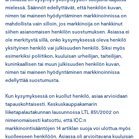
mielessä. Säännöt edellyttävät, että henkilön kuvan,
nimen tai maineen hyödyntäminen markkinoinnissa on
mahdollista vain silloin, jos markkinoija on hankkinut
siihen asianomaisen henkilön suostumuksen. Asiassa ei
ole merkitystä sillä, onko kysymyksessä oleva henkilö
yksityinen henkilö vai julkisuuden henkilö. Siksi myös
esimerkiksi poliitikon, kuuluisan urheilijan, taiteilijan,
kuninkaallisen tai muun julkisuuden henkilön kuvan,
nimen tai maineen hyödyntäminen markkinoinnissa
edellyttää suostumusta.
Kun kysymyksessä on kuollut henkilö, asiaa arvioidaan
tapauskohtaisesti. Keskuskauppakamarin
liiketapalautakunnan lausunnossa LTL 851/2002 on
nimenomaisesti katsottu, että ICC:n
markkinointisääntöjen 14 artiklan suoja voi ulottua myös
kuolleeseen henkilöön. Asiassa oli arvioitavana kuuluisan