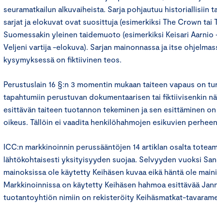
seuramatkailun alkuvaiheista. Sarja pohjautuu historiallisiin t
sarjat ja elokuvat ovat suosittuja (esimerkiksi The Crown tai 
Suomessakin yleinen taidemuoto (esimerkiksi Keisari Aarnio -
Veljeni vartija -elokuva). Sarjan mainonnassa ja itse ohjelmas
kysymyksessä on fiktiivinen teos.
Perustuslain 16 §:n 3 momentin mukaan taiteen vapaus on turva
tapahtumiin perustuvan dokumentaarisen tai fiktiivisenkin n
esittävän taiteen tuotannon tekeminen ja sen esittäminen on 
oikeus. Tällöin ei vaadita henkilöhahmojen esikuvien perheen
ICC:n markkinoinnin perussääntöjen 14 artiklan osalta toteamm
lähtökohtaisesti yksityisyyden suojaa. Selvyyden vuoksi San
mainoksissa ole käytetty Keihäsen kuvaa eikä häntä ole maini
Markkinoinnissa on käytetty Keihäsen hahmoa esittävää Jann
tuotantoyhtiön nimiin on rekisteröity Keihäsmatkat-tavarame