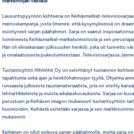
Markkinoijan vastaus
Lausuntopyynnön kohteena on Keihäsmatkat-televisiosarjaa
mainoskampanja, josta ilmenee, että kysymyksessä on draam
esiintyneet sarjan päähahmot. Sarja on saanut inspiraationsa 
toimineesta Keihäsmatkat-matkatoimistosta ja sen perustajas
Hän oli elinaikanaan julkisuuden henkilö, joka oli tunnettu vä
ja omalaatuisesta pukeutumisestaan. Televisiosarjassa Janne 
Tuotantoyhtiö Hihhihhii Oy on selvittänyt tuotannon kohtee
tapahtumia sekä ajan ja henkilöhahmojen tyyliä. Ohjelma am
runsaasta julkisesta taustamateriaalista, jota on etsitty kansal
lehtiartikkeleista ja muista aikalaiskuvauksista. Sarjaa on kuv
perustuen ja Keihäsen imagon mukaisesti tuotantoyhtiön tait
huomioiden. Keihästä esitetään sarjassa ja sen markkinoinni
mukaisesti.
Keihänen on ollut esikuva sarjan päähahmolle, mutta sarja on 