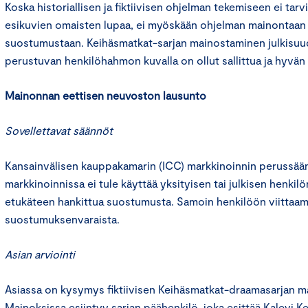
Koska historiallisen ja fiktiivisen ohjelman tekemiseen ei tar
esikuvien omaisten lupaa, ei myöskään ohjelman mainontaan
suostumustaan. Keihäsmatkat-sarjan mainostaminen julkisu
perustuvan henkilöhahmon kuvalla on ollut sallittua ja hyvän
Mainonnan eettisen neuvoston lausunto
Sovellettavat säännöt
Kansainvälisen kauppakamarin (ICC) markkinoinnin perussään
markkinoinnissa ei tule käyttää yksityisen tai julkisen henkil
etukäteen hankittua suostumusta. Samoin henkilöön viittaa
suostumuksenvaraista.
Asian arviointi
Asiassa on kysymys fiktiivisen Keihäsmatkat-draamasarjan ma
Mainoksissa esiintyy sarjan päähenkilö, joka esittää Kalevi Ke