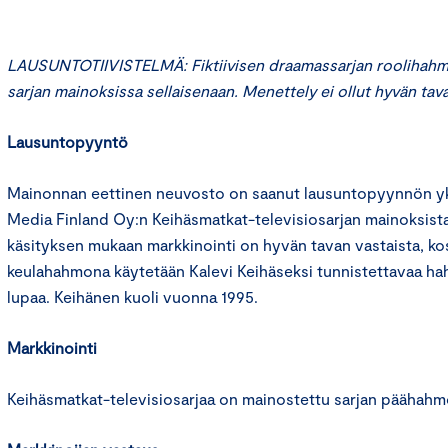
LAUSUNTOTIIVISTELMÄ: Fiktiivisen draamassarjan roolihahmo
sarjan mainoksissa sellaisenaan. Menettely ei ollut hyvän tava
Lausuntopyyntö
Mainonnan eettinen neuvosto on saanut lausuntopyynnön yk
Media Finland Oy:n Keihäsmatkat-televisiosarjan mainoksis
käsityksen mukaan markkinointi on hyvän tavan vastaista, k
keulahahmona käytetään Kalevi Keihäseksi tunnistettavaa h
lupaa. Keihänen kuoli vuonna 1995.
Markkinointi
Keihäsmatkat-televisiosarjaa on mainostettu sarjan päähahmoa