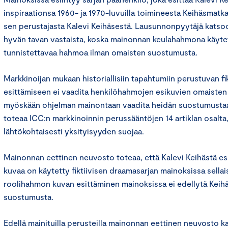
inspiraationsa 1960- ja 1970-luvuilla toimineesta Keihäsmatk
sen perustajasta Kalevi Keihäsestä. Lausunnonpyytäjä katso
hyvän tavan vastaista, koska mainonnan keulahahmona käytet
tunnistettavaa hahmoa ilman omaisten suostumusta.
Markkinoijan mukaan historiallisiin tapahtumiin perustuvan fi
esittämiseen ei vaadita henkilöhahmojen esikuvien omaisten l
myöskään ohjelman mainontaan vaadita heidän suostumustaan
toteaa ICC:n markkinoinnin perussääntöjen 14 artiklan osalta, 
lähtökohtaisesti yksityisyyden suojaa.
Mainonnan eettinen neuvosto toteaa, että Kalevi Keihästä e
kuvaa on käytetty fiktiivisen draamasarjan mainoksissa sellai
roolihahmon kuvan esittäminen mainoksissa ei edellytä Kei
suostumusta.
Edellä mainituilla perusteilla mainonnan eettinen neuvosto k