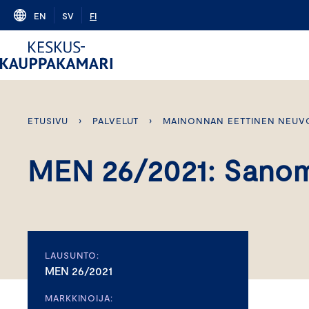
Skip
EN
SV
FI
to
content
ETUSIVU
›
PALVELUT
›
MAINONNAN EETTINEN NEUV
MEN 26/2021: Sanom
LAUSUNTO:
MEN 26/2021
MARKKINOIJA: