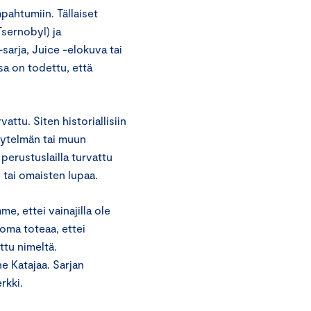
apahtumiin. Tällaiset
Tsernobyl) ja
sarja, Juice -elokuva tai
sa on todettu, että
ttu. Siten historiallisiin
äytelmän tai muun
perustuslailla turvattu
 tai omaisten lupaa.
e, ettei vainajilla ole
oma toteaa, ettei
ttu nimeltä.
e Katajaa. Sarjan
rkki.