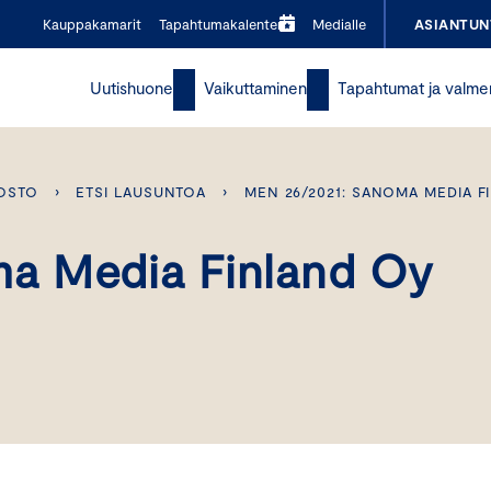
Kauppakamarit
Tapahtumakalenteri
Medialle
ASIANTUN
Uutishuone
Vaikuttaminen
Tapahtumat ja valme
OSTO
›
ETSI LAUSUNTOA
›
MEN 26/2021: SANOMA MEDIA F
a Media Finland Oy