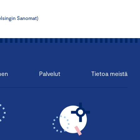
elsingin Sanomat)
nen
Palvelut
Tietoa meistä