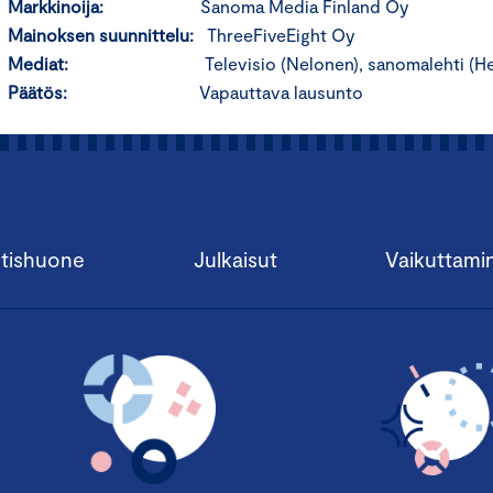
Markkinoija:
Sanoma Media Finland Oy
Mainoksen suunnittelu:
ThreeFiveEight Oy
Mediat:
Televisio (Nelonen), sanomalehti (H
Päätös:
Vapauttava lausunto
tishuone
Julkaisut
Vaikuttami