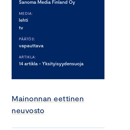
Sanoma Media Finland Oy
MEDIA:
lehti
tv
PÄÄTÖS:
vapauttava
ARTIKLA:
14 artikla - Yksityisyydensuoja
Mainonnan eettinen
neuvosto