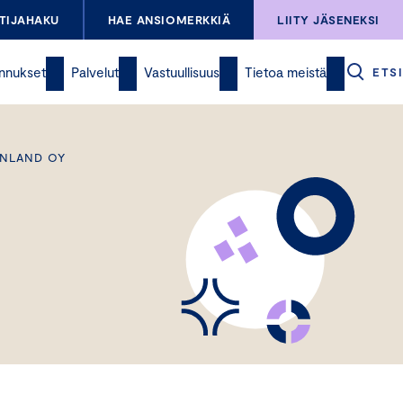
TIJAHAKU
HAE ANSIOMERKKIÄ
LIITY JÄSENEKSI
nnukset
Palvelut
Vastuullisuus
Tietoa meistä
ETSI
INLAND OY