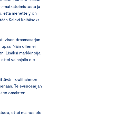
at-matkatoimistosta ja
o, että menettely on
ään Kalevi Keihäseksi
ktiivisen draamasarjan
upaa. Näin ollen ei
. Lisäksi markkinoija
ettei vainajalla ole
sittävän roolihahmon
senaan. Televisiosarjan
häsen omaisten
atsoo, ettei mainos ole