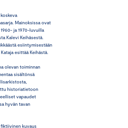
 koskeva
asarja. Mainoksissa ovat
1960- ja 1970-luvuilla
ta Kalevi Keihäsestä.
rikkäästä esiintymisestään
Kataja esittää Keihästä.
na olevan toiminnan
mentaa sisältönsä
lisarkistosta,
attu historiatietoon
eelliset vapaudet
ssa hyvän tavan
fiktiivinen kuvaus