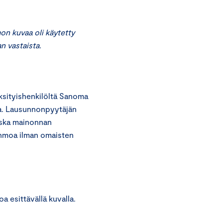
n kuvaa oli käytetty
n vastaista.
sityishenkilöltä Sanoma
ta. Lausunnonpyytäjän
oska mainonnan
ahmoa ilman omaisten
 esittävällä kuvalla.