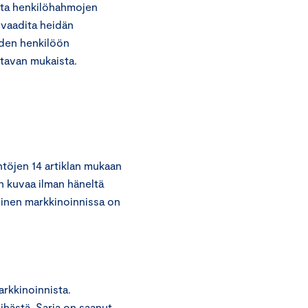
vita henkilöhahmojen
 vaadita heidän
uden henkilöön
 tavan mukaista.
töjen 14 artiklan mukaan
ön kuvaa ilman häneltä
minen markkinoinnissa on
rkkinoinnista.
ihästä. Sarja on saanut