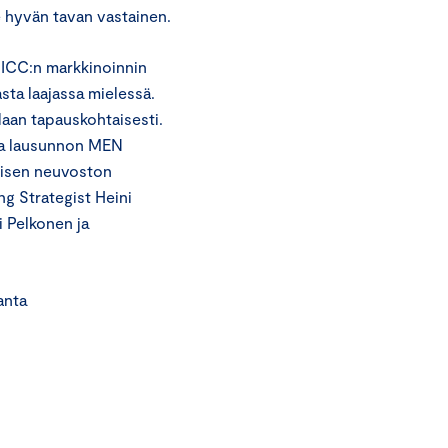
 hyvän tavan vastainen.
 ICC:n markkinoinnin
sta laajassa mielessä.
daan tapauskohtaisesti.
la lausunnon MEN
tisen neuvoston
g Strategist Heini
 Pelkonen ja
ta