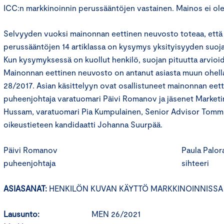
ICC:n markkinoinnin perussääntöjen vastainen. Mainos ei ole
Selvyyden vuoksi mainonnan eettinen neuvosto toteaa, että
perussääntöjen 14 artiklassa on kysymys yksityisyyden suoja
Kun kysymyksessä on kuollut henkilö, suojan pituutta arvioi
Mainonnan eettinen neuvosto on antanut asiasta muun ohel
28/2017. Asian käsittelyyn ovat osallistuneet mainonnan eet
puheenjohtaja varatuomari Päivi Romanov ja jäsenet Marketin
Hussam, varatuomari Pia Kumpulainen, Senior Advisor Tommi
oikeustieteen kandidaatti Johanna Suurpää.
Päivi Romanov Paula Paloran
puheenjohtaja sihteeri
ASIASANAT:
HENKILÖN KUVAN KÄYTTÖ MARKKINOINNISSA
Lausunto:
MEN 26/2021