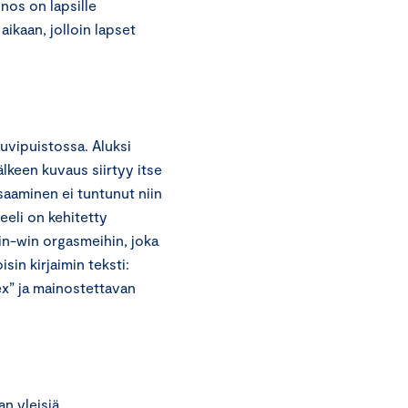
os on lapsille
aikaan, jolloin lapset
uvipuistossa. Aluksi
lkeen kuvaus siirtyy itse
saaminen ei tuntunut niin
eeli on kehitetty
in-win orgasmeihin, joka
in kirjaimin teksti:
ex” ja mainostettavan
n yleisiä