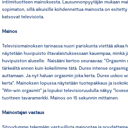
intiimituotteen mainoksesta. Lausunnonpyytäjän mukaan main
sopimaton, sillä aikuisille kohdennettua mainosta on esitetty 
katsovat televisiota.
Mainos
Televisiomainoksen tarinassa nuori pariskunta viettää aikaa h
näytetään huvipuisto iltavalaistuksessaan kauempaa, minkä jä
huvipuiston alueelle. Naisääni kertoo seuraavaa: ”Orgasmin 
tärkeältä ennen kuin kokeilimme tätä. Durex intense orgasmig
auttamaan. Ja nyt haluan orgasmin joka kerta. Durex uskoo w
kerta”. Mainoksen lopussa näytetään tuotepakkaus ja isokokois
”Win-win orgasmit” ja lopuksi televisioruudulla näkyy ”loves
tuotteen tavaramerkki. Mainos on 15 sekunnin mittainen.
Mainostajan vastaus
Sitoudumme tekemään vastuullista mainontaa ja noudattamaa