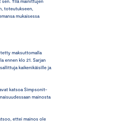
 sen. Yllä mainittujen
n, toteutukseen,
asemansa mukaisessa
sitetty maksuttomalla
a ennen klo 21. Sarjan
allittuja kaikenikäisille ja
avat katsoa Simpsonit-
onaisuudessaan mainosta
atsoo, ettei mainos ole