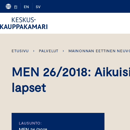
Skip
FI
EN
SV
to
content
ETUSIVU
›
PALVELUT
›
MAINONNAN EETTINEN NEUV
MEN 26/2018: Aikuisi
lapset
LAUSUNTO:
MEN 26/2018