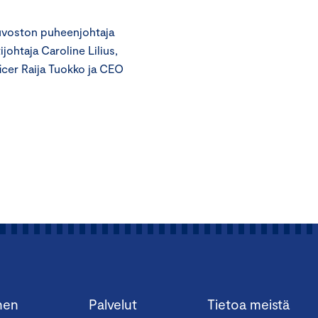
euvoston puheenjohtaja
johtaja Caroline Lilius,
icer Raija Tuokko ja CEO
nen
Palvelut
Tietoa meistä