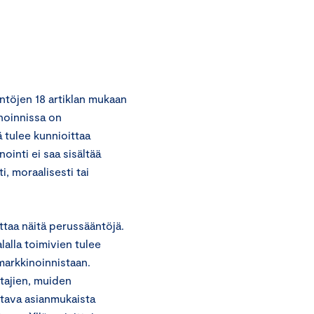
töjen 18 artiklan mukaan
inoinnissa on
ä tulee kunnioittaa
inti ei saa sisältää
i, moraalisesti tai
ttaa näitä perussääntöjä.
lalla toimivien tulee
markkinoinnistaan.
ntajien, muiden
ttava asianmukaista