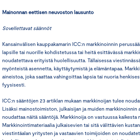
Mainonnan eettisen neuvoston lausunto
Sovellettavat säännöt
Kansainvälisen kauppakamarin ICC:n markkinoinnin perussään
lapsille tai nuorille kohdistetussa tai heitä esittävässä markk
noudatettava erityistä huolellisuutta. Tällaisessa viestinnäss
myönteistä asennetta, käyttäytymistä ja elämäntapaa. Markkino
aineistoa, joka saattaa vahingoittaa lapsia tai nuoria henkisest
fyysisesti.
ICC:n sääntöjen 23 artiklan mukaan markkinoijan tulee nouda
Lisäksi mainostoimiston, julkaisijan ja muiden markkinoinnin a
noudattaa näitä sääntöjä. Markkinoija on vastuussa kaikesta 
Markkinointimateriaalia julkaisevien tai sitä välittävien kusta
viestintäalan yritysten ja vastaavien toimijoiden on noudate