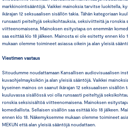
markkinointisääntöjä. Vaikkei mainoksia tarvitse luokitella, 
ikärajan 12 seksuaalisen sisällön takia. Tähän kategoriaan kuul
runsaasti peiteltyjä seksikohtauksia, seksiviitteitä ja ronskia 
viitteenomaisena. Mainoksen esitystapa on enemmän komediall
saa esittää klo 18 jälkeen. Mainosta ei ole esitetty ennen k
mukaan olemme toimineet asiassa oikein ja alan yleisiä säänt
Viestimen vastaus
Sitoudumme noudattamaan Kansallisen audiovisuaalisen inst
kuvaohjelmayksikön ja alan yleisiä sääntöjä. Vaikkei mainoksia 
kyseinen mainos on saanut ikärajan 12 seksuaalisen sisällön t
kuuluvassa sisällössä voi olla runsaasti peiteltyjä seksikohtauk
ronskia seksisisältöä viitteenomaisena. Mainoksen esityst
komediallista. Sellaisen sisällön saa esittää klo 18 jälkeen. Ma
ennen klo 18. Näkemyksemme mukaan olemme toimineet asias
MEKUN että alan yleisiä sääntöjä noudattaen.