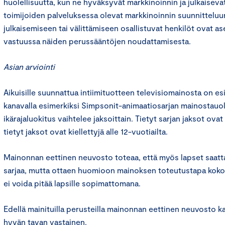
huolellisuutta, kun ne hyväksyvät markkinoinnin ja julkaisevat
toimijoiden palveluksessa olevat markkinoinnin suunnitteluu
julkaisemiseen tai välittämiseen osallistuvat henkilöt ovat 
vastuussa näiden perussääntöjen noudattamisesta.
Asian arviointi
Aikuisille suunnattua intiimituotteen televisiomainosta on e
kanavalla esimerkiksi Simpsonit-animaatiosarjan mainostauoll
ikärajaluokitus vaihtelee jaksoittain. Tietyt sarjan jaksot ovat s
tietyt jaksot ovat kiellettyjä alle 12-vuotiailta.
Mainonnan eettinen neuvosto toteaa, että myös lapset saatt
sarjaa, mutta ottaen huomioon mainoksen toteutustapa kok
ei voida pitää lapsille sopimattomana.
Edellä mainituilla perusteilla mainonnan eettinen neuvosto k
hyvän tavan vastainen.