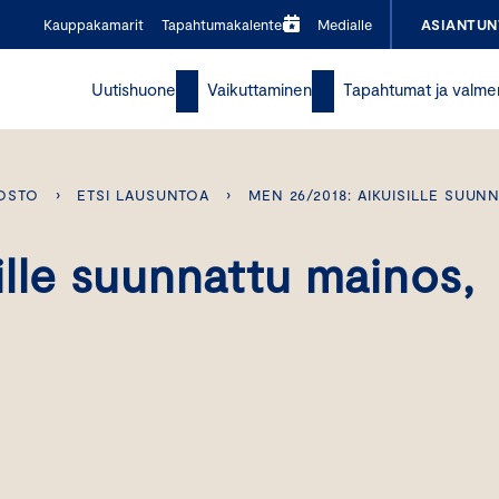
Kauppakamarit
Tapahtumakalenteri
Medialle
ASIANTUN
Uutishuone
Vaikuttaminen
Tapahtumat ja valme
OSTO
›
ETSI LAUSUNTOA
›
MEN 26/2018: AIKUISILLE SUUN
lle suunnattu mainos,