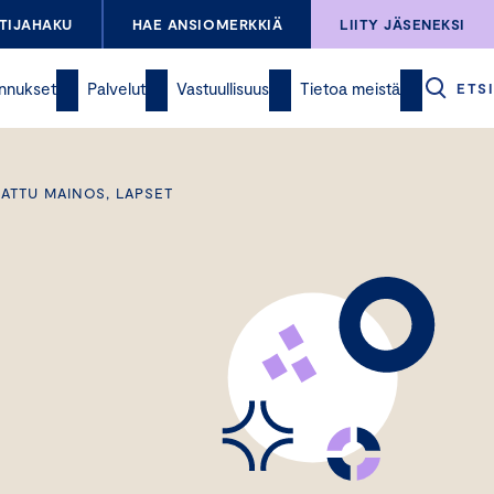
TIJAHAKU
HAE ANSIOMERKKIÄ
LIITY JÄSENEKSI
nnukset
Palvelut
Vastuullisuus
Tietoa meistä
ETSI
NATTU MAINOS, LAPSET