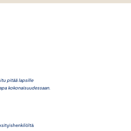
u pitää lapsille
apa kokonaisuudessaan.
ityishenkilöltä