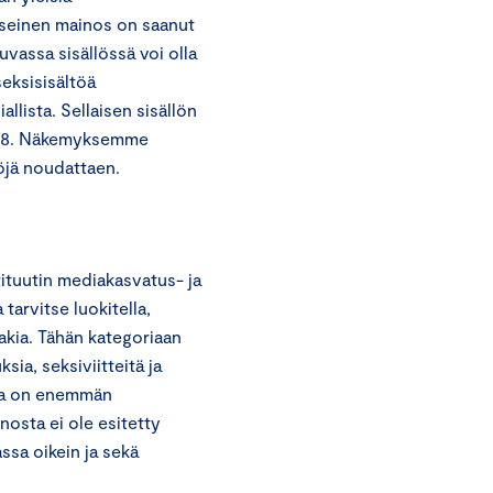
kyseinen mainos on saanut
uvassa sisällössä voi olla
seksisisältöä
ista. Sellaisen sisällön
lo 18. Näkemyksemme
öjä noudattaen.
ituutin mediakasvatus- ja
tarvitse luokitella,
akia. Tähän kategoriaan
sia, seksiviitteitä ja
apa on enemmän
inosta ei ole esitetty
sa oikein ja sekä