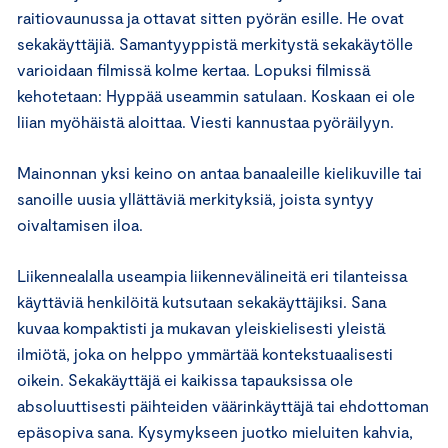
raitiovaunussa ja ottavat sitten pyörän esille. He ovat
sekakäyttäjiä. Samantyyppistä merkitystä sekakäytölle
varioidaan filmissä kolme kertaa. Lopuksi filmissä
kehotetaan: Hyppää useammin satulaan. Koskaan ei ole
liian myöhäistä aloittaa. Viesti kannustaa pyöräilyyn.
Mainonnan yksi keino on antaa banaaleille kielikuville tai
sanoille uusia yllättäviä merkityksiä, joista syntyy
oivaltamisen iloa.
Liikennealalla useampia liikennevälineitä eri tilanteissa
käyttäviä henkilöitä kutsutaan sekakäyttäjiksi. Sana
kuvaa kompaktisti ja mukavan yleiskielisesti yleistä
ilmiötä, joka on helppo ymmärtää kontekstuaalisesti
oikein. Sekakäyttäjä ei kaikissa tapauksissa ole
absoluuttisesti päihteiden väärinkäyttäjä tai ehdottoman
epäsopiva sana. Kysymykseen juotko mieluiten kahvia,