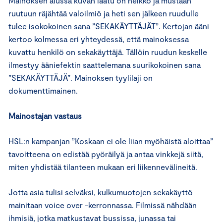
Mainoksen alussa kuvan laatu on heikko ja mustaan
ruutuun räjähtää valoilmiö ja heti sen jälkeen ruudulle
tulee isokokoinen sana ”SEKAKÄYTTÄJÄT”. Kertojan ääni
kertoo kolmessa eri yhteydessä, että mainoksessa
kuvattu henkilö on sekakäyttäjä. Tällöin ruudun keskelle
ilmestyy ääniefektin saattelemana suurikokoinen sana
”SEKAKÄYTTÄJÄ”. Mainoksen tyylilaji on
dokumenttimainen.
Mainostajan vastaus
HSL:n kampanjan ”Koskaan ei ole liian myöhäistä aloittaa”
tavoitteena on edistää pyöräilyä ja antaa vinkkejä siitä,
miten yhdistää tilanteen mukaan eri liikennevälineitä.
Jotta asia tulisi selväksi, kulkumuotojen sekakäyttö
mainitaan voice over -kerronnassa. Filmissä nähdään
ihmisiä, jotka matkustavat bussissa, junassa tai