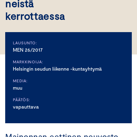
neistä
kerrottaessa
LAUSUNTO:
MEN 26/2017
MARKKINOIJA:
Helsingin seudun liikenne -kuntayhtymä
MEDIA:
muu
PÄÄTÖS:
vapauttava
Mainonnan eettinen neuvosto