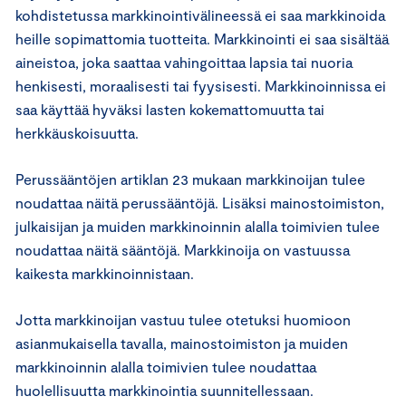
kohdistetussa markkinointivälineessä ei saa markkinoida
heille sopimattomia tuotteita. Markkinointi ei saa sisältää
aineistoa, joka saattaa vahingoittaa lapsia tai nuoria
henkisesti, moraalisesti tai fyysisesti. Markkinoinnissa ei
saa käyttää hyväksi lasten kokemattomuutta tai
herkkäuskoisuutta.
Perussääntöjen artiklan 23 mukaan markkinoijan tulee
noudattaa näitä perussääntöjä. Lisäksi mainostoimiston,
julkaisijan ja muiden markkinoinnin alalla toimivien tulee
noudattaa näitä sääntöjä. Markkinoija on vastuussa
kaikesta markkinoinnistaan.
Jotta markkinoijan vastuu tulee otetuksi huomioon
asianmukaisella tavalla, mainostoimiston ja muiden
markkinoinnin alalla toimivien tulee noudattaa
huolellisuutta markkinointia suunnitellessaan.