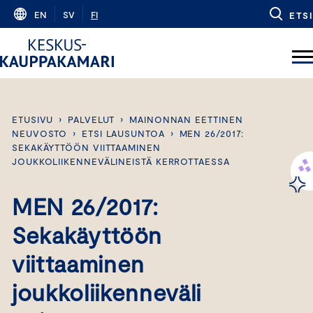
Skip
EN
SV
FI
ETSI
to
content
ETUSIVU
›
PALVELUT
›
MAINONNAN EETTINEN
NEUVOSTO
›
ETSI LAUSUNTOA
›
MEN 26/2017:
SEKAKÄYTTÖÖN VIITTAAMINEN
JOUKKOLIIKENNEVÄLINEISTÄ KERROTTAESSA
MEN 26/2017:
Sekakäyttöön
viittaaminen
joukkoliikenneväli