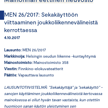
MEN 26/2017: Sekakäyttöön
viittaaminen joukkoliikennevälineistä
kerrottaessa
4.10.2017
Lausunto:
MEN 26/2017
Markkinoija:
Helsingin seudun liikenne -kuntayhtymä
Mainostoimisto:
Mainostoimisto 358
Viestin:
Finnkino-elokuvateatterit
Päätös:
Vapauttava lausunto
LAUSUNTOTIIVISTELMÄ: ”Sekakäyttäjä” ja ”sekakäyttö” -
sanojen käyttäminen joukkoliikennevälineistä kertovassa
mainoksessa ei ollut hyvän tavan vastaista, kun otettiin
huomioon sanan käytön yleistyminen sen