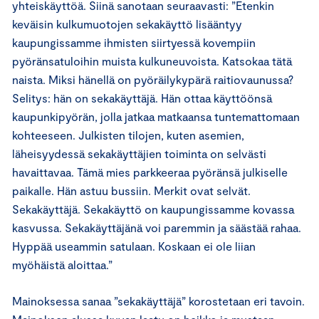
yhteiskäyttöä. Siinä sanotaan seuraavasti: ”Etenkin
keväisin kulkumuotojen sekakäyttö lisääntyy
kaupungissamme ihmisten siirtyessä kovempiin
pyöränsatuloihin muista kulkuneuvoista. Katsokaa tätä
naista. Miksi hänellä on pyöräilykypärä raitiovaunussa?
Selitys: hän on sekakäyttäjä. Hän ottaa käyttöönsä
kaupunkipyörän, jolla jatkaa matkaansa tuntemattomaan
kohteeseen. Julkisten tilojen, kuten asemien,
läheisyydessä sekakäyttäjien toiminta on selvästi
havaittavaa. Tämä mies parkkeeraa pyöränsä julkiselle
paikalle. Hän astuu bussiin. Merkit ovat selvät.
Sekakäyttäjä. Sekakäyttö on kaupungissamme kovassa
kasvussa. Sekakäyttäjänä voi paremmin ja säästää rahaa.
Hyppää useammin satulaan. Koskaan ei ole liian
myöhäistä aloittaa.”
Mainoksessa sanaa ”sekakäyttäjä” korostetaan eri tavoin.