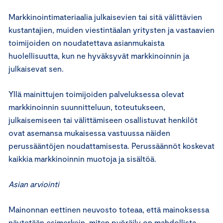
Markkinointimateriaalia julkaisevien tai sitä välittävien
kustantajien, muiden viestintäalan yritysten ja vastaavien
toimijoiden on noudatettava asianmukaista
huolellisuutta, kun ne hyväksyvät markkinoinnin ja
julkaisevat sen.
Yllä mainittujen toimijoiden palveluksessa olevat
markkinoinnin suunnitteluun, toteutukseen,
julkaisemiseen tai välittämiseen osallistuvat henkilöt
ovat asemansa mukaisessa vastuussa näiden
perussääntöjen noudattamisesta. Perussäännöt koskevat
kaikkia markkinoinnin muotoja ja sisältöä.
Asian arviointi
Mainonnan eettinen neuvosto toteaa, että mainoksessa
näytetään esimerkein, miten pyöräily on mahdollista