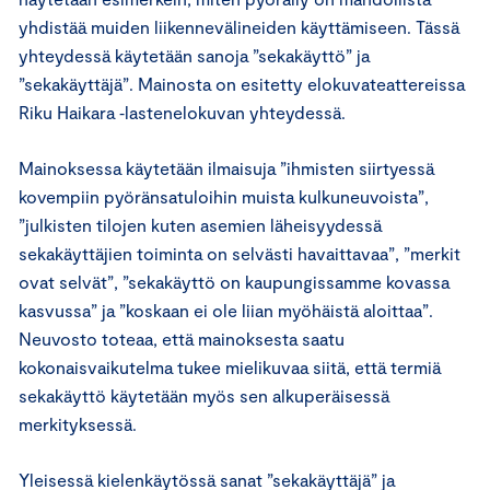
yhdistää muiden liikennevälineiden käyttämiseen. Tässä
yhteydessä käytetään sanoja ”sekakäyttö” ja
”sekakäyttäjä”. Mainosta on esitetty elokuvateattereissa
Riku Haikara ‑lastenelokuvan yhteydessä.
Mainoksessa käytetään ilmaisuja ”ihmisten siirtyessä
kovempiin pyöränsatuloihin muista kulkuneuvoista”,
”julkisten tilojen kuten asemien läheisyydessä
sekakäyttäjien toiminta on selvästi havaittavaa”, ”merkit
ovat selvät”, ”sekakäyttö on kaupungissamme kovassa
kasvussa” ja ”koskaan ei ole liian myöhäistä aloittaa”.
Neuvosto toteaa, että mainoksesta saatu
kokonaisvaikutelma tukee mielikuvaa siitä, että termiä
sekakäyttö käytetään myös sen alkuperäisessä
merkityksessä.
Yleisessä kielenkäytössä sanat ”sekakäyttäjä” ja