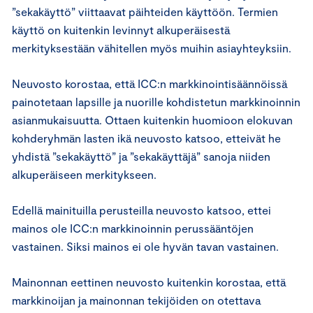
”sekakäyttö” viittaavat päihteiden käyttöön. Termien
käyttö on kuitenkin levinnyt alkuperäisestä
merkityksestään vähitellen myös muihin asiayhteyksiin.
Neuvosto korostaa, että ICC:n markkinointisäännöissä
painotetaan lapsille ja nuorille kohdistetun markkinoinnin
asianmukaisuutta. Ottaen kuitenkin huomioon elokuvan
kohderyhmän lasten ikä neuvosto katsoo, etteivät he
yhdistä ”sekakäyttö” ja ”sekakäyttäjä” sanoja niiden
alkuperäiseen merkitykseen.
Edellä mainituilla perusteilla neuvosto katsoo, ettei
mainos ole ICC:n markkinoinnin perussääntöjen
vastainen. Siksi mainos ei ole hyvän tavan vastainen.
Mainonnan eettinen neuvosto kuitenkin korostaa, että
markkinoijan ja mainonnan tekijöiden on otettava