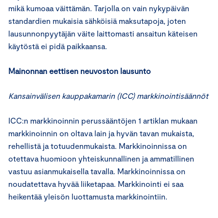
mikä kumoaa väittämän. Tarjolla on vain nykypäivän
standardien mukaisia sähköisiä maksutapoja, joten
lausunnonpyytäjän väite laittomasti ansaitun käteisen
käytöstä ei pidä paikkaansa.
Mainonnan eettisen neuvoston lausunto
Kansainvälisen kauppakamarin (ICC) markkinointisäännöt
ICC:n markkinoinnin perussääntöjen 1 artiklan mukaan
markkinoinnin on oltava lain ja hyvän tavan mukaista,
rehellistä ja totuudenmukaista. Markkinoinnissa on
otettava huomioon yhteiskunnallinen ja ammatillinen
vastuu asianmukaisella tavalla. Markkinoinnissa on
noudatettava hyvää liiketapaa. Markkinointi ei saa
heikentää yleisön luottamusta markkinointiin.