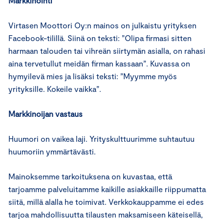
Markkinointi
Virtasen Moottori Oy:n mainos on julkaistu yrityksen
Facebook-tilillä. Siinä on teksti: ”Olipa firmasi sitten
harmaan talouden tai vihreän siirtymän asialla, on rahasi
aina tervetullut meidän firman kassaan”. Kuvassa on
hymyilevä mies ja lisäksi teksti: ”Myymme myös
yrityksille. Kokeile vaikka”.
Markkinoijan vastaus
Huumori on vaikea laji. Yrityskulttuurimme suhtautuu
huumoriin ymmärtävästi.
Mainoksemme tarkoituksena on kuvastaa, että
tarjoamme palveluitamme kaikille asiakkaille riippumatta
siitä, millä alalla he toimivat. Verkkokauppamme ei edes
tarjoa mahdollisuutta tilausten maksamiseen käteisellä,