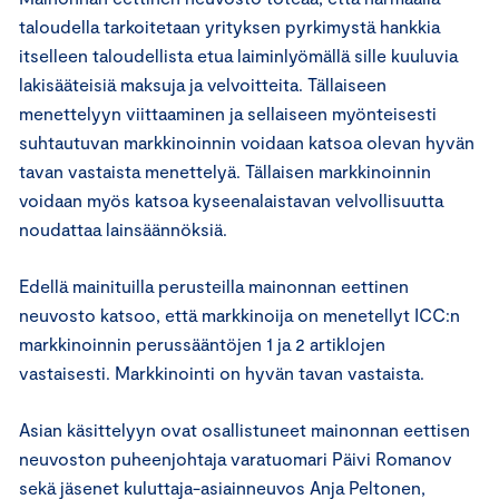
taloudella tarkoitetaan yrityksen pyrkimystä hankkia
itselleen taloudellista etua laiminlyömällä sille kuuluvia
lakisääteisiä maksuja ja velvoitteita. Tällaiseen
menettelyyn viittaaminen ja sellaiseen myönteisesti
suhtautuvan markkinoinnin voidaan katsoa olevan hyvän
tavan vastaista menettelyä. Tällaisen markkinoinnin
voidaan myös katsoa kyseenalaistavan velvollisuutta
noudattaa lainsäännöksiä.
Edellä mainituilla perusteilla mainonnan eettinen
neuvosto katsoo, että markkinoija on menetellyt ICC:n
markkinoinnin perussääntöjen 1 ja 2 artiklojen
vastaisesti. Markkinointi on hyvän tavan vastaista.
Asian käsittelyyn ovat osallistuneet mainonnan eettisen
neuvoston puheenjohtaja varatuomari Päivi Romanov
sekä jäsenet kuluttaja-asiainneuvos Anja Peltonen,