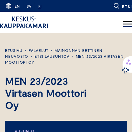
Skip
EN
SV
FI
ETSI
to
content
ETUSIVU
›
PALVELUT
›
MAINONNAN EETTINEN
NEUVOSTO
›
ETSI LAUSUNTOA
›
MEN 23/2023 VIRTASEN
MOOTTORI OY
MEN 23/2023
Virtasen Moottori
Oy
LAUSUNTO: