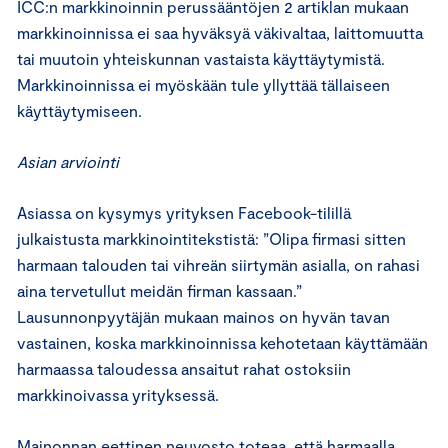
ICC:n markkinoinnin perussääntöjen 2 artiklan mukaan
markkinoinnissa ei saa hyväksyä väkivaltaa, laittomuutta
tai muutoin yhteiskunnan vastaista käyttäytymistä.
Markkinoinnissa ei myöskään tule yllyttää tällaiseen
käyttäytymiseen.
Asian arviointi
Asiassa on kysymys yrityksen Facebook-tilillä
julkaistusta markkinointitekstistä: ”Olipa firmasi sitten
harmaan talouden tai vihreän siirtymän asialla, on rahasi
aina tervetullut meidän firman kassaan.”
Lausunnonpyytäjän mukaan mainos on hyvän tavan
vastainen, koska markkinoinnissa kehotetaan käyttämään
harmaassa taloudessa ansaitut rahat ostoksiin
markkinoivassa yrityksessä.
Mainonnan eettinen neuvosto toteaa, että harmaalla