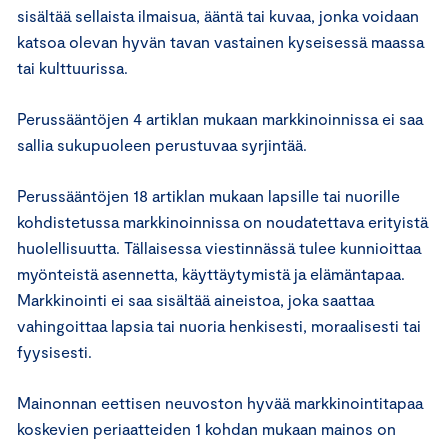
sisältää sellaista ilmaisua, ääntä tai kuvaa, jonka voidaan
katsoa olevan hyvän tavan vastainen kyseisessä maassa
tai kulttuurissa.
Perussääntöjen 4 artiklan mukaan markkinoinnissa ei saa
sallia sukupuoleen perustuvaa syrjintää.
Perussääntöjen 18 artiklan mukaan lapsille tai nuorille
kohdistetussa markkinoinnissa on noudatettava erityistä
huolellisuutta. Tällaisessa viestinnässä tulee kunnioittaa
myönteistä asennetta, käyttäytymistä ja elämäntapaa.
Markkinointi ei saa sisältää aineistoa, joka saattaa
vahingoittaa lapsia tai nuoria henkisesti, moraalisesti tai
fyysisesti.
Mainonnan eettisen neuvoston hyvää markkinointitapaa
koskevien periaatteiden 1 kohdan mukaan mainos on