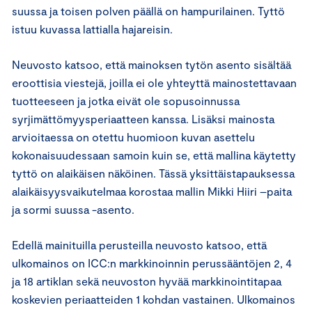
suussa ja toisen polven päällä on hampurilainen. Tyttö
istuu kuvassa lattialla hajareisin.
Neuvosto katsoo, että mainoksen tytön asento sisältää
eroottisia viestejä, joilla ei ole yhteyttä mainostettavaan
tuotteeseen ja jotka eivät ole sopusoinnussa
syrjimättömyysperiaatteen kanssa. Lisäksi mainosta
arvioitaessa on otettu huomioon kuvan asettelu
kokonaisuudessaan samoin kuin se, että mallina käytetty
tyttö on alaikäisen näköinen. Tässä yksittäistapauksessa
alaikäisyysvaikutelmaa korostaa mallin Mikki Hiiri –paita
ja sormi suussa -asento.
Edellä mainituilla perusteilla neuvosto katsoo, että
ulkomainos on ICC:n markkinoinnin perussääntöjen 2, 4
ja 18 artiklan sekä neuvoston hyvää markkinointitapaa
koskevien periaatteiden 1 kohdan vastainen. Ulkomainos