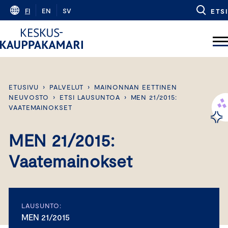
Skip
FI
EN
SV
ETSI
to
content
ETUSIVU
›
PALVELUT
›
MAINONNAN EETTINEN
NEUVOSTO
›
ETSI LAUSUNTOA
›
MEN 21/2015:
VAATEMAINOKSET
MEN 21/2015:
Vaatemainokset
LAUSUNTO:
MEN 21/2015