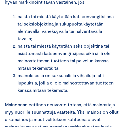
hyvän markkinointitavan vastainen, jos
naista tai miestä käytetään katseenvangitsijana
tai seksiobjektina ja sukupuolta käytetään
alentavalla, väheksyvällä tai halventavalla
tavalla;
naista tai miestä käytetään seksiobjektina tai
asiattomasti katseenvangitsijana eikä sillä ole
mainostettavan tuotteen tai palvelun kanssa
mitään tekemistä; tai
mainoksessa on seksuaalisia vihjailuja tahi
lupauksia, joilla ei ole mainostettavan tuotteen
kanssa mitään tekemistä.
Mainonnan eettinen neuvosto toteaa, että mainostaja
myy nuorille suunnattuja vaatteita. Yksi mainos on ollut
ulkomainos ja muut valituksen kohteena olevat
mainoskuvat ovat mainostajan verkkosivuston kuvia.