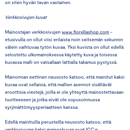
on siten hyvän tavan vastainen.
Verkkosivujen kuvat
Mainostajan verkkosivujen
www.fiorellashop.com
-
etusivulla on ollut viisi erilaista noin seitsemän sekunnin
välein vaihtuvaa tytön kuvaa. Yksi kuvista on ollut edellä
selostettu ulkomainoksessa käytetty kuva ja toisessa
kuvassa malli on vatsallaan lattialla takamus pystyssä.
Mainonnan eettinen neuvosto katsoo, että mainitut kaksi
kuvaa ovat sellaisia, että mallien asennot sisältävät
eroottisia viestejä, joilla ei ole yhteyttä mainostettavaan
tuotteeseen ja jotka eivät ole sopusoinnussa
syrjimättömyysperiaatteen kanssa.
Edellä mainituilla perusteilla neuvosto katsoo, että
verkkosivujen kaksi mainoskuvaa ovat ICC:n